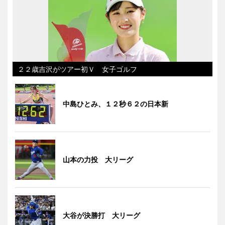
２２歳吉沢がツアー初Ｖ 女子ゴルフ
中島ひとみ、１２秒６２の日本新
山本の力投 大リーグ
大谷が決勝打 大リーグ