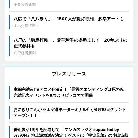
小倉経済新聞
八広で「八八祭り」 1500人が提灯行列、多幸アートも
すみだ経済新聞
八戸の「騎馬打毬」、若手騎手の姿勇ましく 20年ぶりの
正式参拝も
八戸経済新聞
プレスリリース
本編完結＆TVアニメ化決定！「悪役のエンディングは死のみ」
完結記念イベントを8/9よりピッコマで開催
おにぎりこんが 羽田空港第一ターミナル店が8月10日グランド
オープン！！
番組復活1周年を記念して 『マンガのラジオ supported by
viviON』地上波放送が決定！ ゲストは『宇宙兄弟』の小山宙哉