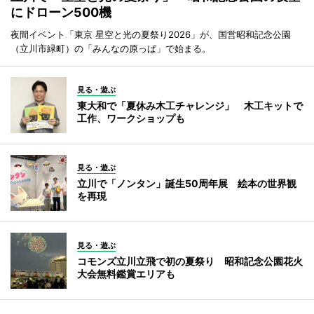
にドローン500機
夜間イベント「東京 星空と光の夏祭り2026」が、国営昭和記念公園
（立川市緑町）の「みんなの原っぱ」で始まる。
見る・遊ぶ
東大和で「夏休み木工チャレンジ」 木工キットで
工作、ワークショップも
見る・遊ぶ
立川で「ノンタン」誕生50周年展 絵本の世界観
を再現
見る・遊ぶ
コモンズ立川立飛で初の夏祭り 昭和記念公園花火
大会無料鑑賞エリアも