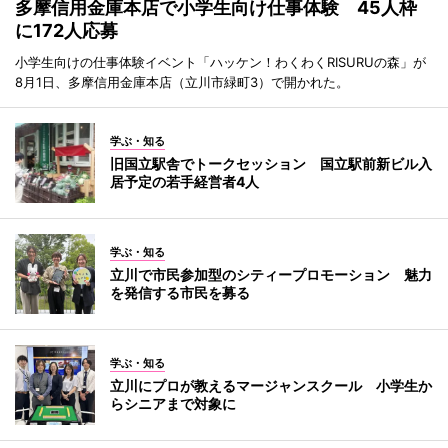
多摩信用金庫本店で小学生向け仕事体験 45人枠
に172人応募
小学生向けの仕事体験イベント「ハッケン！わくわくRISURUの森」が
8月1日、多摩信用金庫本店（立川市緑町3）で開かれた。
学ぶ・知る
旧国立駅舎でトークセッション 国立駅前新ビル入
居予定の若手経営者4人
学ぶ・知る
立川で市民参加型のシティープロモーション 魅力
を発信する市民を募る
学ぶ・知る
立川にプロが教えるマージャンスクール 小学生か
らシニアまで対象に