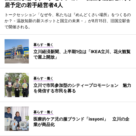
居予定の若手経営者4人
トークセッション「なぜ今、私たちは『めんどくさい場所』をつくるの
か？ - 温故知新の新スポットと国立の未来 - 」が8月15日、旧国立駅舎
で開催される。
暮らす・働く
立川経済新聞、上半期1位は「IKEA立川、花火観覧
で屋上開放」
暮らす・働く
立川で市民参加型のシティープロモーション 魅力
を発信する市民を募る
暮らす・働く
医療的ケア児の服ブランド「issyoni」 立川の企
業が商品化