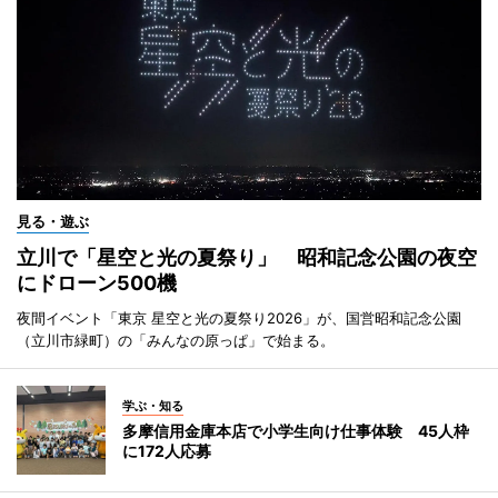
見る・遊ぶ
立川で「星空と光の夏祭り」 昭和記念公園の夜空
にドローン500機
夜間イベント「東京 星空と光の夏祭り2026」が、国営昭和記念公園
（立川市緑町）の「みんなの原っぱ」で始まる。
学ぶ・知る
多摩信用金庫本店で小学生向け仕事体験 45人枠
に172人応募