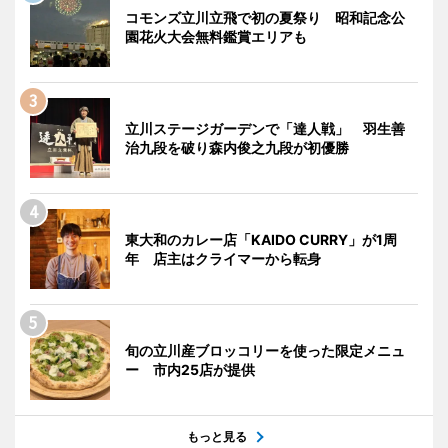
コモンズ立川立飛で初の夏祭り 昭和記念公
園花火大会無料鑑賞エリアも
立川ステージガーデンで「達人戦」 羽生善
治九段を破り森内俊之九段が初優勝
東大和のカレー店「KAIDO CURRY」が1周
年 店主はクライマーから転身
旬の立川産ブロッコリーを使った限定メニュ
ー 市内25店が提供
もっと見る