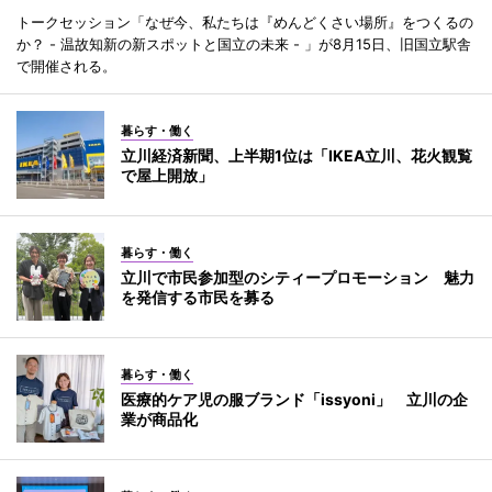
トークセッション「なぜ今、私たちは『めんどくさい場所』をつくるの
か？ - 温故知新の新スポットと国立の未来 - 」が8月15日、旧国立駅舎
で開催される。
暮らす・働く
立川経済新聞、上半期1位は「IKEA立川、花火観覧
で屋上開放」
暮らす・働く
立川で市民参加型のシティープロモーション 魅力
を発信する市民を募る
暮らす・働く
医療的ケア児の服ブランド「issyoni」 立川の企
業が商品化