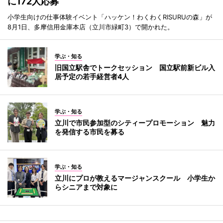
に172人応募
小学生向けの仕事体験イベント「ハッケン！わくわくRISURUの森」が
8月1日、多摩信用金庫本店（立川市緑町3）で開かれた。
学ぶ・知る
旧国立駅舎でトークセッション 国立駅前新ビル入
居予定の若手経営者4人
学ぶ・知る
立川で市民参加型のシティープロモーション 魅力
を発信する市民を募る
学ぶ・知る
立川にプロが教えるマージャンスクール 小学生か
らシニアまで対象に