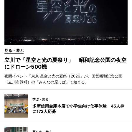
見る・遊ぶ
立川で「星空と光の夏祭り」 昭和記念公園の夜空
にドローン500機
夜間イベント「東京 星空と光の夏祭り2026」が、国営昭和記念公園
（立川市緑町）の「みんなの原っぱ」で始まる。
学ぶ・知る
多摩信用金庫本店で小学生向け仕事体験 45人枠
に172人応募