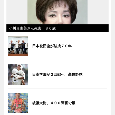
小川真由美さん死去、８６歳
日本被団協が結成７０年
日南学園が２回戦へ 高校野球
後藤大樹、４００障害で銀