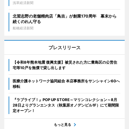
浅草経済新聞
北習志野の老舗精肉店「鳥吉」が創業170周年 幕末から
続くのれん守る
船橋経済新聞
プレスリリース
【令和8年熊本地震 復興支援】被災された方に豊島区の公営住
宅等10戸を無償で貸し出します
医療介護ネットワーク協同組合 本店事務所をサンシャイン60へ
移転
『ラブライブ！』POP UP STORE～マリンコレクション～8月
28日よりグランエンタス（秋葉原オノデンビル1F）にて期間限
定オープン！
もっと見る