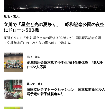
見る・遊ぶ
立川で「星空と光の夏祭り」 昭和記念公園の夜空
にドローン500機
夜間イベント「東京 星空と光の夏祭り2026」が、国営昭和記念公園
（立川市緑町）の「みんなの原っぱ」で始まる。
学ぶ・知る
多摩信用金庫本店で小学生向け仕事体験 45人枠
に172人応募
暮らす・働く
旧国立駅舎でトークセッション 国立駅前新ビル入
居予定の若手経営者4人