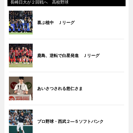
長崎日大が２回戦へ 高校野球
喜ぶ植中 Ｊリーグ
鹿島、逆転で白星発進 Ｊリーグ
あいさつされる悠仁さま
プロ野球・西武２―５ソフトバンク