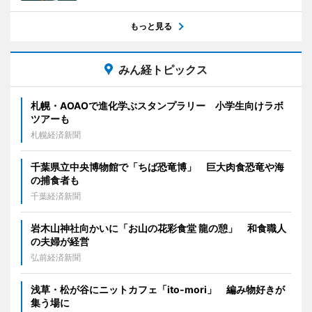
もっと見る
みん経トピックス
札幌・AOAOで進化学ぶスタンプラリー 小学生向けラボ
ツアーも
札幌経済新聞
千葉県立中央博物館で「ちば恐竜博」 巨大肉食恐竜や海
の捕食者も
千葉経済新聞
岩木山神社向かいに「お山の花彩食堂 龍の憩」 和食職人
の夫婦が経営
弘前経済新聞
浅草・松が谷にニットカフェ「ito-mori」 編み物好きが
集う場に