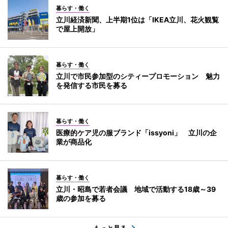
暮らす・働く
立川経済新聞、上半期1位は「IKEA立川、花火観覧
で屋上開放」
暮らす・働く
立川で市民参加型のシティープロモーション 魅力
を発信する市民を募る
暮らす・働く
医療的ケア児の服ブランド「issyoni」 立川の企
業が商品化
暮らす・働く
立川・昭島で若者会議 地域で活動する18歳～39
歳の参加を募る
もっと見る