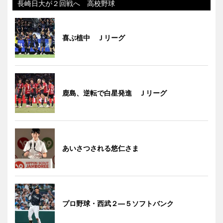
長崎日大が２回戦へ 高校野球
喜ぶ植中 Ｊリーグ
鹿島、逆転で白星発進 Ｊリーグ
あいさつされる悠仁さま
プロ野球・西武２―５ソフトバンク