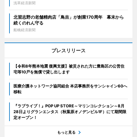
浅草経済新聞
北習志野の老舗精肉店「鳥吉」が創業170周年 幕末から
続くのれん守る
船橋経済新聞
プレスリリース
【令和8年熊本地震 復興支援】被災された方に豊島区の公営住
宅等10戸を無償で貸し出します
医療介護ネットワーク協同組合 本店事務所をサンシャイン60へ
移転
『ラブライブ！』POP UP STORE～マリンコレクション～8月
28日よりグランエンタス（秋葉原オノデンビル1F）にて期間限
定オープン！
もっと見る