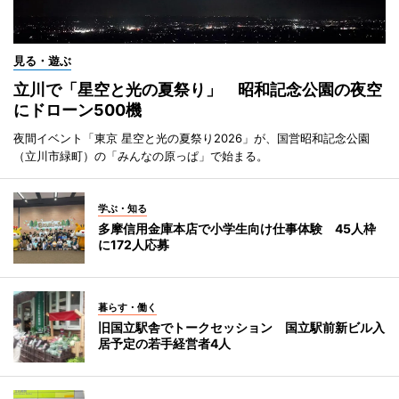
見る・遊ぶ
立川で「星空と光の夏祭り」 昭和記念公園の夜空
にドローン500機
夜間イベント「東京 星空と光の夏祭り2026」が、国営昭和記念公園
（立川市緑町）の「みんなの原っぱ」で始まる。
学ぶ・知る
多摩信用金庫本店で小学生向け仕事体験 45人枠
に172人応募
暮らす・働く
旧国立駅舎でトークセッション 国立駅前新ビル入
居予定の若手経営者4人