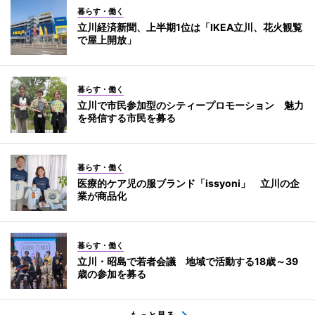
暮らす・働く
立川経済新聞、上半期1位は「IKEA立川、花火観覧
で屋上開放」
暮らす・働く
立川で市民参加型のシティープロモーション 魅力
を発信する市民を募る
暮らす・働く
医療的ケア児の服ブランド「issyoni」 立川の企
業が商品化
暮らす・働く
立川・昭島で若者会議 地域で活動する18歳～39
歳の参加を募る
もっと見る