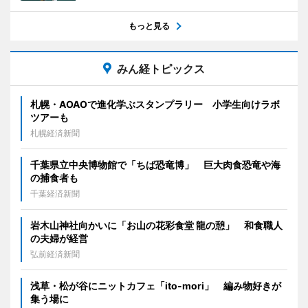
もっと見る
みん経トピックス
札幌・AOAOで進化学ぶスタンプラリー 小学生向けラボ
ツアーも
札幌経済新聞
千葉県立中央博物館で「ちば恐竜博」 巨大肉食恐竜や海
の捕食者も
千葉経済新聞
岩木山神社向かいに「お山の花彩食堂 龍の憩」 和食職人
の夫婦が経営
弘前経済新聞
浅草・松が谷にニットカフェ「ito-mori」 編み物好きが
集う場に