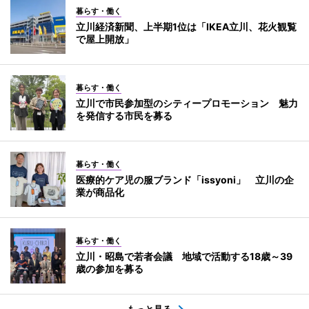
暮らす・働く
立川経済新聞、上半期1位は「IKEA立川、花火観覧
で屋上開放」
暮らす・働く
立川で市民参加型のシティープロモーション 魅力
を発信する市民を募る
暮らす・働く
医療的ケア児の服ブランド「issyoni」 立川の企
業が商品化
暮らす・働く
立川・昭島で若者会議 地域で活動する18歳～39
歳の参加を募る
もっと見る