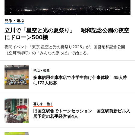
見る・遊ぶ
立川で「星空と光の夏祭り」 昭和記念公園の夜空
にドローン500機
夜間イベント「東京 星空と光の夏祭り2026」が、国営昭和記念公園
（立川市緑町）の「みんなの原っぱ」で始まる。
学ぶ・知る
多摩信用金庫本店で小学生向け仕事体験 45人枠
に172人応募
暮らす・働く
旧国立駅舎でトークセッション 国立駅前新ビル入
居予定の若手経営者4人