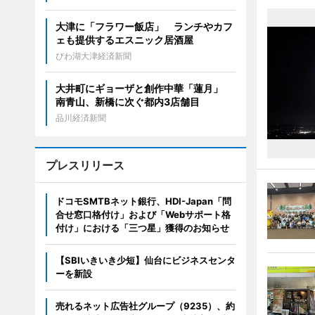
大津に「フラワー飯店」 ランチやカフ
ェも提供するエスニック居酒屋
びわ湖大津経済新聞
大井町にギョーザと創作中華「蓮月」
南青山、新橋に次ぐ都内3店舗目
品川経済新聞
プレスリリース
ドコモSMTBネット銀行、HDI-Japan「問
合せ窓口格付け」および「Webサポート格
付け」における「三つ星」獲得のお知らせ
【SBIいきいき少短】仙台にビジネスセンタ
ーを新設
売れるネット広告社グループ（9235）、約