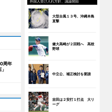
外国人受け入れ方針、議論開始
大型台風１３号、沖縄本島
直撃
健大高崎が２回戦へ 高校
野球
20周年
店」
中立公、補正検討を要請
吉田は２安打１打点 大リ
ーグ