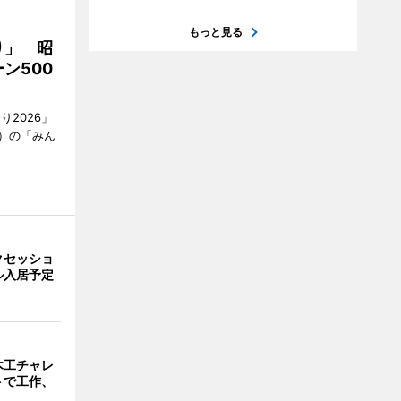
もっと見る
り」 昭
ン500
2026」
）の「みん
クセッショ
ル入居予定
木工チャレ
トで工作、