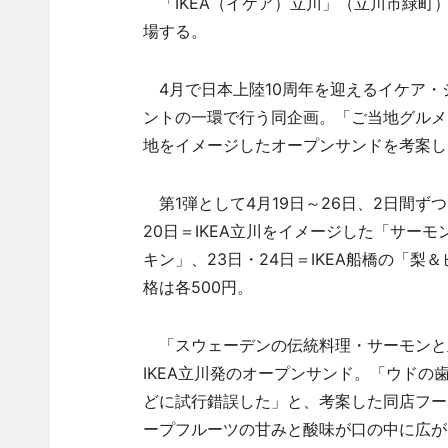
「IKEA（イケア）立川」（立川市緑町）
場する。
4月で日本上陸10周年を迎えるイケア・
ントの一環で行う同企画。「ご当地グルメ
地をイメージしたオープンサンドを考案し
第1弾として4月19日～26日、2日間ず
20日＝IKEA立川をイメージした「サーモ
キン」、23日・24日＝IKEA船橋の「梨
格は各500円。
「スウェーデンの伝統料理・サーモンと
IKEA立川発のオープンサンド。「ウド
どに試行錯誤した」と、考案した同店フー
ープフルーツの甘みと酸味が口の中に広が