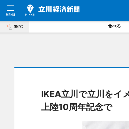
食べる
35°C
IKEA立川で立川を
上陸10周年記念で