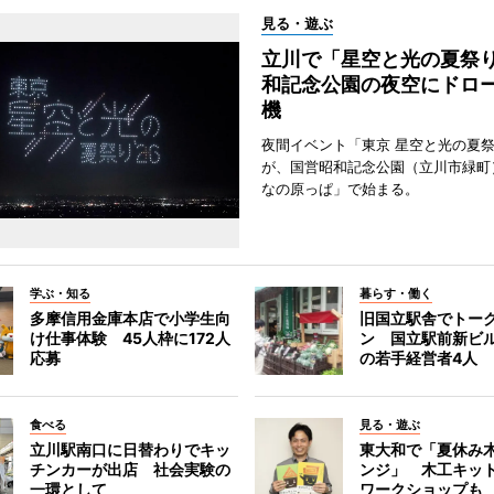
見る・遊ぶ
立川で「星空と光の夏祭
和記念公園の夜空にドロー
機
夜間イベント「東京 星空と光の夏祭り
が、国営昭和記念公園（立川市緑町
なの原っぱ」で始まる。
学ぶ・知る
暮らす・働く
多摩信用金庫本店で小学生向
旧国立駅舎でトー
け仕事体験 45人枠に172人
ン 国立駅前新ビ
応募
の若手経営者4人
食べる
見る・遊ぶ
立川駅南口に日替わりでキッ
東大和で「夏休み
チンカーが出店 社会実験の
ンジ」 木工キッ
一環として
ワークショップも