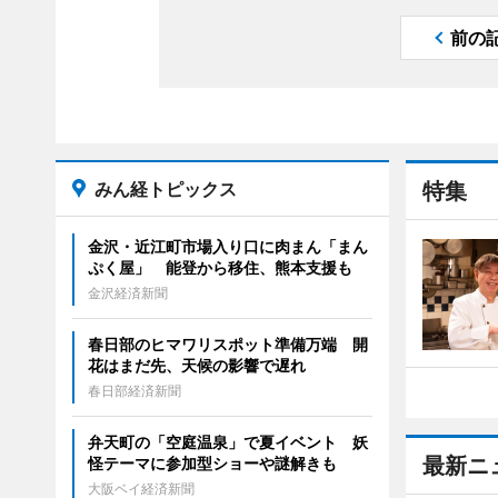
前の
みん経トピックス
特集
金沢・近江町市場入り口に肉まん「まん
ぷく屋」 能登から移住、熊本支援も
金沢経済新聞
春日部のヒマワリスポット準備万端 開
花はまだ先、天候の影響で遅れ
春日部経済新聞
弁天町の「空庭温泉」で夏イベント 妖
最新ニ
怪テーマに参加型ショーや謎解きも
大阪ベイ経済新聞