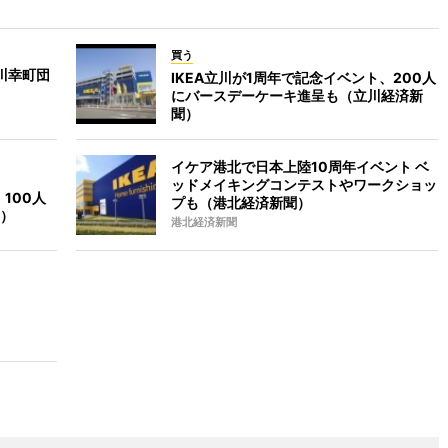
買う
川幸町団
IKEA立川が1周年で記念イベント、200人
にバースデーケーキ進呈も（立川経済新
聞）
イケア港北で日本上陸10周年イベント ベ
ッドメイキングコンテストやワークショッ
100人
プも（港北経済新聞）
）
港北経済新聞