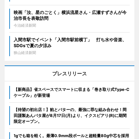
映画「汝、星のごとく」横浜流星さん・広瀬すずさんが今
治市長を表敬訪問
今治経済新聞
入間市駅でイベント「入間市駅前横丁」 打ち水や音楽、
SDGsで夏の夕涼み
狭山経済新聞
プレスリリース
【新商品】省スペースでスマートに収まる「巻き取り式Type-C
ケーブル」が新登場
【待望の初出店！】餡とバターの、最強に罪な組み合わせ！岡
田謹製あんバタ屋が8月17日(月)より、イクスピアリ(R)に期間
限定オープン。
1gでも箱を軽く。最薄0.9mm段ボールと超軽量80g中芯を採用