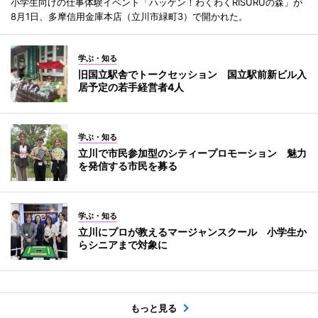
小学生向けの仕事体験イベント「ハッケン！わくわくRISURUの森」が
8月1日、多摩信用金庫本店（立川市緑町3）で開かれた。
学ぶ・知る
旧国立駅舎でトークセッション 国立駅前新ビル入
居予定の若手経営者4人
学ぶ・知る
立川で市民参加型のシティープロモーション 魅力
を発信する市民を募る
学ぶ・知る
立川にプロが教えるマージャンスクール 小学生か
らシニアまで対象に
もっと見る