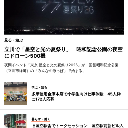
見る・遊ぶ
立川で「星空と光の夏祭り」 昭和記念公園の夜空
にドローン500機
夜間イベント「東京 星空と光の夏祭り2026」が、国営昭和記念公園
（立川市緑町）の「みんなの原っぱ」で始まる。
学ぶ・知る
多摩信用金庫本店で小学生向け仕事体験 45人枠
に172人応募
暮らす・働く
旧国立駅舎でトークセッション 国立駅前新ビル入