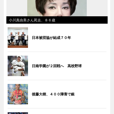
小川真由美さん死去、８６歳
日本被団協が結成７０年
日南学園が２回戦へ 高校野球
後藤大樹、４００障害で銀