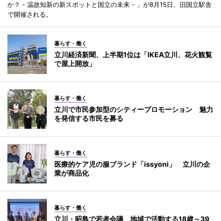
か？ - 温故知新の新スポットと国立の未来 - 」が8月15日、旧国立駅舎
で開催される。
暮らす・働く
立川経済新聞、上半期1位は「IKEA立川、花火観覧
で屋上開放」
暮らす・働く
立川で市民参加型のシティープロモーション 魅力
を発信する市民を募る
暮らす・働く
医療的ケア児の服ブランド「issyoni」 立川の企
業が商品化
暮らす・働く
立川・昭島で若者会議 地域で活動する18歳～39