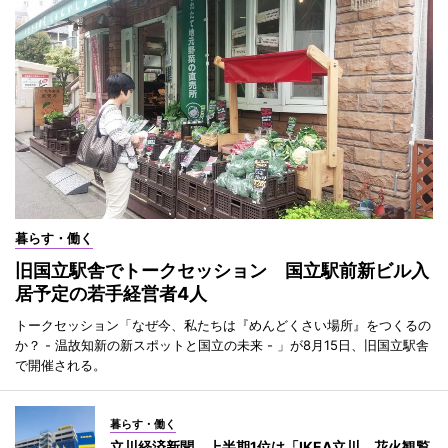
暮らす・働く
旧国立駅舎でトークセッション 国立駅前新ビル入
居予定の若手経営者4人
トークセッション「なぜ今、私たちは『めんどくさい場所』をつくるの
か？ - 温故知新の新スポットと国立の未来 - 」が8月15日、旧国立駅舎
で開催される。
暮らす・働く
立川経済新聞、上半期1位は「IKEA立川、花火観覧