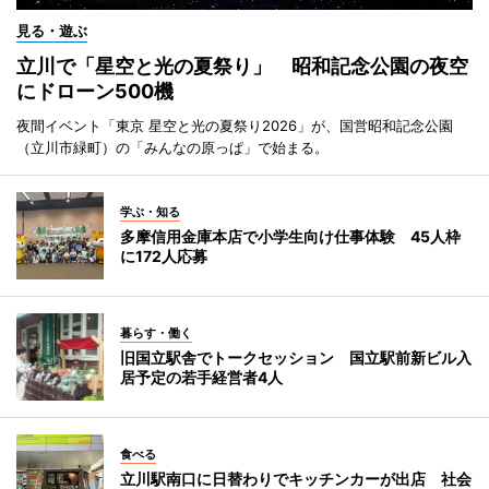
見る・遊ぶ
立川で「星空と光の夏祭り」 昭和記念公園の夜空
にドローン500機
夜間イベント「東京 星空と光の夏祭り2026」が、国営昭和記念公園
（立川市緑町）の「みんなの原っぱ」で始まる。
学ぶ・知る
多摩信用金庫本店で小学生向け仕事体験 45人枠
に172人応募
暮らす・働く
旧国立駅舎でトークセッション 国立駅前新ビル入
居予定の若手経営者4人
食べる
立川駅南口に日替わりでキッチンカーが出店 社会