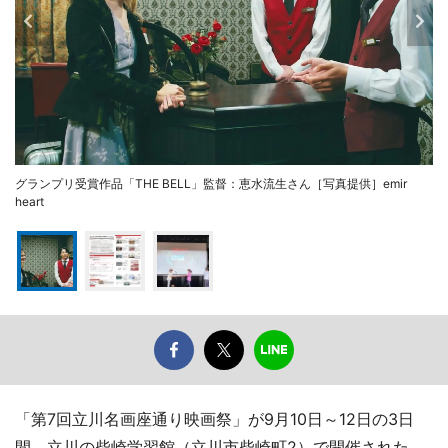
グランプリ受賞作品「THE BELL」監督：恵水流生さん［写真提供］emir
heart
「第7回立川名画座通り映画祭」が9月10日～12日の3日
間、立川の柴崎学習館（立川市柴崎町2）で開催された。