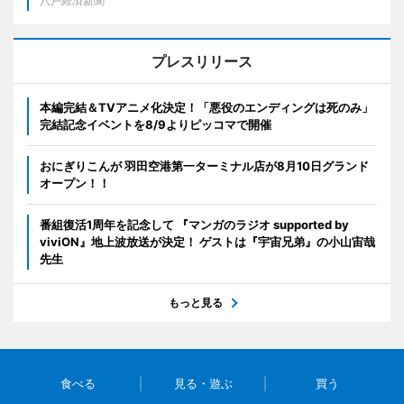
八戸経済新聞
プレスリリース
本編完結＆TVアニメ化決定！「悪役のエンディングは死のみ」
完結記念イベントを8/9よりピッコマで開催
おにぎりこんが 羽田空港第一ターミナル店が8月10日グランド
オープン！！
番組復活1周年を記念して 『マンガのラジオ supported by
viviON』地上波放送が決定！ ゲストは『宇宙兄弟』の小山宙哉
先生
もっと見る
食べる
見る・遊ぶ
買う