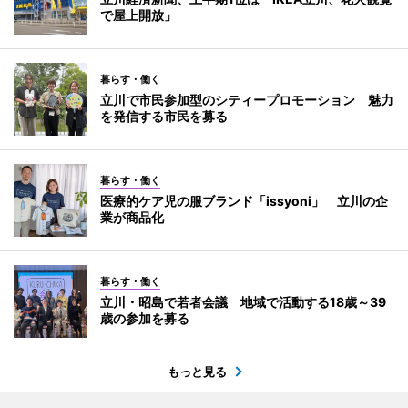
で屋上開放」
暮らす・働く
立川で市民参加型のシティープロモーション 魅力
を発信する市民を募る
暮らす・働く
医療的ケア児の服ブランド「issyoni」 立川の企
業が商品化
暮らす・働く
立川・昭島で若者会議 地域で活動する18歳～39
歳の参加を募る
もっと見る