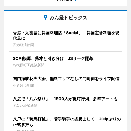
みん経トピックス
香港・九龍塘に韓国料理店「Social」 韓国定番料理を現
代風に
香港経済新聞
SC相模原、熊本と引き分け J3リーグ開幕
相模原町田経済新聞
関門海峡花火大会、無料エリアなしの門司側をライブ配信
小倉経済新聞
八広で「八八祭り」 1500人が提灯行列、多幸アートも
すみだ経済新聞
八戸の「騎馬打毬」、若手騎手の姿勇ましく 20年ぶりの
正式参拝も