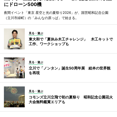
にドローン500機
夜間イベント「東京 星空と光の夏祭り2026」が、国営昭和記念公園
（立川市緑町）の「みんなの原っぱ」で始まる。
見る・遊ぶ
東大和で「夏休み木工チャレンジ」 木工キットで
工作、ワークショップも
見る・遊ぶ
立川で「ノンタン」誕生50周年展 絵本の世界観
を再現
見る・遊ぶ
コモンズ立川立飛で初の夏祭り 昭和記念公園花火
大会無料鑑賞エリアも