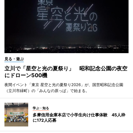
見る・遊ぶ
立川で「星空と光の夏祭り」 昭和記念公園の夜空
にドローン500機
夜間イベント「東京 星空と光の夏祭り2026」が、国営昭和記念公園
（立川市緑町）の「みんなの原っぱ」で始まる。
学ぶ・知る
多摩信用金庫本店で小学生向け仕事体験 45人枠
に172人応募