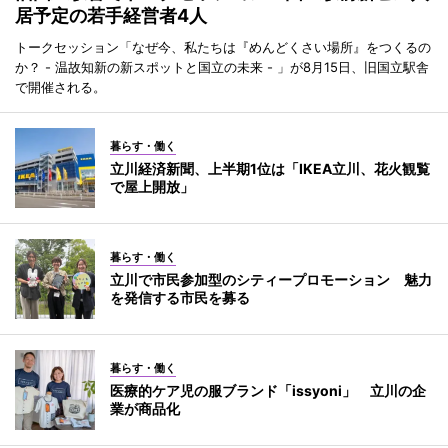
居予定の若手経営者4人
トークセッション「なぜ今、私たちは『めんどくさい場所』をつくるの
か？ - 温故知新の新スポットと国立の未来 - 」が8月15日、旧国立駅舎
で開催される。
暮らす・働く
立川経済新聞、上半期1位は「IKEA立川、花火観覧
で屋上開放」
暮らす・働く
立川で市民参加型のシティープロモーション 魅力
を発信する市民を募る
暮らす・働く
医療的ケア児の服ブランド「issyoni」 立川の企
業が商品化