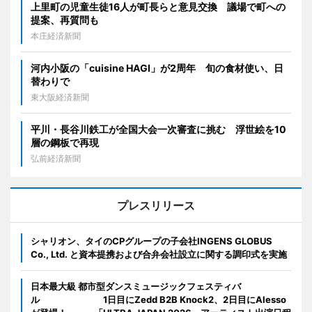
上里町の児童生徒16人が町長らと意見交換 議場で町への
提案、再質問も
本庄経済新聞
河内小阪の「cuisine HAGI」が2周年 旬の食材使い、日
替わりで
東大阪経済新聞
平川・長谷川鉄工が全国大会一次審査に挑む 浮世絵を10
層の鋼板で再現
弘前経済新聞
プレスリリース
シャリオン、タイのCPグループの子会社INGENS GLOBUS
Co., Ltd. と資本提携および合弁会社設立に関する調印式を実施
日本最大級 都市型ダンスミュージックフェスティバ
ル 1日目にZedd B2B Knock2、2日目にAlesso