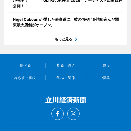
が登場！ 「ULTRA JAPAN 2026」アーティスト出演日程
公開！
Nigel Cabournが愛した表参道に、彼の“好き”を詰め込んだ関
東最大店舗がオープン。
もっと見る
食べる
見る・遊ぶ
買う
暮らす・働く
学ぶ・知る
特集