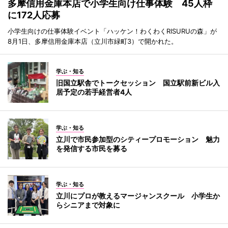
多摩信用金庫本店で小学生向け仕事体験 45人枠
に172人応募
小学生向けの仕事体験イベント「ハッケン！わくわくRISURUの森」が
8月1日、多摩信用金庫本店（立川市緑町3）で開かれた。
学ぶ・知る
旧国立駅舎でトークセッション 国立駅前新ビル入
居予定の若手経営者4人
学ぶ・知る
立川で市民参加型のシティープロモーション 魅力
を発信する市民を募る
学ぶ・知る
立川にプロが教えるマージャンスクール 小学生か
らシニアまで対象に