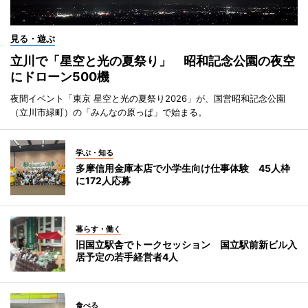
見る・遊ぶ
立川で「星空と光の夏祭り」 昭和記念公園の夜空
にドローン500機
夜間イベント「東京 星空と光の夏祭り2026」が、国営昭和記念公園
（立川市緑町）の「みんなの原っぱ」で始まる。
学ぶ・知る
多摩信用金庫本店で小学生向け仕事体験 45人枠
に172人応募
暮らす・働く
旧国立駅舎でトークセッション 国立駅前新ビル入
居予定の若手経営者4人
食べる