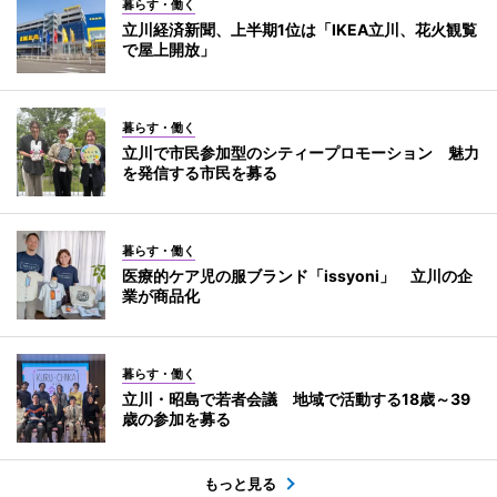
暮らす・働く
立川経済新聞、上半期1位は「IKEA立川、花火観覧
で屋上開放」
暮らす・働く
立川で市民参加型のシティープロモーション 魅力
を発信する市民を募る
暮らす・働く
医療的ケア児の服ブランド「issyoni」 立川の企
業が商品化
暮らす・働く
立川・昭島で若者会議 地域で活動する18歳～39
歳の参加を募る
もっと見る