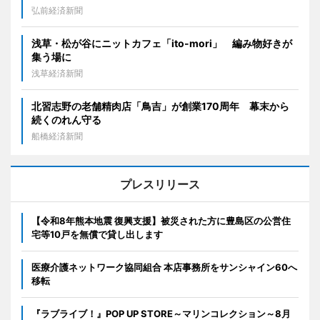
弘前経済新聞
浅草・松が谷にニットカフェ「ito-mori」 編み物好きが
集う場に
浅草経済新聞
北習志野の老舗精肉店「鳥吉」が創業170周年 幕末から
続くのれん守る
船橋経済新聞
プレスリリース
【令和8年熊本地震 復興支援】被災された方に豊島区の公営住
宅等10戸を無償で貸し出します
医療介護ネットワーク協同組合 本店事務所をサンシャイン60へ
移転
『ラブライブ！』POP UP STORE～マリンコレクション～8月