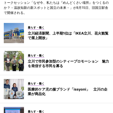
トークセッション「なぜ今、私たちは『めんどくさい場所』をつくるの
か？ - 温故知新の新スポットと国立の未来 - 」が8月15日、旧国立駅舎
で開催される。
暮らす・働く
立川経済新聞、上半期1位は「IKEA立川、花火観覧
で屋上開放」
暮らす・働く
立川で市民参加型のシティープロモーション 魅力
を発信する市民を募る
暮らす・働く
医療的ケア児の服ブランド「issyoni」 立川の企
業が商品化
暮らす・働く