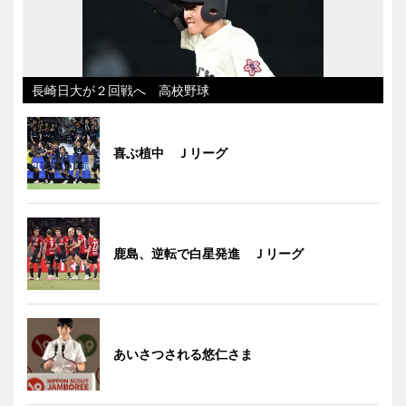
長崎日大が２回戦へ 高校野球
喜ぶ植中 Ｊリーグ
鹿島、逆転で白星発進 Ｊリーグ
あいさつされる悠仁さま