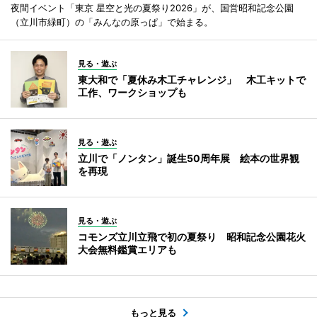
夜間イベント「東京 星空と光の夏祭り2026」が、国営昭和記念公園
（立川市緑町）の「みんなの原っぱ」で始まる。
見る・遊ぶ
東大和で「夏休み木工チャレンジ」 木工キットで
工作、ワークショップも
見る・遊ぶ
立川で「ノンタン」誕生50周年展 絵本の世界観
を再現
見る・遊ぶ
コモンズ立川立飛で初の夏祭り 昭和記念公園花火
大会無料鑑賞エリアも
もっと見る