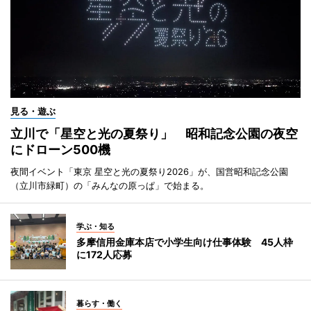
見る・遊ぶ
立川で「星空と光の夏祭り」 昭和記念公園の夜空
にドローン500機
夜間イベント「東京 星空と光の夏祭り2026」が、国営昭和記念公園
（立川市緑町）の「みんなの原っぱ」で始まる。
学ぶ・知る
多摩信用金庫本店で小学生向け仕事体験 45人枠
に172人応募
暮らす・働く