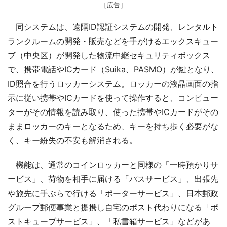
［広告］
同システムは、遠隔ID認証システムの開発、レンタルト
ランクルームの開発・販売などを手がけるエックスキュー
ブ（中央区）が開発した物流中継セキュリティボックス
で、携帯電話やICカード（Suika、PASMO）が鍵となり、
ID照合を行うロッカーシステム。ロッカーの液晶画面の指
示に従い携帯やICカードを使って操作すると、コンピュー
ターがその情報を読み取り、使った携帯やICカードがその
ままロッカーのキーとなるため、キーを持ち歩く必要がな
く、キー紛失の不安も解消される。
機能は、通常のコインロッカーと同様の「一時預かりサ
ービス」、荷物を相手に届ける「パスサービス」、出張先
や旅先に手ぶらで行ける「ポーターサービス」、日本郵政
グループ郵便事業と提携し自宅のポスト代わりになる「ポ
ストキューブサービス」、「私書箱サービス」などがあ