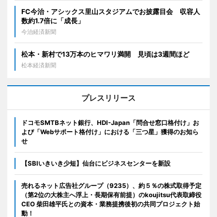
FC今治・アシックス里山スタジアムでお披露目会 収容人
数約1.7倍に「成長」
今治経済新聞
松本・新村で13万本のヒマワリ満開 見頃は3週間ほど
松本経済新聞
プレスリリース
ドコモSMTBネット銀行、HDI-Japan「問合せ窓口格付け」お
よび「Webサポート格付け」における「三つ星」獲得のお知ら
せ
【SBIいきいき少短】仙台にビジネスセンターを新設
売れるネット広告社グループ（9235）、約５％の株式取得予定
（第2位の大株主へ浮上・長期保有前提）のkoujitsu代表取締役
CEO 柴田雄平氏との資本・業務提携後初の共同プロジェクト始
動！