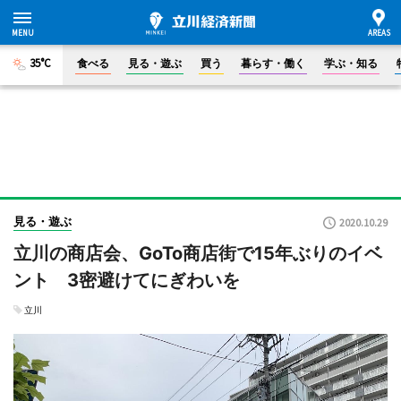
35°C
食べる
見る・遊ぶ
買う
暮らす・働く
学ぶ・知る
見る・遊ぶ
2020.10.29
立川の商店会、GoTo商店街で15年ぶりのイベ
ント 3密避けてにぎわいを
立川