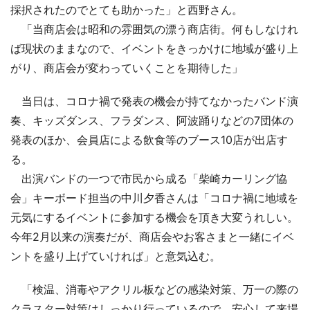
採択されたのでとても助かった」と西野さん。
「当商店会は昭和の雰囲気の漂う商店街。何もしなけれ
ば現状のままなので、イベントをきっかけに地域が盛り上
がり、商店会が変わっていくことを期待した」
当日は、コロナ禍で発表の機会が持てなかったバンド演
奏、キッズダンス、フラダンス、阿波踊りなどの7団体の
発表のほか、会員店による飲食等のブース10店が出店す
る。
出演バンドの一つで市民から成る「柴崎カーリング協
会」キーボード担当の中川夕香さんは「コロナ禍に地域を
元気にするイベントに参加する機会を頂き大変うれしい。
今年2月以来の演奏だが、商店会やお客さまと一緒にイベ
ントを盛り上げていければ」と意気込む。
「検温、消毒やアクリル板などの感染対策、万一の際の
クラスター対策はしっかり行っているので、安心して来場