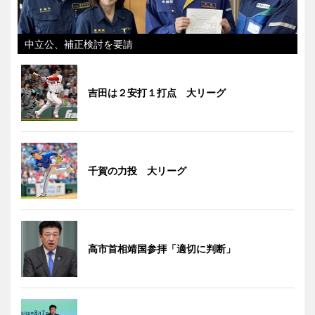
中立公、補正検討を要請
吉田は２安打１打点 大リーグ
千賀の力投 大リーグ
高市首相靖国参拝「適切に判断」