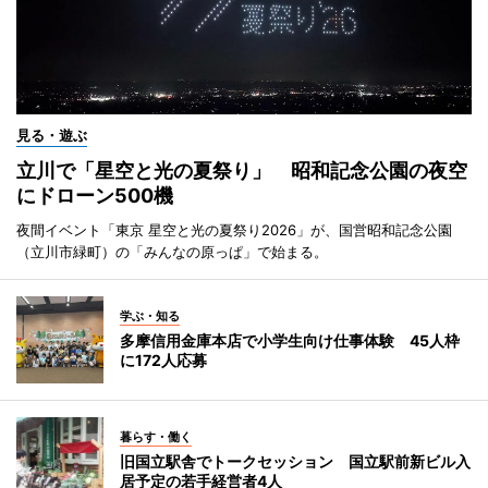
見る・遊ぶ
立川で「星空と光の夏祭り」 昭和記念公園の夜空
にドローン500機
夜間イベント「東京 星空と光の夏祭り2026」が、国営昭和記念公園
（立川市緑町）の「みんなの原っぱ」で始まる。
学ぶ・知る
多摩信用金庫本店で小学生向け仕事体験 45人枠
に172人応募
暮らす・働く
旧国立駅舎でトークセッション 国立駅前新ビル入
居予定の若手経営者4人