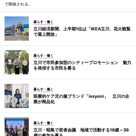
で開催される。
暮らす・働く
立川経済新聞、上半期1位は「IKEA立川、花火観覧
で屋上開放」
暮らす・働く
立川で市民参加型のシティープロモーション 魅力
を発信する市民を募る
暮らす・働く
医療的ケア児の服ブランド「issyoni」 立川の企
業が商品化
暮らす・働く
立川・昭島で若者会議 地域で活動する18歳～39
歳の参加を募る