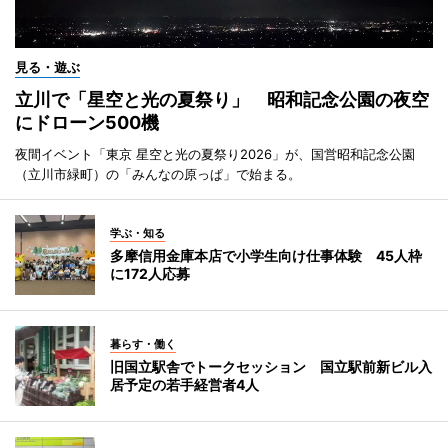
見る・遊ぶ
立川で「星空と光の夏祭り」 昭和記念公園の夜空
にドローン500機
夜間イベント「東京 星空と光の夏祭り2026」が、国営昭和記念公園
（立川市緑町）の「みんなの原っぱ」で始まる。
学ぶ・知る
多摩信用金庫本店で小学生向け仕事体験 45人枠
に172人応募
暮らす・働く
旧国立駅舎でトークセッション 国立駅前新ビル入
居予定の若手経営者4人