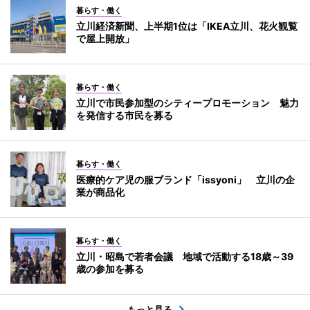
暮らす・働く
立川経済新聞、上半期1位は「IKEA立川、花火観覧
で屋上開放」
暮らす・働く
立川で市民参加型のシティープロモーション 魅力
を発信する市民を募る
暮らす・働く
医療的ケア児の服ブランド「issyoni」 立川の企
業が商品化
暮らす・働く
立川・昭島で若者会議 地域で活動する18歳～39
歳の参加を募る
もっと見る