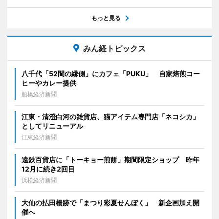
もっと見る
みん経トピックス
八千代「52間の縁側」にカフェ「PUKU」 自家焙煎コー
ヒーやカレー提供
船橋経済新聞
江東・清澄白河の雑貨店、猫アイテム専門店「ネコシカ」
としてリニューアル
江東経済新聞
遠鉄百貨店に「トーキョー煎餅」期間限定ショップ 昨年
12月に続き2回目
浜松経済新聞
大仙の払田柵跡で「まつり彩夏せんぼく」 新企画加え開
催へ