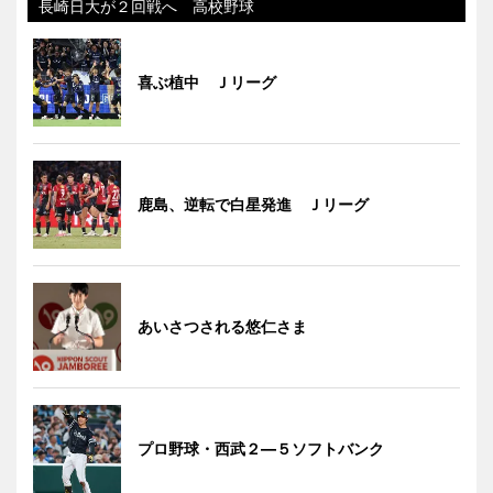
長崎日大が２回戦へ 高校野球
喜ぶ植中 Ｊリーグ
鹿島、逆転で白星発進 Ｊリーグ
あいさつされる悠仁さま
プロ野球・西武２―５ソフトバンク