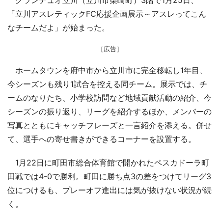
「立川アスレティックFC応援企画展示～アスレってこん
なチームだよ」が始まった。
［広告］
ホームタウンを府中市から立川市に完全移転し1年目、
今シーズンも残り1試合を控える同チーム。展示では、チ
ームのなりたち、小学校訪問など地域貢献活動の紹介、今
シーズンの振り返り、リーグを紹介するほか、メンバーの
写真とともにキャッチフレーズと一言紹介を添える。併せ
て、選手への寄せ書きができるコーナーを設置する。
1月22日に町田市総合体育館で開かれたペスカドーラ町
田戦では4-0で勝利。町田に勝ち点3の差をつけてリーグ3
位につけるも、プレーオフ進出には気が抜けない状況が続
く。