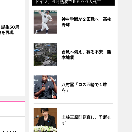
ドイツ、６月熱波で９６００人死亡
神村学園が２回戦へ 高校
野球
誕生50周
観を再現
台風へ備え、募る不安 熊
本地震
八村塁「ロス五輪で１勝
を」
非核三原則見直し、予断せ
ず