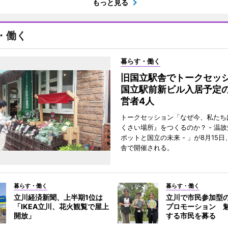
もっと見る
・働く
暮らす・働く
旧国立駅舎でトークセ
国立駅前新ビル入居予定
営者4人
トークセッション「なぜ今、私たち
くさい場所』をつくるのか？ - 温
ポットと国立の未来 - 」が8月15
舎で開催される。
暮らす・働く
暮らす・働く
立川経済新聞、上半期1位は
立川で市民参加型
「IKEA立川、花火観覧で屋上
プロモーション 
開放」
する市民を募る