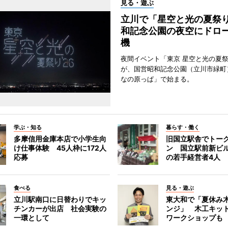
見る・遊ぶ
立川で「星空と光の夏祭
和記念公園の夜空にドロー
機
夜間イベント「東京 星空と光の夏祭り
が、国営昭和記念公園（立川市緑町
なの原っぱ」で始まる。
学ぶ・知る
暮らす・働く
多摩信用金庫本店で小学生向
旧国立駅舎でトー
け仕事体験 45人枠に172人
ン 国立駅前新ビ
応募
の若手経営者4人
食べる
見る・遊ぶ
立川駅南口に日替わりでキッ
東大和で「夏休み
チンカーが出店 社会実験の
ンジ」 木工キッ
一環として
ワークショップも