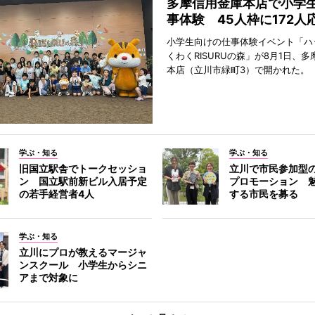
多摩信用金庫本店で小学
事体験 45人枠に172人
小学生向けの仕事体験イベント「ハ
くわくRISURUの森」が8月1日、
本店（立川市緑町3）で開かれた。
学ぶ・知る
学ぶ・知る
旧国立駅舎でトークセッショ
立川で市民参加型
ン 国立駅前新ビル入居予定
プロモーション 
の若手経営者4人
する市民を募る
学ぶ・知る
立川にプロが教えるマージャ
ンスクール 小学生からシニ
アまで対象に