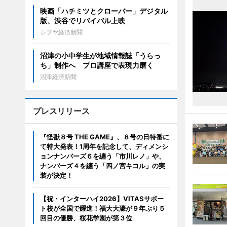
映画「ハチミツとクローバー」デジタル
版、渋谷でリバイバル上映
シブヤ経済新聞
沼津の小中学生が地域情報誌「うらっ
ち」制作へ プロ講座で表現力磨く
沼津経済新聞
プレスリリース
『怪獣８号 THE GAME』、８号の日特番に
て特大発表！1周年を記念して、ディメンシ
ョンナンバーズ６を纏う「市川レノ」や、
ナンバーズ４を纏う「四ノ宮キコル」の実
装が決定！
【祝・インターハイ2026】VITASサポー
ト校が全国で躍進！福大大濠が９年ぶり５
回目の優勝、桜花学園が第３位