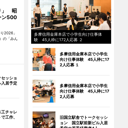
り」 昭
ン500
2026」
多摩信用金庫本店で小学生向け仕事体
）の「みん
験 45人枠に172人応募 ２
多摩信用金庫本店で小学生
向け仕事体験 45人枠に17
2人応募 １
クセッショ
ル入居予定
多摩信用金庫本店で小学生
向け仕事体験 45人枠に17
2人応募
木工チャレ
トで工作、
旧国立駅舎でトークセッシ
ョン 国立駅前新ビル入居