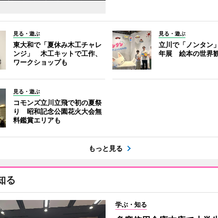
見る・遊ぶ
見る・遊ぶ
東大和で「夏休み木工チャレ
立川で「ノンタン」
ンジ」 木工キットで工作、
年展 絵本の世界
ワークショップも
見る・遊ぶ
コモンズ立川立飛で初の夏祭
り 昭和記念公園花火大会無
料鑑賞エリアも
もっと見る
知る
学ぶ・知る