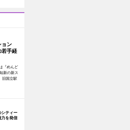
ッション
の若手経
は『めんど
故知新の新ス
日、旧国立駅
のシティー
魅力を発信