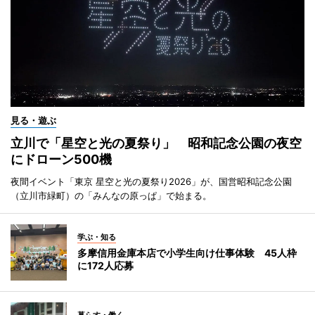
見る・遊ぶ
立川で「星空と光の夏祭り」 昭和記念公園の夜空
にドローン500機
夜間イベント「東京 星空と光の夏祭り2026」が、国営昭和記念公園
（立川市緑町）の「みんなの原っぱ」で始まる。
学ぶ・知る
多摩信用金庫本店で小学生向け仕事体験 45人枠
に172人応募