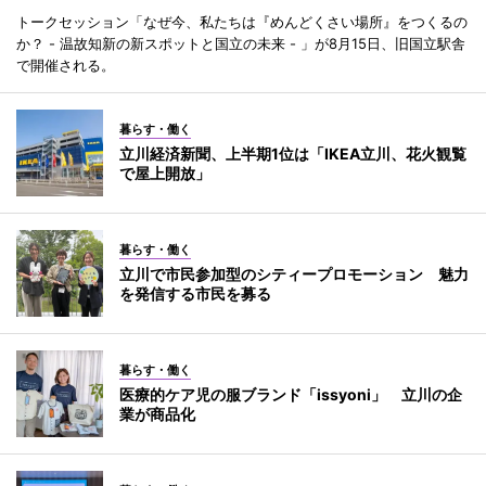
トークセッション「なぜ今、私たちは『めんどくさい場所』をつくるの
か？ - 温故知新の新スポットと国立の未来 - 」が8月15日、旧国立駅舎
で開催される。
暮らす・働く
立川経済新聞、上半期1位は「IKEA立川、花火観覧
で屋上開放」
暮らす・働く
立川で市民参加型のシティープロモーション 魅力
を発信する市民を募る
暮らす・働く
医療的ケア児の服ブランド「issyoni」 立川の企
業が商品化