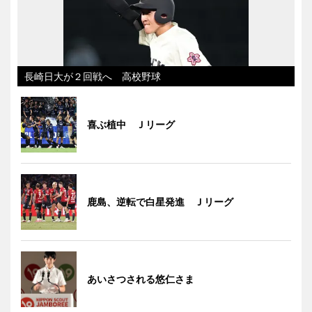
長崎日大が２回戦へ 高校野球
喜ぶ植中 Ｊリーグ
鹿島、逆転で白星発進 Ｊリーグ
あいさつされる悠仁さま