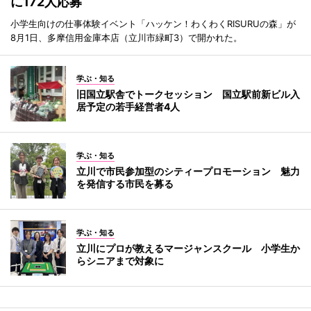
に172人応募
小学生向けの仕事体験イベント「ハッケン！わくわくRISURUの森」が
8月1日、多摩信用金庫本店（立川市緑町3）で開かれた。
学ぶ・知る
旧国立駅舎でトークセッション 国立駅前新ビル入
居予定の若手経営者4人
学ぶ・知る
立川で市民参加型のシティープロモーション 魅力
を発信する市民を募る
学ぶ・知る
立川にプロが教えるマージャンスクール 小学生か
らシニアまで対象に