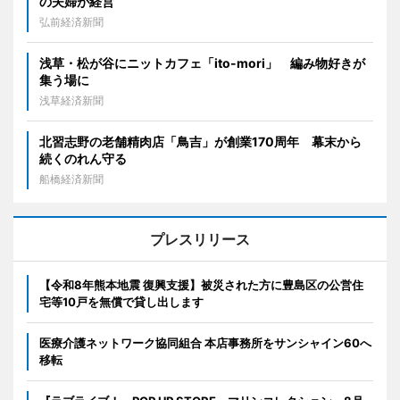
の夫婦が経営
弘前経済新聞
浅草・松が谷にニットカフェ「ito-mori」 編み物好きが
集う場に
浅草経済新聞
北習志野の老舗精肉店「鳥吉」が創業170周年 幕末から
続くのれん守る
船橋経済新聞
プレスリリース
【令和8年熊本地震 復興支援】被災された方に豊島区の公営住
宅等10戸を無償で貸し出します
医療介護ネットワーク協同組合 本店事務所をサンシャイン60へ
移転