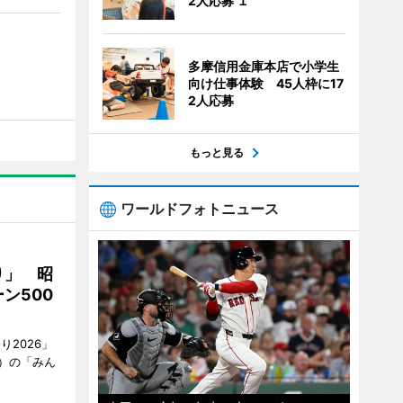
2人応募 １
多摩信用金庫本店で小学生
向け仕事体験 45人枠に17
2人応募
もっと見る
ワールドフォトニュース
り」 昭
ン500
2026」
）の「みん