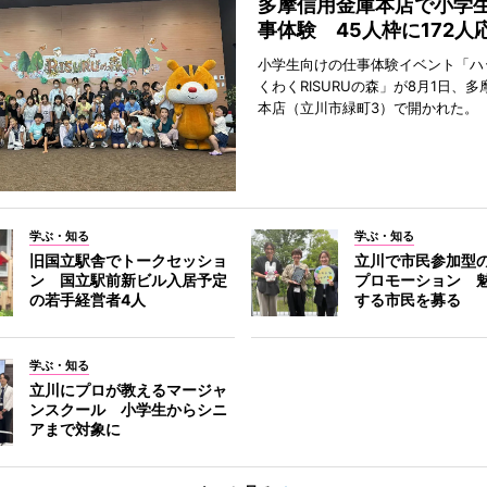
多摩信用金庫本店で小学
事体験 45人枠に172人
小学生向けの仕事体験イベント「ハ
くわくRISURUの森」が8月1日、
本店（立川市緑町3）で開かれた。
学ぶ・知る
学ぶ・知る
旧国立駅舎でトークセッショ
立川で市民参加型
ン 国立駅前新ビル入居予定
プロモーション 
の若手経営者4人
する市民を募る
学ぶ・知る
立川にプロが教えるマージャ
ンスクール 小学生からシニ
アまで対象に