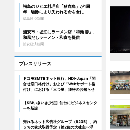
福島のジビエ料理店「猪鹿鳥」が1周
年 駆除により失われる命を食に
福島経済新聞
浦安市・堀江にラーメン店「和麺 善」、
和風だしラーメン・和食を提供
浦安経済新聞
プレスリリース
ドコモSMTBネット銀行、HDI-Japan「問
合せ窓口格付け」および「Webサポート格
付け」における「三つ星」獲得のお知らせ
【SBIいきいき少短】仙台にビジネスセンタ
ーを新設
売れるネット広告社グループ（9235）、約
５％の株式取得予定（第2位の大株主へ浮