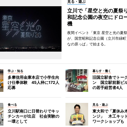
見る・遊ぶ
立川で「星空と光の夏祭
和記念公園の夜空にドロー
機
夜間イベント「東京 星空と光の夏祭り
が、国営昭和記念公園（立川市緑町
なの原っぱ」で始まる。
学ぶ・知る
暮らす・働く
多摩信用金庫本店で小学生向
旧国立駅舎でトー
け仕事体験 45人枠に172人
ン 国立駅前新ビ
応募
の若手経営者4人
食べる
見る・遊ぶ
立川駅南口に日替わりでキッ
東大和で「夏休み
チンカーが出店 社会実験の
ンジ」 木工キッ
一環として
ワークショップも