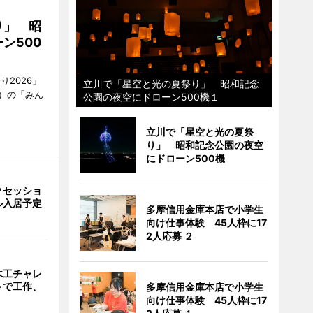
り」 昭
ン500
2026」
立川で「星空と光の夏祭り」 昭和記念
）の「みん
公園の夜空にドローン500機１
立川で「星空と光の夏祭
り」 昭和記念公園の夜空
にドローン500機
クセッショ
ル入居予定
多摩信用金庫本店で小学生
向け仕事体験 45人枠に17
2人応募 ２
木工チャレ
トで工作、
多摩信用金庫本店で小学生
向け仕事体験 45人枠に17