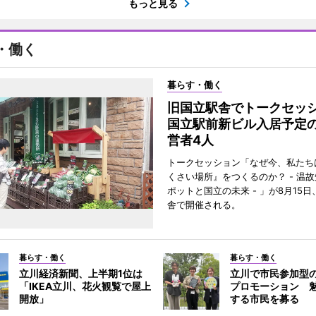
もっと見る
・働く
暮らす・働く
旧国立駅舎でトークセ
国立駅前新ビル入居予定
営者4人
トークセッション「なぜ今、私たち
くさい場所』をつくるのか？ - 温
ポットと国立の未来 - 」が8月15
舎で開催される。
暮らす・働く
暮らす・働く
立川経済新聞、上半期1位は
立川で市民参加型
「IKEA立川、花火観覧で屋上
プロモーション 
開放」
する市民を募る