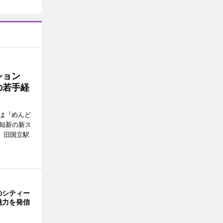
ッション
の若手経
は『めんど
故知新の新ス
日、旧国立駅
のシティー
魅力を発信