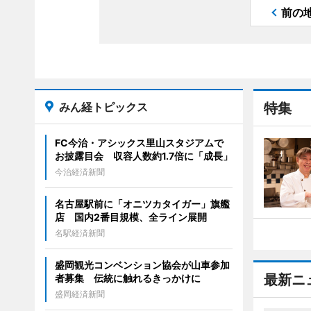
前の
みん経トピックス
特集
FC今治・アシックス里山スタジアムで
お披露目会 収容人数約1.7倍に「成長」
今治経済新聞
名古屋駅前に「オニツカタイガー」旗艦
店 国内2番目規模、全ライン展開
名駅経済新聞
盛岡観光コンベンション協会が山車参加
最新ニ
者募集 伝統に触れるきっかけに
盛岡経済新聞