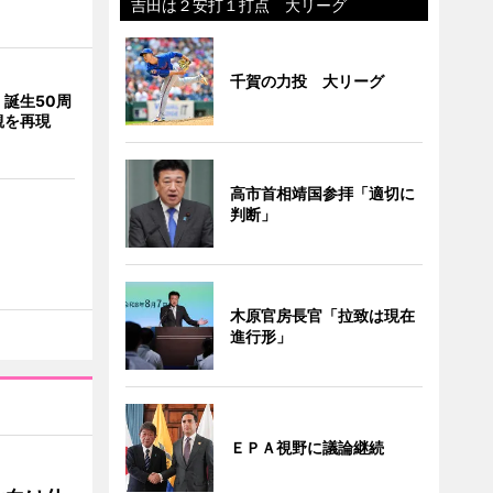
吉田は２安打１打点 大リーグ
千賀の力投 大リーグ
誕生50周
観を再現
高市首相靖国参拝「適切に
判断」
木原官房長官「拉致は現在
進行形」
ＥＰＡ視野に議論継続