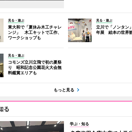
見る・遊ぶ
見る・遊ぶ
東大和で「夏休み木工チャレ
立川で「ノンタン」
ンジ」 木工キットで工作、
年展 絵本の世界
ワークショップも
見る・遊ぶ
コモンズ立川立飛で初の夏祭
り 昭和記念公園花火大会無
料鑑賞エリアも
もっと見る
知る
学ぶ・知る