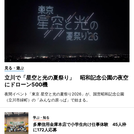
見る・遊ぶ
立川で「星空と光の夏祭り」 昭和記念公園の夜空
にドローン500機
夜間イベント「東京 星空と光の夏祭り2026」が、国営昭和記念公園
（立川市緑町）の「みんなの原っぱ」で始まる。
学ぶ・知る
多摩信用金庫本店で小学生向け仕事体験 45人枠
に172人応募