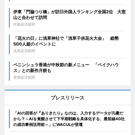
伊東「門脇つり橋」が訪日外国人ランキング全国2位 大室
山と合わせて訪問
伊東経済新聞
「花火の日」に浅草神社で「浅草子供花火大会」 総勢
500人超のイベントに
浅草経済新聞
ペニンシュラ香港が中秋節の新メニュー 「ベイクハウ
ス」との新作月餅も
香港経済新聞
プレスリリース
「AIの回答が『ありきたり』なのは、入力するデータが凡庸だ
から？～AIを覚醒させて下半期戦略を具体化する、最前線40社
の成功事例活用術～」にWACULが登壇