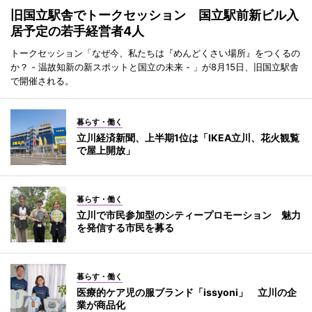
旧国立駅舎でトークセッション 国立駅前新ビル入
居予定の若手経営者4人
トークセッション「なぜ今、私たちは『めんどくさい場所』をつくるの
か？ - 温故知新の新スポットと国立の未来 - 」が8月15日、旧国立駅舎
で開催される。
暮らす・働く
立川経済新聞、上半期1位は「IKEA立川、花火観覧
で屋上開放」
暮らす・働く
立川で市民参加型のシティープロモーション 魅力
を発信する市民を募る
暮らす・働く
医療的ケア児の服ブランド「issyoni」 立川の企
業が商品化