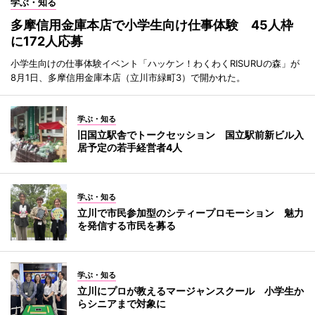
学ぶ・知る
多摩信用金庫本店で小学生向け仕事体験 45人枠
に172人応募
小学生向けの仕事体験イベント「ハッケン！わくわくRISURUの森」が
8月1日、多摩信用金庫本店（立川市緑町3）で開かれた。
学ぶ・知る
旧国立駅舎でトークセッション 国立駅前新ビル入
居予定の若手経営者4人
学ぶ・知る
立川で市民参加型のシティープロモーション 魅力
を発信する市民を募る
学ぶ・知る
立川にプロが教えるマージャンスクール 小学生か
らシニアまで対象に