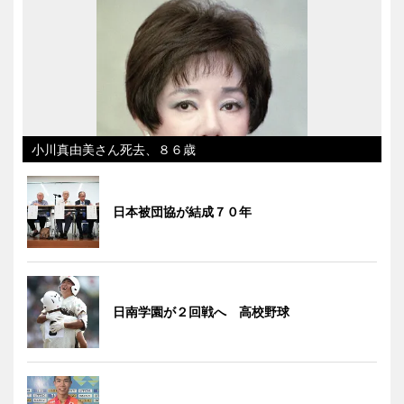
小川真由美さん死去、８６歳
日本被団協が結成７０年
日南学園が２回戦へ 高校野球