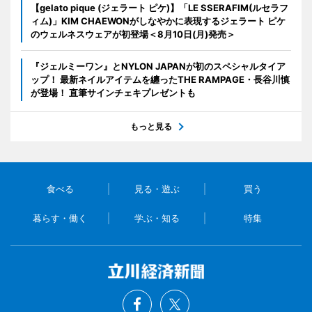
【gelato pique (ジェラート ピケ)】「LE SSERAFIM(ルセラフ
ィム)」KIM CHAEWONがしなやかに表現するジェラート ピケ
のウェルネスウェアが初登場＜8月10日(月)発売＞
『ジェルミーワン』とNYLON JAPANが初のスペシャルタイア
ップ！ 最新ネイルアイテムを纏ったTHE RAMPAGE・長谷川慎
が登場！ 直筆サインチェキプレゼントも
もっと見る
食べる
見る・遊ぶ
買う
暮らす・働く
学ぶ・知る
特集