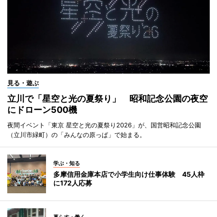
見る・遊ぶ
立川で「星空と光の夏祭り」 昭和記念公園の夜空
にドローン500機
夜間イベント「東京 星空と光の夏祭り2026」が、国営昭和記念公園
（立川市緑町）の「みんなの原っぱ」で始まる。
学ぶ・知る
多摩信用金庫本店で小学生向け仕事体験 45人枠
に172人応募