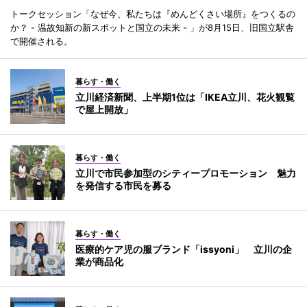
トークセッション「なぜ今、私たちは『めんどくさい場所』をつくるの
か？ - 温故知新の新スポットと国立の未来 - 」が8月15日、旧国立駅舎
で開催される。
暮らす・働く
立川経済新聞、上半期1位は「IKEA立川、花火観覧
で屋上開放」
暮らす・働く
立川で市民参加型のシティープロモーション 魅力
を発信する市民を募る
暮らす・働く
医療的ケア児の服ブランド「issyoni」 立川の企
業が商品化