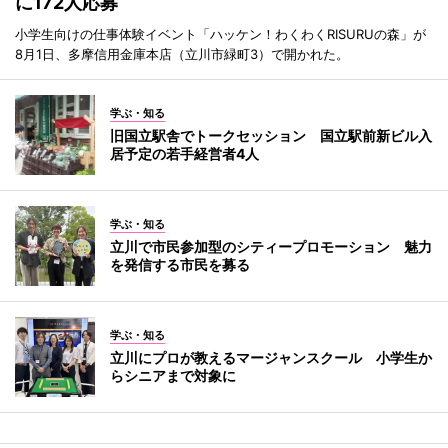
に172人応募
小学生向けの仕事体験イベント「ハッケン！わくわくRISURUの森」が
8月1日、多摩信用金庫本店（立川市緑町3）で開かれた。
学ぶ・知る
旧国立駅舎でトークセッション 国立駅前新ビル入
居予定の若手経営者4人
学ぶ・知る
立川で市民参加型のシティープロモーション 魅力
を発信する市民を募る
学ぶ・知る
立川にプロが教えるマージャンスクール 小学生か
らシニアまで対象に