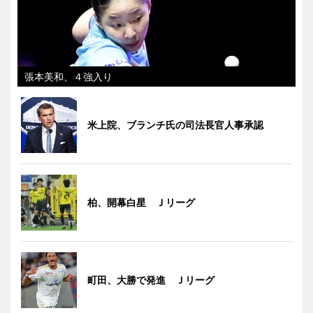
張本美和、４強入り
米上院、ブランチ氏の司法長官人事承認
柏、開幕白星 Ｊリーグ
町田、大勝で発進 Ｊリーグ