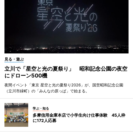
見る・遊ぶ
立川で「星空と光の夏祭り」 昭和記念公園の夜空
にドローン500機
夜間イベント「東京 星空と光の夏祭り2026」が、国営昭和記念公園
（立川市緑町）の「みんなの原っぱ」で始まる。
学ぶ・知る
多摩信用金庫本店で小学生向け仕事体験 45人枠
に172人応募