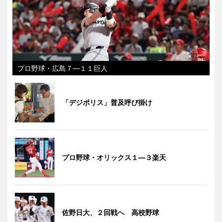
プロ野球・広島７―１１巨人
「デジポリス」普及呼び掛け
プロ野球・オリックス１―３楽天
佐野日大、２回戦へ 高校野球