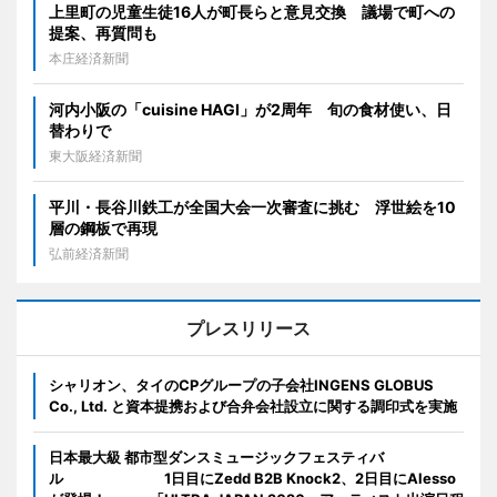
上里町の児童生徒16人が町長らと意見交換 議場で町への
提案、再質問も
本庄経済新聞
河内小阪の「cuisine HAGI」が2周年 旬の食材使い、日
替わりで
東大阪経済新聞
平川・長谷川鉄工が全国大会一次審査に挑む 浮世絵を10
層の鋼板で再現
弘前経済新聞
プレスリリース
シャリオン、タイのCPグループの子会社INGENS GLOBUS
Co., Ltd. と資本提携および合弁会社設立に関する調印式を実施
日本最大級 都市型ダンスミュージックフェスティバ
ル 1日目にZedd B2B Knock2、2日目にAlesso