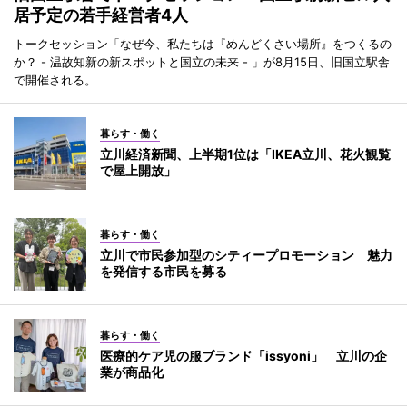
居予定の若手経営者4人
トークセッション「なぜ今、私たちは『めんどくさい場所』をつくるの
か？ - 温故知新の新スポットと国立の未来 - 」が8月15日、旧国立駅舎
で開催される。
暮らす・働く
立川経済新聞、上半期1位は「IKEA立川、花火観覧
で屋上開放」
暮らす・働く
立川で市民参加型のシティープロモーション 魅力
を発信する市民を募る
暮らす・働く
医療的ケア児の服ブランド「issyoni」 立川の企
業が商品化