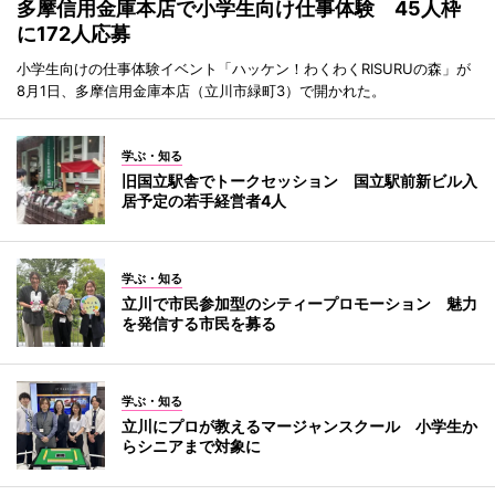
多摩信用金庫本店で小学生向け仕事体験 45人枠
に172人応募
小学生向けの仕事体験イベント「ハッケン！わくわくRISURUの森」が
8月1日、多摩信用金庫本店（立川市緑町3）で開かれた。
学ぶ・知る
旧国立駅舎でトークセッション 国立駅前新ビル入
居予定の若手経営者4人
学ぶ・知る
立川で市民参加型のシティープロモーション 魅力
を発信する市民を募る
学ぶ・知る
立川にプロが教えるマージャンスクール 小学生か
らシニアまで対象に