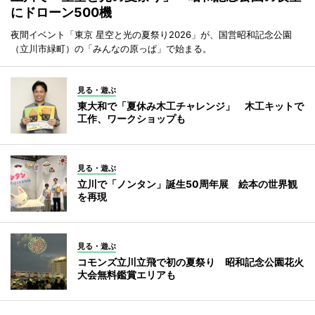
にドローン500機
夜間イベント「東京 星空と光の夏祭り2026」が、国営昭和記念公園
（立川市緑町）の「みんなの原っぱ」で始まる。
見る・遊ぶ
東大和で「夏休み木工チャレンジ」 木工キットで
工作、ワークショップも
見る・遊ぶ
立川で「ノンタン」誕生50周年展 絵本の世界観
を再現
見る・遊ぶ
コモンズ立川立飛で初の夏祭り 昭和記念公園花火
大会無料鑑賞エリアも