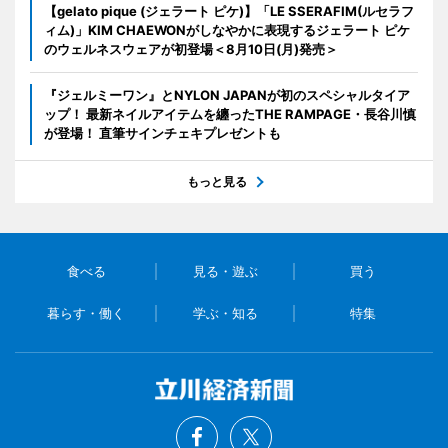
【gelato pique (ジェラート ピケ)】「LE SSERAFIM(ルセラフ
ィム)」KIM CHAEWONがしなやかに表現するジェラート ピケ
のウェルネスウェアが初登場＜8月10日(月)発売＞
『ジェルミーワン』とNYLON JAPANが初のスペシャルタイア
ップ！ 最新ネイルアイテムを纏ったTHE RAMPAGE・長谷川慎
が登場！ 直筆サインチェキプレゼントも
もっと見る
食べる
見る・遊ぶ
買う
暮らす・働く
学ぶ・知る
特集