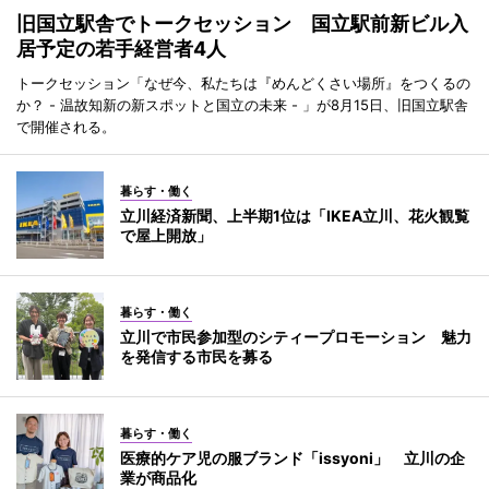
旧国立駅舎でトークセッション 国立駅前新ビル入
居予定の若手経営者4人
トークセッション「なぜ今、私たちは『めんどくさい場所』をつくるの
か？ - 温故知新の新スポットと国立の未来 - 」が8月15日、旧国立駅舎
で開催される。
暮らす・働く
立川経済新聞、上半期1位は「IKEA立川、花火観覧
で屋上開放」
暮らす・働く
立川で市民参加型のシティープロモーション 魅力
を発信する市民を募る
暮らす・働く
医療的ケア児の服ブランド「issyoni」 立川の企
業が商品化