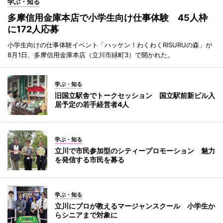
学ぶ・知る
多摩信用金庫本店で小学生向け仕事体験 45人枠
に172人応募
小学生向けの仕事体験イベント「ハッケン！わくわくRISURUの森」が
8月1日、多摩信用金庫本店（立川市緑町3）で開かれた。
学ぶ・知る
旧国立駅舎でトークセッション 国立駅前新ビル入
居予定の若手経営者4人
学ぶ・知る
立川で市民参加型のシティープロモーション 魅力
を発信する市民を募る
学ぶ・知る
立川にプロが教えるマージャンスクール 小学生か
らシニアまで対象に