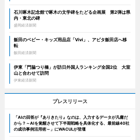
石川啄木記念館で啄木の文学碑をたどる企画展 第2弾は県
内・東北の碑
盛岡経済新聞
飯田のベビー・キッズ用品店「Vivi」、アピタ飯田店へ移
転
飯田経済新聞
伊東「門脇つり橋」が訪日外国人ランキング全国2位 大室
山と合わせて訪問
伊東経済新聞
プレスリリース
「AIの回答が『ありきたり』なのは、入力するデータが凡庸だ
から？～AIを覚醒させて下半期戦略を具体化する、最前線40社
の成功事例活用術～」にWACULが登壇