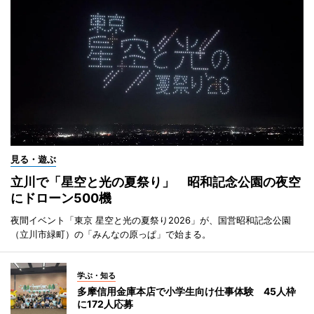
見る・遊ぶ
立川で「星空と光の夏祭り」 昭和記念公園の夜空
にドローン500機
夜間イベント「東京 星空と光の夏祭り2026」が、国営昭和記念公園
（立川市緑町）の「みんなの原っぱ」で始まる。
学ぶ・知る
多摩信用金庫本店で小学生向け仕事体験 45人枠
に172人応募