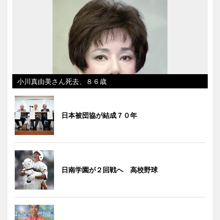
小川真由美さん死去、８６歳
日本被団協が結成７０年
日南学園が２回戦へ 高校野球