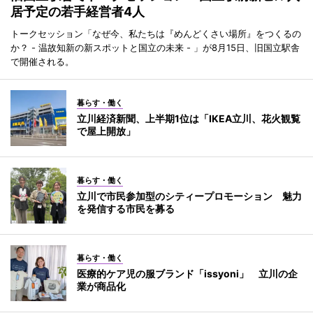
居予定の若手経営者4人
トークセッション「なぜ今、私たちは『めんどくさい場所』をつくるの
か？ - 温故知新の新スポットと国立の未来 - 」が8月15日、旧国立駅舎
で開催される。
暮らす・働く
立川経済新聞、上半期1位は「IKEA立川、花火観覧
で屋上開放」
暮らす・働く
立川で市民参加型のシティープロモーション 魅力
を発信する市民を募る
暮らす・働く
医療的ケア児の服ブランド「issyoni」 立川の企
業が商品化