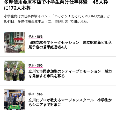
多摩信用金庫本店で小学生向け仕事体験 45人枠
に172人応募
小学生向けの仕事体験イベント「ハッケン！わくわくRISURUの森」が
8月1日、多摩信用金庫本店（立川市緑町3）で開かれた。
学ぶ・知る
旧国立駅舎でトークセッション 国立駅前新ビル入
居予定の若手経営者4人
学ぶ・知る
立川で市民参加型のシティープロモーション 魅力
を発信する市民を募る
学ぶ・知る
立川にプロが教えるマージャンスクール 小学生か
らシニアまで対象に