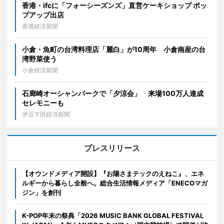
香港・ifcに「フォーシーズンズ」直営ケーキショップ ポッ
プアップ出店
香港経済新聞
小倉・魚町の台湾料理店「麗白」が10周年 小倉南産の台
湾野菜使う
小倉経済新聞
石廊崎オーシャンパークで「夕涼会」 来場100万人達成
セレモニーも
伊豆下田経済新聞
プレスリリース
【オウンドメディア開設】『お陽さまテックのえねこ』、エネ
ルギーから暮らし全般へ。総合生活情報メディア「ENECOマガ
ジン」を創刊
K-POP年末の祭典「2026 MUSIC BANK GLOBAL FESTIVAL