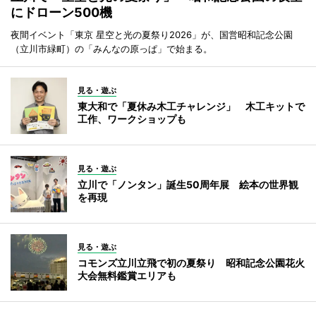
にドローン500機
夜間イベント「東京 星空と光の夏祭り2026」が、国営昭和記念公園
（立川市緑町）の「みんなの原っぱ」で始まる。
見る・遊ぶ
東大和で「夏休み木工チャレンジ」 木工キットで
工作、ワークショップも
見る・遊ぶ
立川で「ノンタン」誕生50周年展 絵本の世界観
を再現
見る・遊ぶ
コモンズ立川立飛で初の夏祭り 昭和記念公園花火
大会無料鑑賞エリアも