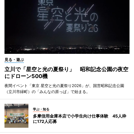
見る・遊ぶ
立川で「星空と光の夏祭り」 昭和記念公園の夜空
にドローン500機
夜間イベント「東京 星空と光の夏祭り2026」が、国営昭和記念公園
（立川市緑町）の「みんなの原っぱ」で始まる。
学ぶ・知る
多摩信用金庫本店で小学生向け仕事体験 45人枠
に172人応募