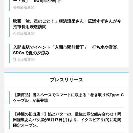
ート展」 90周年企画で
長崎経済新聞
映画「汝、星のごとく」横浜流星さん・広瀬すずさんが今
治市長を表敬訪問
今治経済新聞
入間市駅でイベント「入間市駅前横丁」 打ち水や音楽、
SDGsで夏の夕涼み
狭山経済新聞
プレスリリース
【新商品】省スペースでスマートに収まる「巻き取り式Type-C
ケーブル」が新登場
【待望の初出店！】餡とバターの、最強に罪な組み合わせ！岡
田謹製あんバタ屋が8月17日(月)より、イクスピアリ(R)に期間
限定オープン。