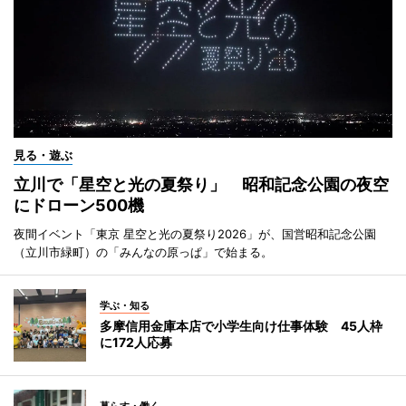
見る・遊ぶ
立川で「星空と光の夏祭り」 昭和記念公園の夜空
にドローン500機
夜間イベント「東京 星空と光の夏祭り2026」が、国営昭和記念公園
（立川市緑町）の「みんなの原っぱ」で始まる。
学ぶ・知る
多摩信用金庫本店で小学生向け仕事体験 45人枠
に172人応募