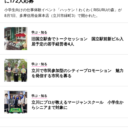
に172人応募
小学生向けの仕事体験イベント「ハッケン！わくわくRISURUの森」が
8月1日、多摩信用金庫本店（立川市緑町3）で開かれた。
学ぶ・知る
旧国立駅舎でトークセッション 国立駅前新ビル入
居予定の若手経営者4人
学ぶ・知る
立川で市民参加型のシティープロモーション 魅力
を発信する市民を募る
学ぶ・知る
立川にプロが教えるマージャンスクール 小学生か
らシニアまで対象に