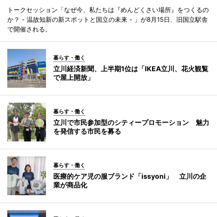
トークセッション「なぜ今、私たちは『めんどくさい場所』をつくるの
か？ - 温故知新の新スポットと国立の未来 - 」が8月15日、旧国立駅舎
で開催される。
暮らす・働く
立川経済新聞、上半期1位は「IKEA立川、花火観覧
で屋上開放」
暮らす・働く
立川で市民参加型のシティープロモーション 魅力
を発信する市民を募る
暮らす・働く
医療的ケア児の服ブランド「issyoni」 立川の企
業が商品化