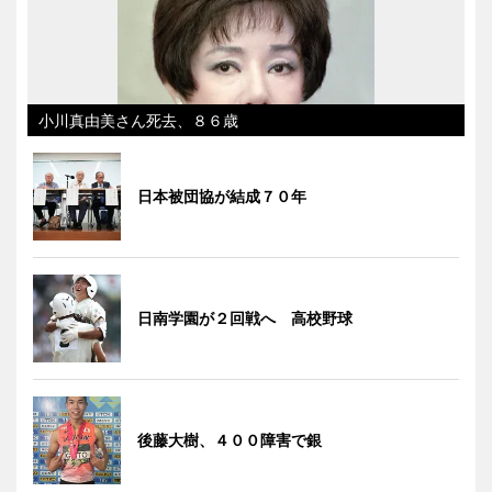
小川真由美さん死去、８６歳
日本被団協が結成７０年
日南学園が２回戦へ 高校野球
後藤大樹、４００障害で銀