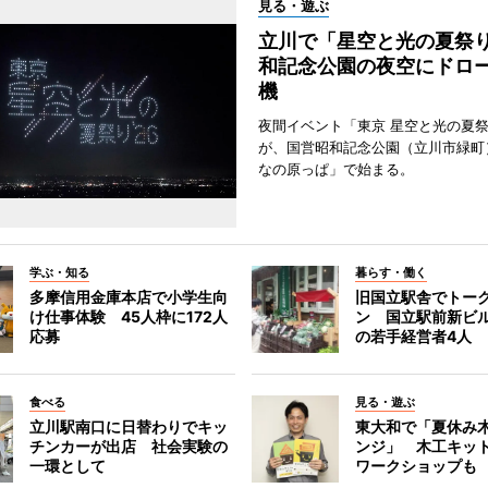
見る・遊ぶ
立川で「星空と光の夏祭
和記念公園の夜空にドロー
機
夜間イベント「東京 星空と光の夏祭り
が、国営昭和記念公園（立川市緑町
なの原っぱ」で始まる。
学ぶ・知る
暮らす・働く
多摩信用金庫本店で小学生向
旧国立駅舎でトー
け仕事体験 45人枠に172人
ン 国立駅前新ビ
応募
の若手経営者4人
食べる
見る・遊ぶ
立川駅南口に日替わりでキッ
東大和で「夏休み
チンカーが出店 社会実験の
ンジ」 木工キッ
一環として
ワークショップも