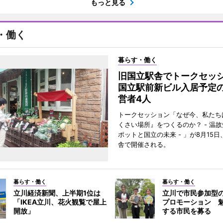
もっと見る
・働く
暮らす・働く
旧国立駅舎でトークセ
国立駅前新ビル入居予定
営者4人
トークセッション「なぜ今、私たち
くさい場所』をつくるのか？ - 温
ポットと国立の未来 - 」が8月15
舎で開催される。
暮らす・働く
暮らす・働く
立川経済新聞、上半期1位は
立川で市民参加型
「IKEA立川、花火観覧で屋上
プロモーション 
開放」
する市民を募る