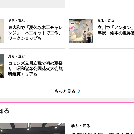
見る・遊ぶ
見る・遊ぶ
東大和で「夏休み木工チャレ
立川で「ノンタン」
ンジ」 木工キットで工作、
年展 絵本の世界
ワークショップも
見る・遊ぶ
コモンズ立川立飛で初の夏祭
り 昭和記念公園花火大会無
料鑑賞エリアも
もっと見る
知る
学ぶ・知る