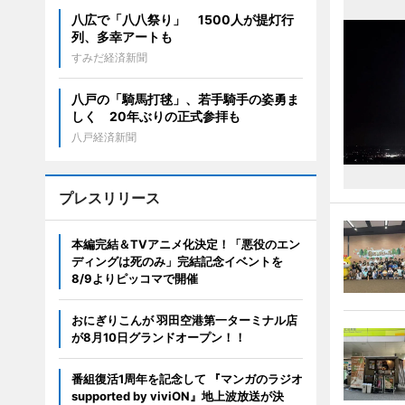
八広で「八八祭り」 1500人が提灯行
列、多幸アートも
すみだ経済新聞
八戸の「騎馬打毬」、若手騎手の姿勇ま
しく 20年ぶりの正式参拝も
八戸経済新聞
プレスリリース
本編完結＆TVアニメ化決定！「悪役のエン
ディングは死のみ」完結記念イベントを
8/9よりピッコマで開催
おにぎりこんが 羽田空港第一ターミナル店
が8月10日グランドオープン！！
番組復活1周年を記念して 『マンガのラジオ
supported by viviON』地上波放送が決