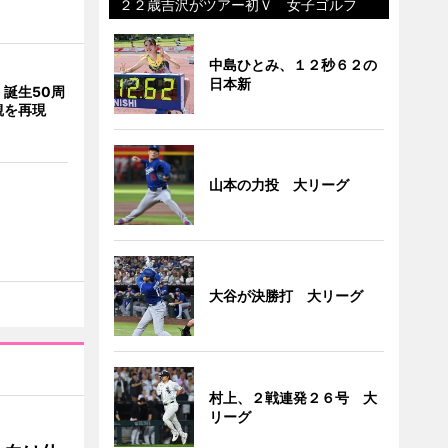
２２歳吉沢がツアー初Ｖ 女子ゴルフ
中島ひとみ、１２秒６２の
日本新
誕生50周
観を再現
山本の力投 大リーグ
大谷が決勝打 大リーグ
村上、２戦連発２６号 大
リーグ