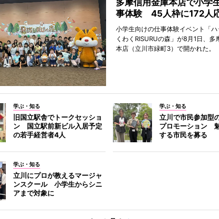
多摩信用金庫本店で小学
事体験 45人枠に172人
小学生向けの仕事体験イベント「ハ
くわくRISURUの森」が8月1日、
本店（立川市緑町3）で開かれた。
学ぶ・知る
学ぶ・知る
旧国立駅舎でトークセッショ
立川で市民参加型
ン 国立駅前新ビル入居予定
プロモーション 
の若手経営者4人
する市民を募る
学ぶ・知る
立川にプロが教えるマージャ
ンスクール 小学生からシニ
アまで対象に