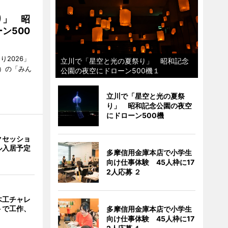
り」 昭
ン500
2026」
立川で「星空と光の夏祭り」 昭和記念
）の「みん
公園の夜空にドローン500機１
立川で「星空と光の夏祭
り」 昭和記念公園の夜空
にドローン500機
クセッショ
ル入居予定
多摩信用金庫本店で小学生
向け仕事体験 45人枠に17
2人応募 ２
木工チャレ
トで工作、
多摩信用金庫本店で小学生
向け仕事体験 45人枠に17