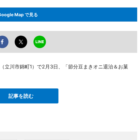
Google Map で見る
（立川市錦町1）で2月3日、「節分豆まきオニ退治＆お菓
記事を読む