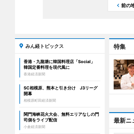
前の
みん経トピックス
特集
香港・九龍塘に韓国料理店「Social」
韓国定番料理を現代風に
香港経済新聞
SC相模原、熊本と引き分け J3リーグ
開幕
相模原町田経済新聞
関門海峡花火大会、無料エリアなしの門
最新ニ
司側をライブ配信
小倉経済新聞