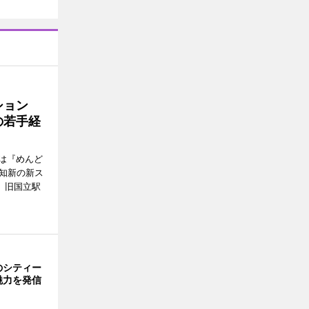
ッション
の若手経
は『めんど
故知新の新ス
日、旧国立駅
のシティー
魅力を発信