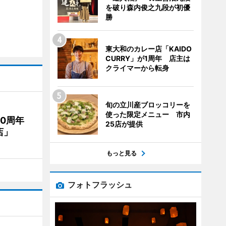
を破り森内俊之九段が初優
勝
東大和のカレー店「KAIDO
CURRY」が1周年 店主は
クライマーから転身
旬の立川産ブロッコリーを
使った限定メニュー 市内
20周年
25店が提供
店」
もっと見る
フォトフラッシュ