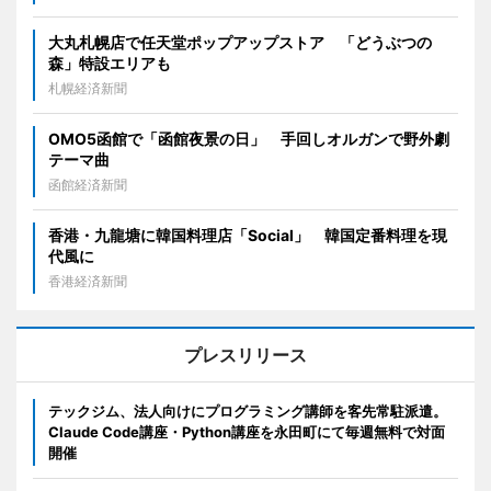
大丸札幌店で任天堂ポップアップストア 「どうぶつの
森」特設エリアも
札幌経済新聞
OMO5函館で「函館夜景の日」 手回しオルガンで野外劇
テーマ曲
函館経済新聞
香港・九龍塘に韓国料理店「Social」 韓国定番料理を現
代風に
香港経済新聞
プレスリリース
テックジム、法人向けにプログラミング講師を客先常駐派遣。
Claude Code講座・Python講座を永田町にて毎週無料で対面
開催