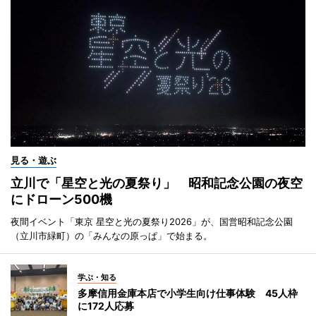
見る・遊ぶ
立川で「星空と光の夏祭り」 昭和記念公園の夜空
にドローン500機
夜間イベント「東京 星空と光の夏祭り2026」が、国営昭和記念公園
（立川市緑町）の「みんなの原っぱ」で始まる。
学ぶ・知る
多摩信用金庫本店で小学生向け仕事体験 45人枠
に172人応募