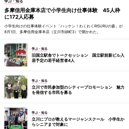
学ぶ・知る
多摩信用金庫本店で小学生向け仕事体験 45人枠
に172人応募
小学生向けの仕事体験イベント「ハッケン！わくわくRISURUの森」が
8月1日、多摩信用金庫本店（立川市緑町3）で開かれた。
学ぶ・知る
旧国立駅舎でトークセッション 国立駅前新ビル入
居予定の若手経営者4人
学ぶ・知る
立川で市民参加型のシティープロモーション 魅力
を発信する市民を募る
学ぶ・知る
立川にプロが教えるマージャンスクール 小学生か
らシニアまで対象に