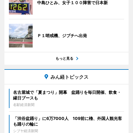
中島ひとみ、女子１００障害で日本新
Ｐ１哨戒機、ジブチへ出発
もっと見る
みん経トピックス
名古屋城で「夏まつり」開幕 盆踊りを毎日開催、飲食・
縁日ブースも
名駅経済新聞
「渋谷盆踊り」に6万7000人 109前に櫓、外国人観光客
も踊りの輪に
シブヤ経済新聞