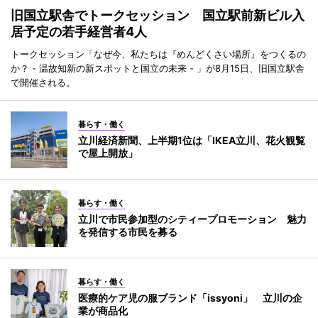
旧国立駅舎でトークセッション 国立駅前新ビル入
居予定の若手経営者4人
トークセッション「なぜ今、私たちは『めんどくさい場所』をつくるの
か？ - 温故知新の新スポットと国立の未来 - 」が8月15日、旧国立駅舎
で開催される。
暮らす・働く
立川経済新聞、上半期1位は「IKEA立川、花火観覧
で屋上開放」
暮らす・働く
立川で市民参加型のシティープロモーション 魅力
を発信する市民を募る
暮らす・働く
医療的ケア児の服ブランド「issyoni」 立川の企
業が商品化