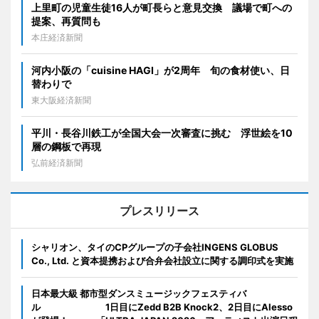
上里町の児童生徒16人が町長らと意見交換 議場で町への
提案、再質問も
本庄経済新聞
河内小阪の「cuisine HAGI」が2周年 旬の食材使い、日
替わりで
東大阪経済新聞
平川・長谷川鉄工が全国大会一次審査に挑む 浮世絵を10
層の鋼板で再現
弘前経済新聞
プレスリリース
シャリオン、タイのCPグループの子会社INGENS GLOBUS
Co., Ltd. と資本提携および合弁会社設立に関する調印式を実施
日本最大級 都市型ダンスミュージックフェスティバ
ル 1日目にZedd B2B Knock2、2日目にAlesso