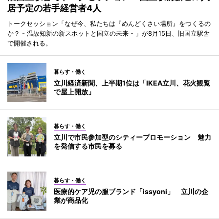
居予定の若手経営者4人
トークセッション「なぜ今、私たちは『めんどくさい場所』をつくるの
か？ - 温故知新の新スポットと国立の未来 - 」が8月15日、旧国立駅舎
で開催される。
暮らす・働く
立川経済新聞、上半期1位は「IKEA立川、花火観覧
で屋上開放」
暮らす・働く
立川で市民参加型のシティープロモーション 魅力
を発信する市民を募る
暮らす・働く
医療的ケア児の服ブランド「issyoni」 立川の企
業が商品化