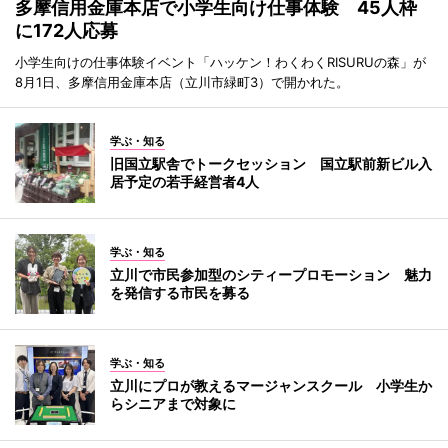
多摩信用金庫本店で小学生向け仕事体験 45人枠
に172人応募
小学生向けの仕事体験イベント「ハッケン！わくわくRISURUの森」が
8月1日、多摩信用金庫本店（立川市緑町3）で開かれた。
学ぶ・知る
旧国立駅舎でトークセッション 国立駅前新ビル入
居予定の若手経営者4人
学ぶ・知る
立川で市民参加型のシティープロモーション 魅力
を発信する市民を募る
学ぶ・知る
立川にプロが教えるマージャンスクール 小学生か
らシニアまで対象に