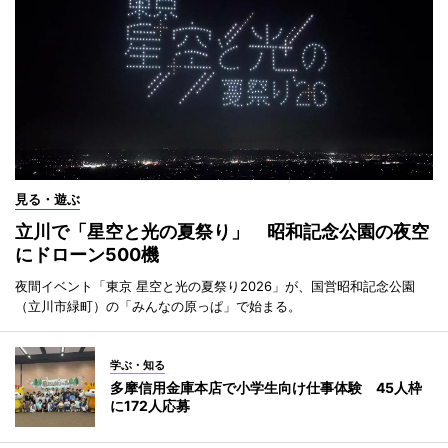
見る・遊ぶ
立川で「星空と光の夏祭り」 昭和記念公園の夜空
にドローン500機
夜間イベント「東京 星空と光の夏祭り2026」が、国営昭和記念公園
（立川市緑町）の「みんなの原っぱ」で始まる。
学ぶ・知る
多摩信用金庫本店で小学生向け仕事体験 45人枠
に172人応募