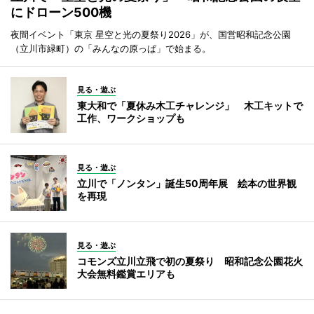
にドローン500機
夜間イベント「東京 星空と光の夏祭り2026」が、国営昭和記念公園
（立川市緑町）の「みんなの原っぱ」で始まる。
見る・遊ぶ
東大和で「夏休み木工チャレンジ」 木工キットで
工作、ワークショップも
見る・遊ぶ
立川で「ノンタン」誕生50周年展 絵本の世界観
を再現
見る・遊ぶ
コモンズ立川立飛で初の夏祭り 昭和記念公園花火
大会無料鑑賞エリアも