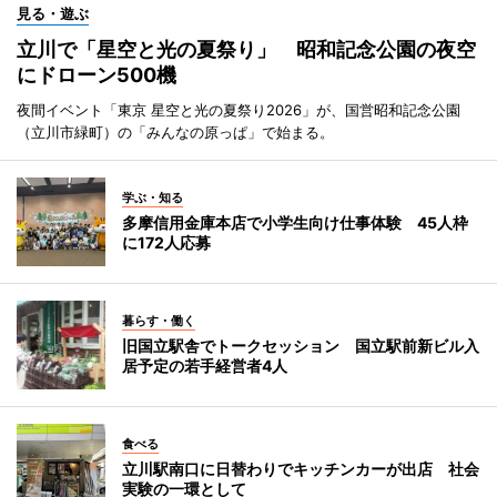
見る・遊ぶ
立川で「星空と光の夏祭り」 昭和記念公園の夜空
にドローン500機
夜間イベント「東京 星空と光の夏祭り2026」が、国営昭和記念公園
（立川市緑町）の「みんなの原っぱ」で始まる。
学ぶ・知る
多摩信用金庫本店で小学生向け仕事体験 45人枠
に172人応募
暮らす・働く
旧国立駅舎でトークセッション 国立駅前新ビル入
居予定の若手経営者4人
食べる
立川駅南口に日替わりでキッチンカーが出店 社会
実験の一環として