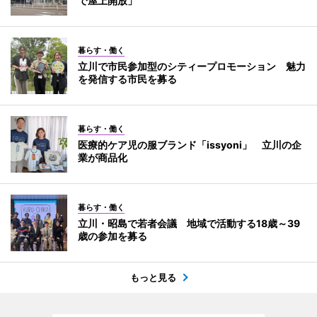
で屋上開放」
暮らす・働く
立川で市民参加型のシティープロモーション 魅力
を発信する市民を募る
暮らす・働く
医療的ケア児の服ブランド「issyoni」 立川の企
業が商品化
暮らす・働く
立川・昭島で若者会議 地域で活動する18歳～39
歳の参加を募る
もっと見る