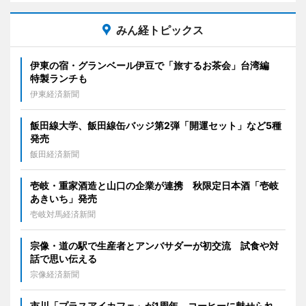
みん経トピックス
伊東の宿・グランベール伊豆で「旅するお茶会」台湾編
特製ランチも
伊東経済新聞
飯田線大学、飯田線缶バッジ第2弾「開運セット」など5種
発売
飯田経済新聞
壱岐・重家酒造と山口の企業が連携 秋限定日本酒「壱岐
あきいち」発売
壱岐対馬経済新聞
宗像・道の駅で生産者とアンバサダーが初交流 試食や対
話で思い伝える
宗像経済新聞
市川「プラスアイカフェ」が1周年 コーヒーに魅せられ