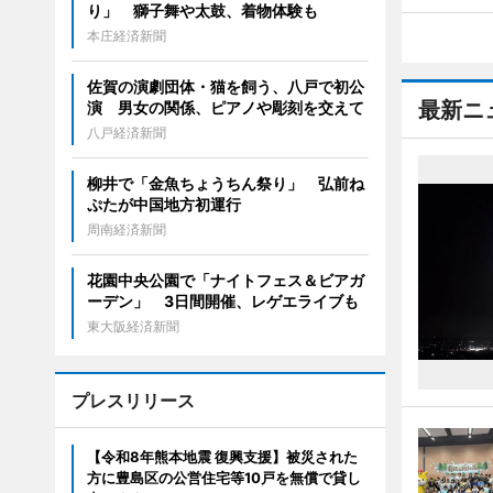
り」 獅子舞や太鼓、着物体験も
本庄経済新聞
佐賀の演劇団体・猫を飼う、八戸で初公
最新ニ
演 男女の関係、ピアノや彫刻を交えて
八戸経済新聞
柳井で「金魚ちょうちん祭り」 弘前ね
ぷたが中国地方初運行
周南経済新聞
花園中央公園で「ナイトフェス＆ビアガ
ーデン」 3日間開催、レゲエライブも
東大阪経済新聞
プレスリリース
【令和8年熊本地震 復興支援】被災された
方に豊島区の公営住宅等10戸を無償で貸し