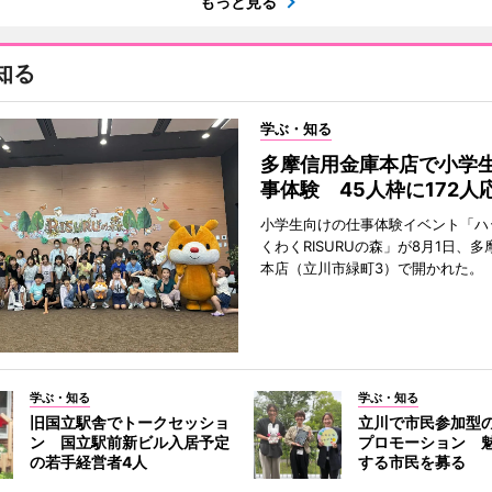
もっと見る
知る
学ぶ・知る
多摩信用金庫本店で小学
事体験 45人枠に172人
小学生向けの仕事体験イベント「ハ
くわくRISURUの森」が8月1日、
本店（立川市緑町3）で開かれた。
学ぶ・知る
学ぶ・知る
旧国立駅舎でトークセッショ
立川で市民参加型
ン 国立駅前新ビル入居予定
プロモーション 
の若手経営者4人
する市民を募る