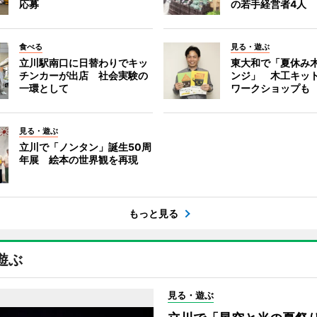
応募
の若手経営者4人
食べる
見る・遊ぶ
立川駅南口に日替わりでキッ
東大和で「夏休み
チンカーが出店 社会実験の
ンジ」 木工キッ
一環として
ワークショップも
見る・遊ぶ
立川で「ノンタン」誕生50周
年展 絵本の世界観を再現
もっと見る
遊ぶ
見る・遊ぶ