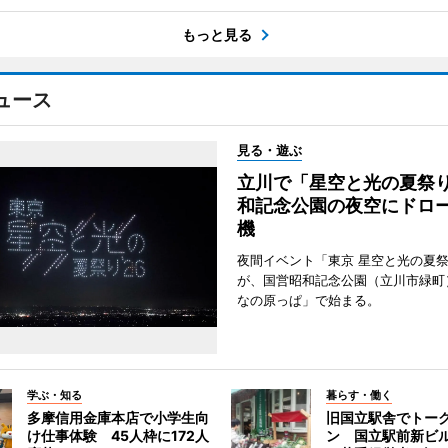
もっと見る
ュース
見る・遊ぶ
立川で「星空と光の夏祭
和記念公園の夜空にドロー
機
夜間イベント「東京 星空と光の夏祭り
が、国営昭和記念公園（立川市緑町
なの原っぱ」で始まる。
学ぶ・知る
暮らす・働く
多摩信用金庫本店で小学生向
旧国立駅舎でトー
け仕事体験 45人枠に172人
ン 国立駅前新ビ