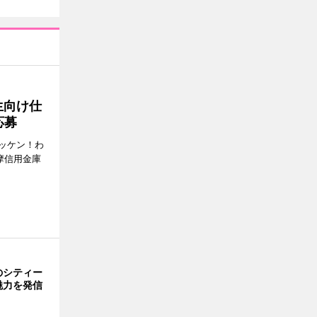
生向け仕
応募
ッケン！わ
多摩信用金庫
のシティー
魅力を発信