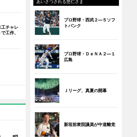
あいさつされる悠仁さま
プロ野球・西武２―５ソフ
トバンク
木工チャレ
トで工作、
プロ野球・ＤｅＮＡ２―１
広島
Ｊリーグ、真夏の開幕
新垣前衆院議員が中道離党