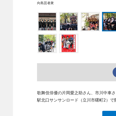
向島芸者衆
歌舞伎俳優の片岡愛之助さん、市川中車さ
駅北口サンサンロード（立川市曙町2）で