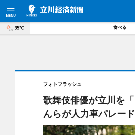
食べる
35°C
フォトフラッシュ
歌舞伎俳優が立川を「
んらが人力車パレー