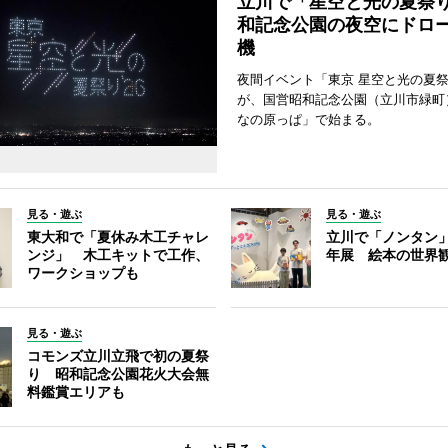
立川で「星空と光の夏祭
和記念公園の夜空にドロー
機
夜間イベント「東京 星空と光の夏祭り
が、国営昭和記念公園（立川市緑町
なの原っぱ」で始まる。
見る・遊ぶ
見る・遊ぶ
東大和で「夏休み木工チャレ
立川で「ノンタン」
ンジ」 木工キットで工作、
年展 絵本の世界
ワークショップも
見る・遊ぶ
コモンズ立川立飛で初の夏祭
り 昭和記念公園花火大会無
料鑑賞エリアも