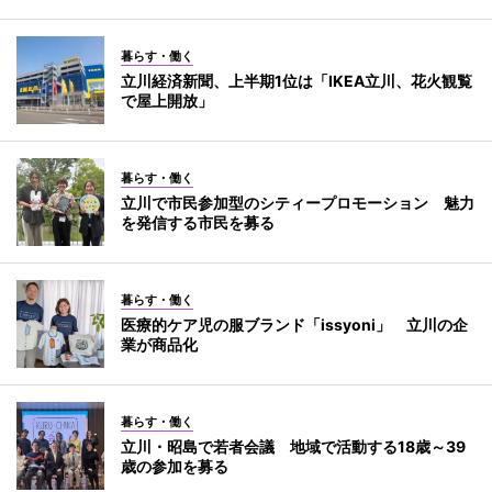
暮らす・働く
立川経済新聞、上半期1位は「IKEA立川、花火観覧
で屋上開放」
暮らす・働く
立川で市民参加型のシティープロモーション 魅力
を発信する市民を募る
暮らす・働く
医療的ケア児の服ブランド「issyoni」 立川の企
業が商品化
暮らす・働く
立川・昭島で若者会議 地域で活動する18歳～39
歳の参加を募る