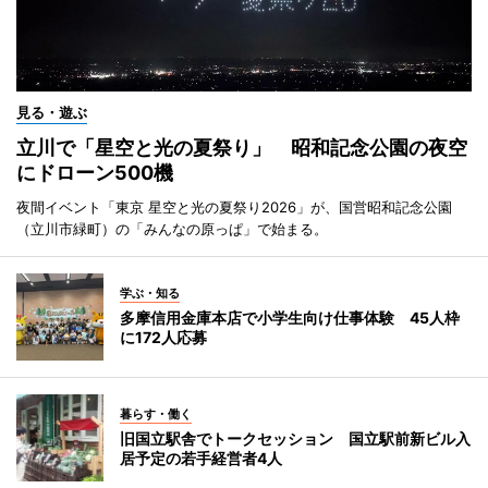
見る・遊ぶ
立川で「星空と光の夏祭り」 昭和記念公園の夜空
にドローン500機
夜間イベント「東京 星空と光の夏祭り2026」が、国営昭和記念公園
（立川市緑町）の「みんなの原っぱ」で始まる。
学ぶ・知る
多摩信用金庫本店で小学生向け仕事体験 45人枠
に172人応募
暮らす・働く
旧国立駅舎でトークセッション 国立駅前新ビル入
居予定の若手経営者4人