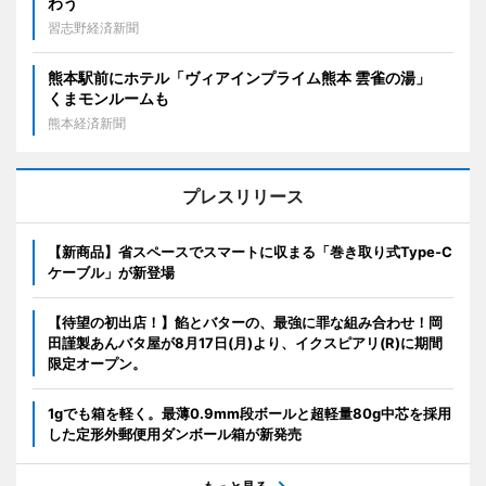
わう
習志野経済新聞
熊本駅前にホテル「ヴィアインプライム熊本 雲雀の湯」
くまモンルームも
熊本経済新聞
プレスリリース
【新商品】省スペースでスマートに収まる「巻き取り式Type-C
ケーブル」が新登場
【待望の初出店！】餡とバターの、最強に罪な組み合わせ！岡
田謹製あんバタ屋が8月17日(月)より、イクスピアリ(R)に期間
限定オープン。
1gでも箱を軽く。最薄0.9mm段ボールと超軽量80g中芯を採用
した定形外郵便用ダンボール箱が新発売