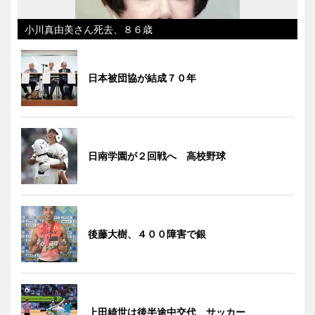
小川真由美さん死去、８６歳
日本被団協が結成７０年
日南学園が２回戦へ 高校野球
後藤大樹、４００障害で銀
上田綺世は後半途中交代 サッカー