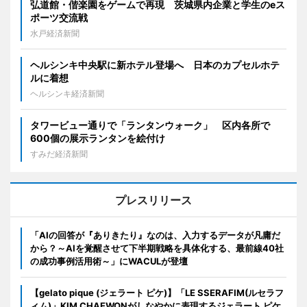
弘道館・偕楽園をゲームで再現 茨城県内企業と学生のeス
ポーツ交流戦
水戸経済新聞
ヘルシンキ中央駅に新ホテル登場へ 日本のカプセルホテ
ルに着想
ヘルシンキ経済新聞
タワービュー通りで「ランタンウォーク」 区内各所で
600個の展示ランタンを絵付け
すみだ経済新聞
プレスリリース
「AIの回答が『ありきたり』なのは、入力するデータが凡庸だ
から？～AIを覚醒させて下半期戦略を具体化する、最前線40社
の成功事例活用術～」にWACULが登壇
【gelato pique (ジェラート ピケ)】「LE SSERAFIM(ルセラフ
ィム)」KIM CHAEWONがしなやかに表現するジェラート ピケ