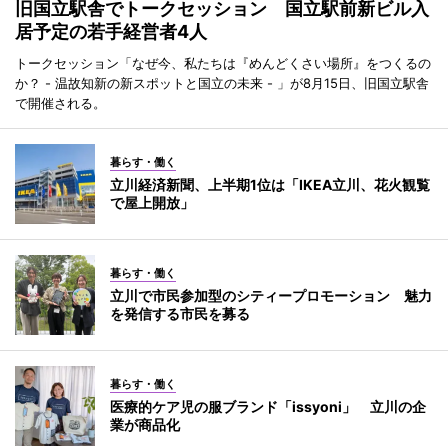
旧国立駅舎でトークセッション 国立駅前新ビル入
居予定の若手経営者4人
トークセッション「なぜ今、私たちは『めんどくさい場所』をつくるの
か？ - 温故知新の新スポットと国立の未来 - 」が8月15日、旧国立駅舎
で開催される。
暮らす・働く
立川経済新聞、上半期1位は「IKEA立川、花火観覧
で屋上開放」
暮らす・働く
立川で市民参加型のシティープロモーション 魅力
を発信する市民を募る
暮らす・働く
医療的ケア児の服ブランド「issyoni」 立川の企
業が商品化