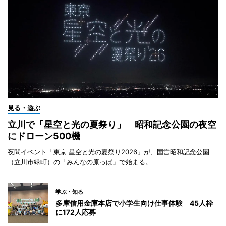
見る・遊ぶ
立川で「星空と光の夏祭り」 昭和記念公園の夜空
にドローン500機
夜間イベント「東京 星空と光の夏祭り2026」が、国営昭和記念公園
（立川市緑町）の「みんなの原っぱ」で始まる。
学ぶ・知る
多摩信用金庫本店で小学生向け仕事体験 45人枠
に172人応募