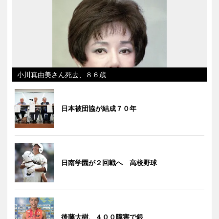
小川真由美さん死去、８６歳
日本被団協が結成７０年
日南学園が２回戦へ 高校野球
後藤大樹、４００障害で銀