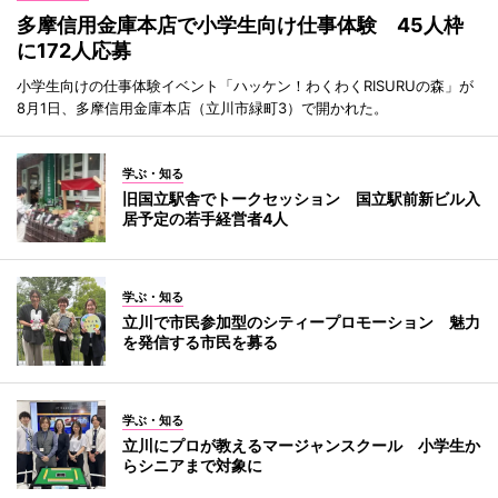
多摩信用金庫本店で小学生向け仕事体験 45人枠
に172人応募
小学生向けの仕事体験イベント「ハッケン！わくわくRISURUの森」が
8月1日、多摩信用金庫本店（立川市緑町3）で開かれた。
学ぶ・知る
旧国立駅舎でトークセッション 国立駅前新ビル入
居予定の若手経営者4人
学ぶ・知る
立川で市民参加型のシティープロモーション 魅力
を発信する市民を募る
学ぶ・知る
立川にプロが教えるマージャンスクール 小学生か
らシニアまで対象に