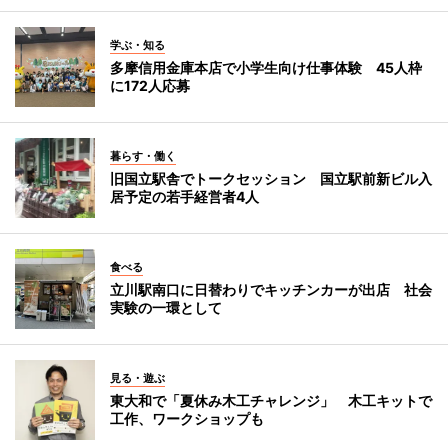
学ぶ・知る
多摩信用金庫本店で小学生向け仕事体験 45人枠
に172人応募
暮らす・働く
旧国立駅舎でトークセッション 国立駅前新ビル入
居予定の若手経営者4人
食べる
立川駅南口に日替わりでキッチンカーが出店 社会
実験の一環として
見る・遊ぶ
東大和で「夏休み木工チャレンジ」 木工キットで
工作、ワークショップも