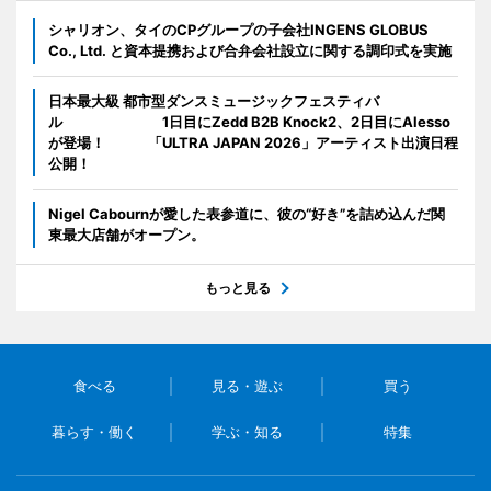
シャリオン、タイのCPグループの子会社INGENS GLOBUS
Co., Ltd. と資本提携および合弁会社設立に関する調印式を実施
日本最大級 都市型ダンスミュージックフェスティバ
ル 1日目にZedd B2B Knock2、2日目にAlesso
が登場！ 「ULTRA JAPAN 2026」アーティスト出演日程
公開！
Nigel Cabournが愛した表参道に、彼の“好き”を詰め込んだ関
東最大店舗がオープン。
もっと見る
食べる
見る・遊ぶ
買う
暮らす・働く
学ぶ・知る
特集