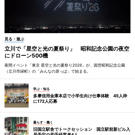
見る・遊ぶ
立川で「星空と光の夏祭り」 昭和記念公園の夜空
にドローン500機
夜間イベント「東京 星空と光の夏祭り2026」が、国営昭和記念公園
（立川市緑町）の「みんなの原っぱ」で始まる。
学ぶ・知る
多摩信用金庫本店で小学生向け仕事体験 45人枠
に172人応募
暮らす・働く
旧国立駅舎でトークセッション 国立駅前新ビル入
居予定の若手経営者4人