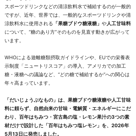
スポーツドリンクなどの清涼飲料水で補給するのが一般的
ですが、近年、世界では、一般的なスポーツドリンクや清
涼飲料水に使用される
「果糖ブドウ糖液糖」
や
人工甘味料
について、“糖のあり方”そのものを見直す動きが広がって
います。
WHOによる遊離糖類摂取ガイドラインや、EUでの栄養表
示制度「ニュートリスコア」の導入、アメリカでの加工
糖・液糖への議論など、“どの糖で補給するか”への関心は
年々高まっています。
「だいじょうぶなもの」は、果糖ブドウ糖液糖や人工甘味
料に頼らず、自然由来の甘味・電解質・エネルギーにこだ
わり、百年はちみつ・宮古島の塩・レモン果汁の3つの素
材だけで設計した「百年はちみつ塩レモン」を、2026年
5月13日に発売しました。