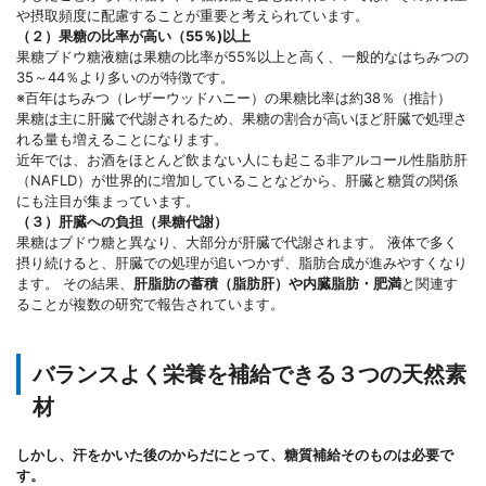
や摂取頻度に配慮することが重要と考えられています。
（２）果糖の比率が高い（55％)以上
果糖ブドウ糖液糖は果糖の比率が55%以上と高く、一般的なはちみつの
35～44％より多いのが特徴です。
※百年はちみつ（レザーウッドハニー）の果糖比率は約38％（推計）
果糖は主に肝臓で代謝されるため、果糖の割合が高いほど肝臓で処理さ
れる量も増えることになります。
近年では、お酒をほとんど飲まない人にも起こる非アルコール性脂肪肝
（NAFLD）が世界的に増加していることなどから、肝臓と糖質の関係
にも注目が集まっています。
（３）肝臓への負担（果糖代謝）
果糖はブドウ糖と異なり、大部分が肝臓で代謝されます。 液体で多く
摂り続けると、肝臓での処理が追いつかず、脂肪合成が進みやすくなり
ます。 その結果、
肝脂肪の蓄積（脂肪肝）や内臓脂肪・肥満
と関連す
ることが複数の研究で報告されています。
バランスよく栄養を補給できる３つの天然素
材
しかし、汗をかいた後のからだにとって、糖質補給そのものは必要で
す。