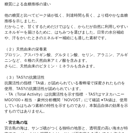
糖質による血糖推移の違い
他の糖質と比べてピーク値が低く、到達時間も長く、より穏やかな血糖
推移を示しました。
だからこそ、甘くするためだけではなく、からだが自然に利用しやすい
エネルギーを届けるために、はちみつを選びました。日常の水分補給
や、汗をかいたときのエネルギー補給にも適した素材です。
（２）天然由来の栄養素
プロリン、アスパラギン酸、グルタミン酸、セリン、アラニン、アルギ
ニンなど、６種の天然由来アミノ酸を含みます。
さらに、天然由来のビタミン・ミネラルも含みます。
（３）TA5?の抗菌活性
抗菌活性の指標「TA値」が認められている養蜂場で採蜜されたものを
使用、TA5?の抗菌活性が認められています。
・TA（Total Activity）は抗菌活性を示す指標 ・TA5?はマヌカハニー
MGO100＋相当 ・豪州分析機関「NOVOST」にて確認 ※TA値は、使用
しているはちみつ素材の特性を示すものであり、本製品自体の効果を示
すものではありません。
・宮古島の塩
宮古島の海は、サンゴ礁がつくる独特の地形と、透明度の高い海水が特