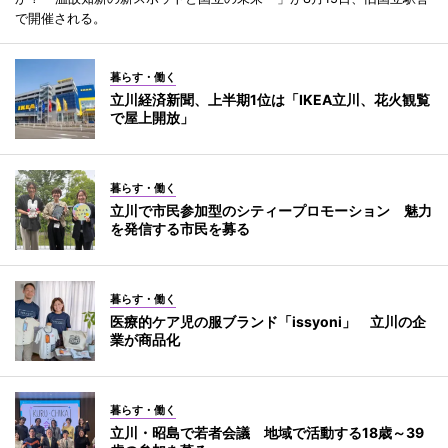
で開催される。
暮らす・働く
立川経済新聞、上半期1位は「IKEA立川、花火観覧
で屋上開放」
暮らす・働く
立川で市民参加型のシティープロモーション 魅力
を発信する市民を募る
暮らす・働く
医療的ケア児の服ブランド「issyoni」 立川の企
業が商品化
暮らす・働く
立川・昭島で若者会議 地域で活動する18歳～39