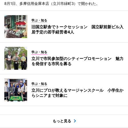
8月1日、多摩信用金庫本店（立川市緑町3）で開かれた。
学ぶ・知る
旧国立駅舎でトークセッション 国立駅前新ビル入
居予定の若手経営者4人
学ぶ・知る
立川で市民参加型のシティープロモーション 魅力
を発信する市民を募る
学ぶ・知る
立川にプロが教えるマージャンスクール 小学生か
らシニアまで対象に
もっと見る