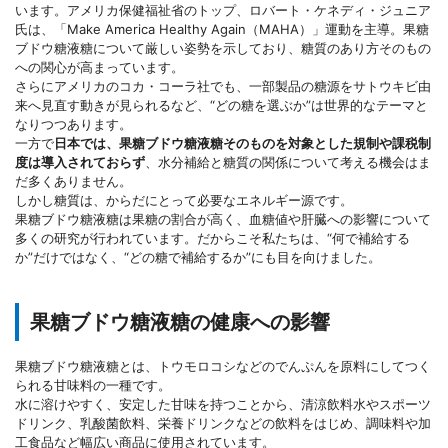
います。アメリカ保健福祉省のトップ、ロバート・ケネディ・ジュニア
氏は、「Make America Healthy Again（MAHA）」運動を主導。果糖
ブドウ糖液糖について厳しい姿勢を示しており、糖質のあり方そのもの
への関心が高まっています。
さらにアメリカのコカ・コーラ社でも、一部製品の糖源をサトウキビ由
来へ見直す動きが見られるなど、“どの糖を選ぶか”は世界的なテーマと
なりつつあります。
一方で
日本では、果糖ブドウ糖液糖そのものを対象とした規制や課税制
度は導入されておらず
、水分補給と糖質の関係について考える機会はま
だ多くありません。
しかし糖質は、からだにとって必要なエネルギー源です。
果糖ブドウ糖液糖は果糖の割合が高く、血糖値や肝臓への影響について
多くの研究が行われています。だからこそ私たちは、“何で補給する
か”だけではなく、“どの糖で補給するか”にも目を向けました。
果糖ブドウ糖液糖の健康への影響
果糖ブドウ糖液糖とは、トウモロコシなどのでんぷんを原料にしてつく
られる甘味料の一種です。
水に溶けやすく、安定した甘味を持つことから、清涼飲料水やスポーツ
ドリンク、乳酸菌飲料、栄養ドリンクなどの飲料をはじめ、調味料や加
工食品など幅広い商品に使用されています。