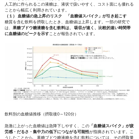
人工的に作られるこの液糖は、液状で扱いやすく、コスト面にも優れる
ことから幅広く利用されています。
（１） 血糖値の急上昇のリスク 「血糖値スパイク」が引き起こす
糖質を含む飲料を摂取したとき、血糖値は上昇します。一部の研究で
は、
果糖ブドウ糖液糖を含む飲料は、 吸収が速く、比較的速い時間帯
に血糖値のピークを示す
ことが報告されています。
飲料別の血糖値推移（摂取後0～120分）
急激に上がった血糖値は急降下しやすく、この
「血糖値スパイク」が疲
労感・だるさ・集中力の低下につながる可能性
が指摘されています。こ
うしたことから、果糖ブドウ糖液糖を含む飲料については、その摂取量