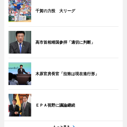
千賀の力投 大リーグ
高市首相靖国参拝「適切に判断」
木原官房長官「拉致は現在進行形」
ＥＰＡ視野に議論継続
もっと見る