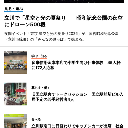
見る・遊ぶ
立川で「星空と光の夏祭り」 昭和記念公園の夜空
にドローン500機
夜間イベント「東京 星空と光の夏祭り2026」が、国営昭和記念公園
（立川市緑町）の「みんなの原っぱ」で始まる。
学ぶ・知る
多摩信用金庫本店で小学生向け仕事体験 45人枠
に172人応募
暮らす・働く
旧国立駅舎でトークセッション 国立駅前新ビル入
居予定の若手経営者4人
食べる
立川駅南口に日替わりでキッチンカーが出店 社会