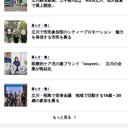
立川経済新聞、上半期1位は「IKEA立川、花火観覧
で屋上開放」
暮らす・働く
立川で市民参加型のシティープロモーション 魅力
を発信する市民を募る
暮らす・働く
医療的ケア児の服ブランド「issyoni」 立川の企
業が商品化
暮らす・働く
立川・昭島で若者会議 地域で活動する18歳～39
歳の参加を募る
もっと見る