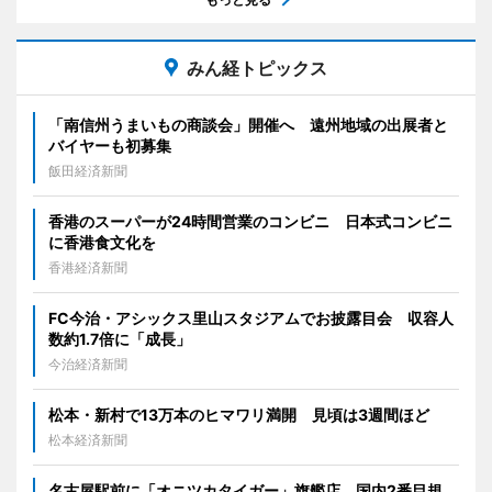
みん経トピックス
「南信州うまいもの商談会」開催へ 遠州地域の出展者と
バイヤーも初募集
飯田経済新聞
香港のスーパーが24時間営業のコンビニ 日本式コンビニ
に香港食文化を
香港経済新聞
FC今治・アシックス里山スタジアムでお披露目会 収容人
数約1.7倍に「成長」
今治経済新聞
松本・新村で13万本のヒマワリ満開 見頃は3週間ほど
松本経済新聞
名古屋駅前に「オニツカタイガー」旗艦店 国内2番目規