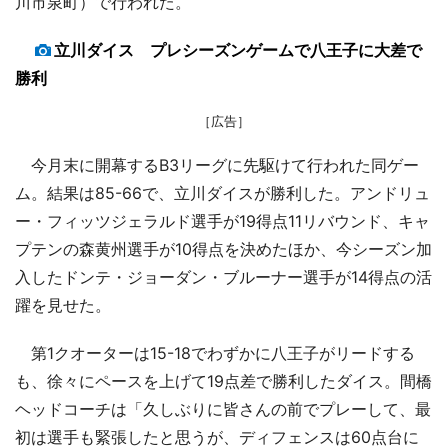
川市泉町）で行われた。
立川ダイス プレシーズンゲームで八王子に大差で
勝利
［広告］
今月末に開幕するB3リーグに先駆けて行われた同ゲー
ム。結果は85-66で、立川ダイスが勝利した。アンドリュ
ー・フィッツジェラルド選手が19得点11リバウンド、キャ
プテンの森黄州選手が10得点を決めたほか、今シーズン加
入したドンテ・ジョーダン・ブルーナー選手が14得点の活
躍を見せた。
第1クオーターは15-18でわずかに八王子がリードする
も、徐々にペースを上げて19点差で勝利したダイス。間橋
ヘッドコーチは「久しぶりに皆さんの前でプレーして、最
初は選手も緊張したと思うが、ディフェンスは60点台に