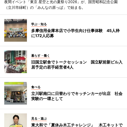
夜間イベント「東京 星空と光の夏祭り2026」が、国営昭和記念公園
（立川市緑町）の「みんなの原っぱ」で始まる。
学ぶ・知る
多摩信用金庫本店で小学生向け仕事体験 45人枠
に172人応募
暮らす・働く
旧国立駅舎でトークセッション 国立駅前新ビル入
居予定の若手経営者4人
食べる
立川駅南口に日替わりでキッチンカーが出店 社会
実験の一環として
見る・遊ぶ
東大和で「夏休み木工チャレンジ」 木工キットで