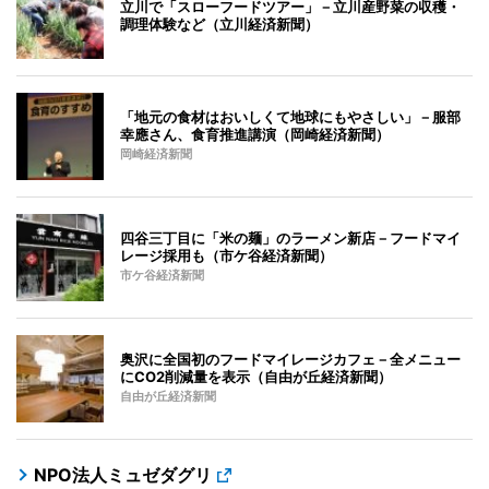
立川で「スローフードツアー」－立川産野菜の収穫・
調理体験など（立川経済新聞）
「地元の食材はおいしくて地球にもやさしい」－服部
幸應さん、食育推進講演（岡崎経済新聞）
岡崎経済新聞
四谷三丁目に「米の麺」のラーメン新店－フードマイ
レージ採用も（市ケ谷経済新聞）
市ケ谷経済新聞
奥沢に全国初のフードマイレージカフェ－全メニュー
にCO2削減量を表示（自由が丘経済新聞）
自由が丘経済新聞
NPO法人ミュゼダグリ