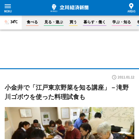
34°C
食べる
見る・遊ぶ
買う
暮らす・働く
学ぶ・知る
2011.01.12
小金井で「江戸東京野菜を知る講座」－滝野
川ゴボウを使った料理試食も