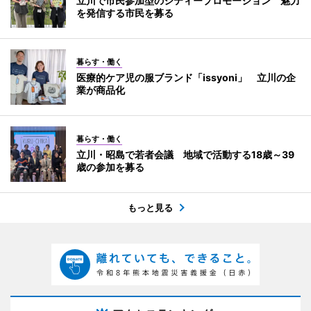
立川で市民参加型のシティープロモーション 魅力
を発信する市民を募る
暮らす・働く
医療的ケア児の服ブランド「issyoni」 立川の企
業が商品化
暮らす・働く
立川・昭島で若者会議 地域で活動する18歳～39
歳の参加を募る
もっと見る