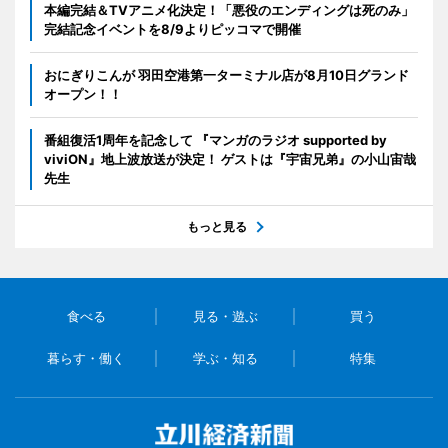
本編完結＆TVアニメ化決定！「悪役のエンディングは死のみ」
完結記念イベントを8/9よりピッコマで開催
おにぎりこんが 羽田空港第一ターミナル店が8月10日グランド
オープン！！
番組復活1周年を記念して 『マンガのラジオ supported by
viviON』地上波放送が決定！ ゲストは『宇宙兄弟』の小山宙哉
先生
もっと見る
食べる
見る・遊ぶ
買う
暮らす・働く
学ぶ・知る
特集