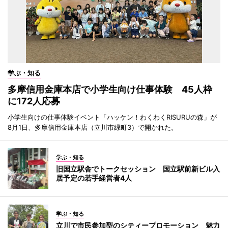
学ぶ・知る
多摩信用金庫本店で小学生向け仕事体験 45人枠
に172人応募
小学生向けの仕事体験イベント「ハッケン！わくわくRISURUの森」が
8月1日、多摩信用金庫本店（立川市緑町3）で開かれた。
学ぶ・知る
旧国立駅舎でトークセッション 国立駅前新ビル入
居予定の若手経営者4人
学ぶ・知る
立川で市民参加型のシティープロモーション 魅力