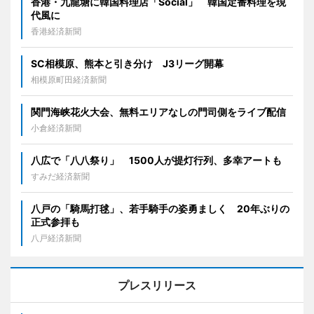
香港・九龍塘に韓国料理店「Social」 韓国定番料理を現
代風に
香港経済新聞
SC相模原、熊本と引き分け J3リーグ開幕
相模原町田経済新聞
関門海峡花火大会、無料エリアなしの門司側をライブ配信
小倉経済新聞
八広で「八八祭り」 1500人が提灯行列、多幸アートも
すみだ経済新聞
八戸の「騎馬打毬」、若手騎手の姿勇ましく 20年ぶりの
正式参拝も
八戸経済新聞
プレスリリース