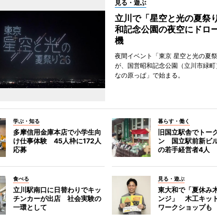
見る・遊ぶ
立川で「星空と光の夏祭
和記念公園の夜空にドロー
機
夜間イベント「東京 星空と光の夏祭り
が、国営昭和記念公園（立川市緑町
なの原っぱ」で始まる。
学ぶ・知る
暮らす・働く
多摩信用金庫本店で小学生向
旧国立駅舎でトー
け仕事体験 45人枠に172人
ン 国立駅前新ビ
応募
の若手経営者4人
食べる
見る・遊ぶ
立川駅南口に日替わりでキッ
東大和で「夏休み
チンカーが出店 社会実験の
ンジ」 木工キッ
一環として
ワークショップも