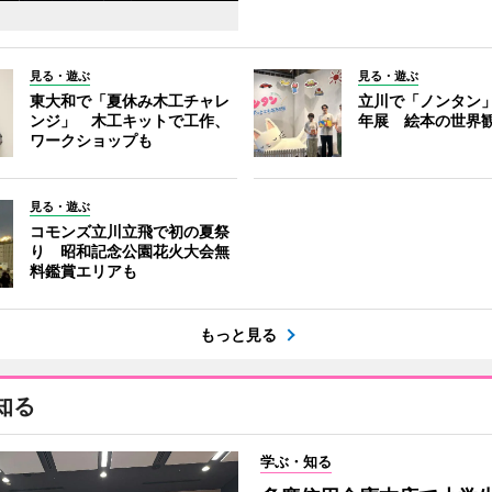
見る・遊ぶ
見る・遊ぶ
東大和で「夏休み木工チャレ
立川で「ノンタン」
ンジ」 木工キットで工作、
年展 絵本の世界
ワークショップも
見る・遊ぶ
コモンズ立川立飛で初の夏祭
り 昭和記念公園花火大会無
料鑑賞エリアも
もっと見る
知る
学ぶ・知る