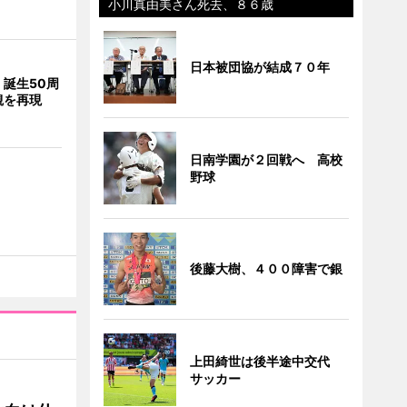
小川真由美さん死去、８６歳
日本被団協が結成７０年
誕生50周
観を再現
日南学園が２回戦へ 高校
野球
後藤大樹、４００障害で銀
上田綺世は後半途中交代
サッカー