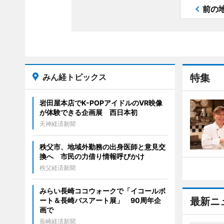
前の
みん経トピックス
特集
岩田屋本店でK-POPアイドルのVR映像
が体験できる企画展 西日本初
天神経済新聞
秩父市、地域外勤務の出身医師と意見交
換へ 市民の力借り情報呼びかけ
秩父経済新聞
みらい長崎ココウォークで「イコールボ
最新ニ
ート＆長崎バスアート展」 90周年企
画で
長崎経済新聞