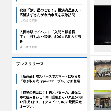
映画「汝、星のごとく」横浜流星さん・
広瀬すずさんが今治市長を表敬訪問
今治経済新聞
入間市駅でイベント「入間市駅前横
丁」 打ち水や音楽、SDGsで夏の夕涼
み
狭山経済新聞
プレスリリース
【新商品】省スペースでスマートに収まる
「巻き取り式Type-Cケーブル」が新登場
【待望の初出店！】餡とバターの、最強に
罪な組み合わせ！岡田謹製あんバタ屋が8月
17日(月)より、イクスピアリ(R)に期間限定
オープン。