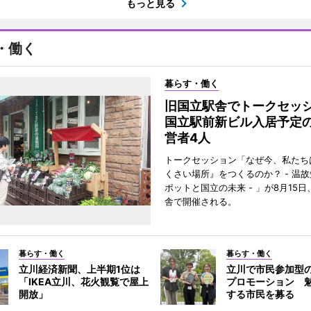
もっと見る
・働く
暮らす・働く
旧国立駅舎でトークセ
国立駅前新ビル入居予定
営者4人
トークセッション「なぜ今、私たち
くさい場所』をつくるのか？ - 温
ポットと国立の未来 - 」が8月15
舎で開催される。
暮らす・働く
暮らす・働く
立川経済新聞、上半期1位は
立川で市民参加型
「IKEA立川、花火観覧で屋上
プロモーション 
開放」
する市民を募る