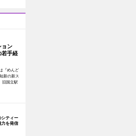
ッション
の若手経
は『めんど
故知新の新ス
日、旧国立駅
のシティー
魅力を発信