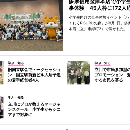
多摩信用金庫本店で小学
事体験 45人枠に172人
小学生向けの仕事体験イベント「ハ
くわくRISURUの森」が8月1日、
本店（立川市緑町3）で開かれた。
学ぶ・知る
学ぶ・知る
旧国立駅舎でトークセッショ
立川で市民参加型
ン 国立駅前新ビル入居予定
プロモーション 
の若手経営者4人
する市民を募る
学ぶ・知る
立川にプロが教えるマージャ
ンスクール 小学生からシニ
アまで対象に