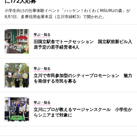
に172人応募
小学生向けの仕事体験イベント「ハッケン！わくわくRISURUの森」が
8月1日、多摩信用金庫本店（立川市緑町3）で開かれた。
学ぶ・知る
旧国立駅舎でトークセッション 国立駅前新ビル入
居予定の若手経営者4人
学ぶ・知る
立川で市民参加型のシティープロモーション 魅力
を発信する市民を募る
学ぶ・知る
立川にプロが教えるマージャンスクール 小学生か
らシニアまで対象に