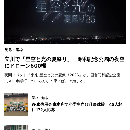
見る・遊ぶ
立川で「星空と光の夏祭り」 昭和記念公園の夜空
にドローン500機
夜間イベント「東京 星空と光の夏祭り2026」が、国営昭和記念公園
（立川市緑町）の「みんなの原っぱ」で始まる。
学ぶ・知る
多摩信用金庫本店で小学生向け仕事体験 45人枠
に172人応募