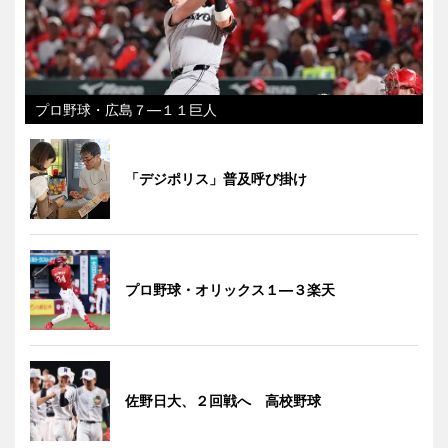
プロ野球・広島７―１１巨人
「デジポリス」普及呼び掛け
プロ野球・オリックス１―３楽天
佐野日大、２回戦へ 高校野球