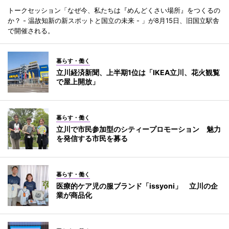
トークセッション「なぜ今、私たちは『めんどくさい場所』をつくるの
か？ - 温故知新の新スポットと国立の未来 - 」が8月15日、旧国立駅舎
で開催される。
暮らす・働く
立川経済新聞、上半期1位は「IKEA立川、花火観覧
で屋上開放」
暮らす・働く
立川で市民参加型のシティープロモーション 魅力
を発信する市民を募る
暮らす・働く
医療的ケア児の服ブランド「issyoni」 立川の企
業が商品化