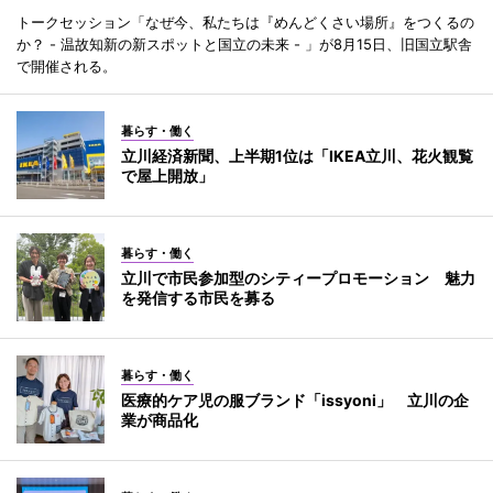
トークセッション「なぜ今、私たちは『めんどくさい場所』をつくるの
か？ - 温故知新の新スポットと国立の未来 - 」が8月15日、旧国立駅舎
で開催される。
暮らす・働く
立川経済新聞、上半期1位は「IKEA立川、花火観覧
で屋上開放」
暮らす・働く
立川で市民参加型のシティープロモーション 魅力
を発信する市民を募る
暮らす・働く
医療的ケア児の服ブランド「issyoni」 立川の企
業が商品化