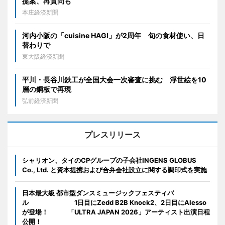
提案、再質問も
本庄経済新聞
河内小阪の「cuisine HAGI」が2周年 旬の食材使い、日
替わりで
東大阪経済新聞
平川・長谷川鉄工が全国大会一次審査に挑む 浮世絵を10
層の鋼板で再現
弘前経済新聞
プレスリリース
シャリオン、タイのCPグループの子会社INGENS GLOBUS
Co., Ltd. と資本提携および合弁会社設立に関する調印式を実施
日本最大級 都市型ダンスミュージックフェスティバ
ル 1日目にZedd B2B Knock2、2日目にAlesso
が登場！ 「ULTRA JAPAN 2026」アーティスト出演日程
公開！