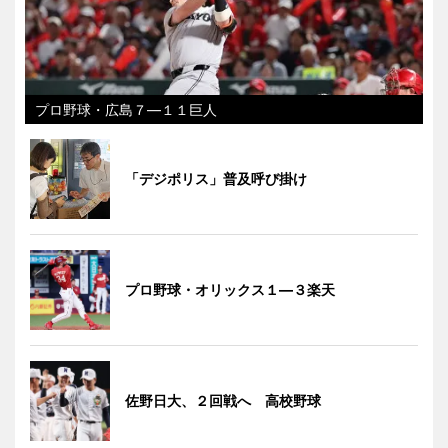
プロ野球・広島７―１１巨人
「デジポリス」普及呼び掛け
プロ野球・オリックス１―３楽天
佐野日大、２回戦へ 高校野球