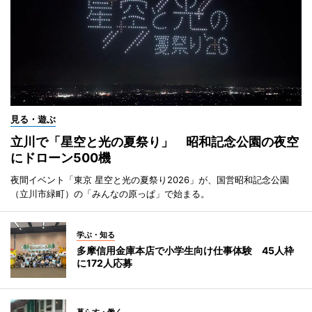
見る・遊ぶ
立川で「星空と光の夏祭り」 昭和記念公園の夜空
にドローン500機
夜間イベント「東京 星空と光の夏祭り2026」が、国営昭和記念公園
（立川市緑町）の「みんなの原っぱ」で始まる。
学ぶ・知る
多摩信用金庫本店で小学生向け仕事体験 45人枠
に172人応募