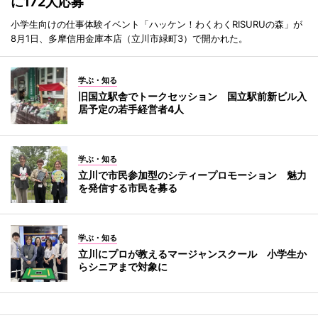
に172人応募
小学生向けの仕事体験イベント「ハッケン！わくわくRISURUの森」が
8月1日、多摩信用金庫本店（立川市緑町3）で開かれた。
学ぶ・知る
旧国立駅舎でトークセッション 国立駅前新ビル入
居予定の若手経営者4人
学ぶ・知る
立川で市民参加型のシティープロモーション 魅力
を発信する市民を募る
学ぶ・知る
立川にプロが教えるマージャンスクール 小学生か
らシニアまで対象に