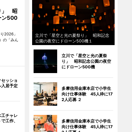
り」 昭
ン500
2026」
立川で「星空と光の夏祭り」 昭和記念
）の「みん
公園の夜空にドローン500機１
立川で「星空と光の夏祭
り」 昭和記念公園の夜空
にドローン500機
クセッショ
ル入居予定
多摩信用金庫本店で小学生
向け仕事体験 45人枠に17
2人応募 ２
木工チャレ
トで工作、
多摩信用金庫本店で小学生
向け仕事体験 45人枠に17