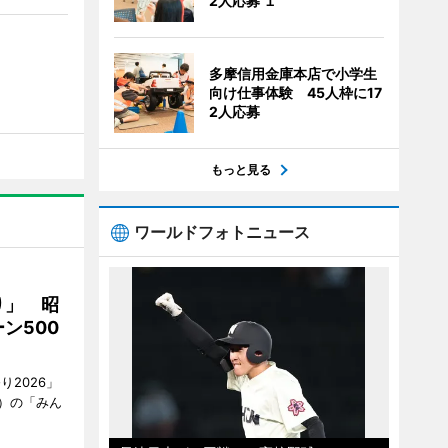
2人応募 １
多摩信用金庫本店で小学生
向け仕事体験 45人枠に17
2人応募
もっと見る
ワールドフォトニュース
り」 昭
ン500
2026」
）の「みん