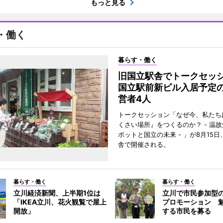
もっと見る
・働く
暮らす・働く
旧国立駅舎でトークセ
国立駅前新ビル入居予定
営者4人
トークセッション「なぜ今、私たち
くさい場所』をつくるのか？ - 温
ポットと国立の未来 - 」が8月15
舎で開催される。
暮らす・働く
暮らす・働く
立川経済新聞、上半期1位は
立川で市民参加型
「IKEA立川、花火観覧で屋上
プロモーション 
開放」
する市民を募る