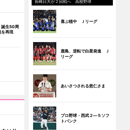
長崎日大が２回戦へ 高校野球
喜ぶ植中 Ｊリーグ
誕生50周
観を再現
鹿島、逆転で白星発進 Ｊ
リーグ
あいさつされる悠仁さま
プロ野球・西武２―５ソフ
トバンク