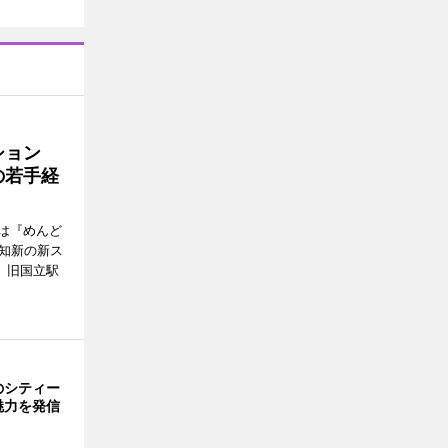
ッション
の若手経
は『めんど
故知新の新ス
日、旧国立駅
のシティー
魅力を発信