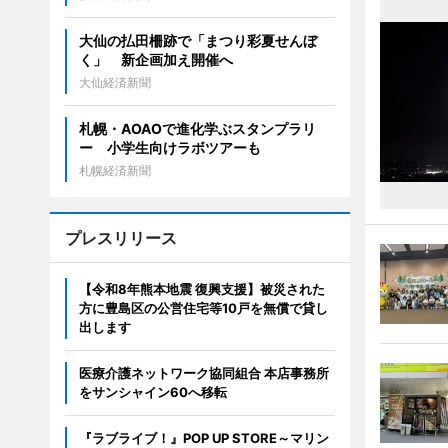
大仙の払田柵跡で「まつり彩夏せんぼ
く」 新企画加え開催へ
大仙経済新聞
札幌・AOAOで進化学ぶスタンプラリ
ー 小学生向けラボツアーも
札幌経済新聞
プレスリリース
【令和8年熊本地震 復興支援】被災された
方に豊島区の公営住宅等10戸を無償で貸し
出します
医療介護ネットワーク協同組合 本店事務所
をサンシャイン60へ移転
『ラブライブ！』POP UP STORE～マリン