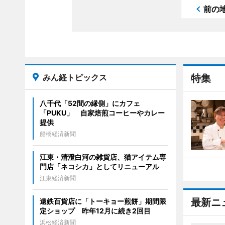
前の
みん経トピックス
特集
八千代「52間の縁側」にカフェ
「PUKU」 自家焙煎コーヒーやカレー
提供
船橋経済新聞
江東・清澄白河の雑貨店、猫アイテム専
門店「ネコシカ」としてリニューアル
江東経済新聞
最新ニ
遠鉄百貨店に「トーキョー煎餅」期間限
定ショップ 昨年12月に続き2回目
浜松経済新聞