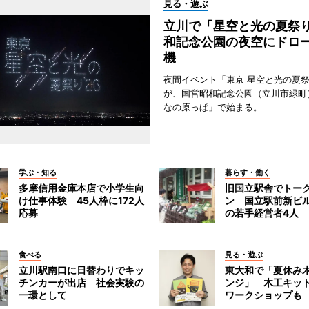
見る・遊ぶ
立川で「星空と光の夏祭
和記念公園の夜空にドロー
機
夜間イベント「東京 星空と光の夏祭り
が、国営昭和記念公園（立川市緑町
なの原っぱ」で始まる。
学ぶ・知る
暮らす・働く
多摩信用金庫本店で小学生向
旧国立駅舎でトー
け仕事体験 45人枠に172人
ン 国立駅前新ビ
応募
の若手経営者4人
食べる
見る・遊ぶ
立川駅南口に日替わりでキッ
東大和で「夏休み
チンカーが出店 社会実験の
ンジ」 木工キッ
一環として
ワークショップも