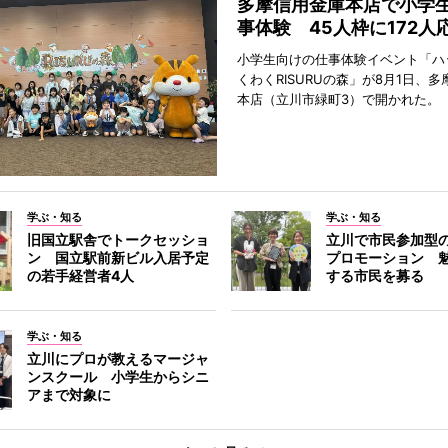
多摩信用金庫本店で小学
事体験 45人枠に172人
小学生向けの仕事体験イベント「ハ
くわくRISURUの森」が8月1日、
本店（立川市緑町3）で開かれた。
学ぶ・知る
学ぶ・知る
旧国立駅舎でトークセッショ
立川で市民参加型
ン 国立駅前新ビル入居予定
プロモーション 
の若手経営者4人
する市民を募る
学ぶ・知る
立川にプロが教えるマージャ
ンスクール 小学生からシニ
アまで対象に