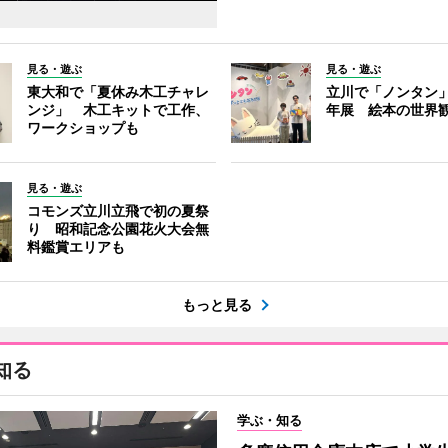
見る・遊ぶ
見る・遊ぶ
東大和で「夏休み木工チャレ
立川で「ノンタン」
ンジ」 木工キットで工作、
年展 絵本の世界
ワークショップも
見る・遊ぶ
コモンズ立川立飛で初の夏祭
り 昭和記念公園花火大会無
料鑑賞エリアも
もっと見る
知る
学ぶ・知る