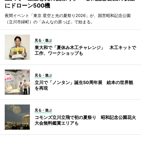
にドローン500機
夜間イベント「東京 星空と光の夏祭り2026」が、国営昭和記念公園
（立川市緑町）の「みんなの原っぱ」で始まる。
見る・遊ぶ
東大和で「夏休み木工チャレンジ」 木工キットで
工作、ワークショップも
見る・遊ぶ
立川で「ノンタン」誕生50周年展 絵本の世界観
を再現
見る・遊ぶ
コモンズ立川立飛で初の夏祭り 昭和記念公園花火
大会無料鑑賞エリアも