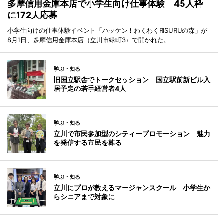
多摩信用金庫本店で小学生向け仕事体験 45人枠
に172人応募
小学生向けの仕事体験イベント「ハッケン！わくわくRISURUの森」が
8月1日、多摩信用金庫本店（立川市緑町3）で開かれた。
学ぶ・知る
旧国立駅舎でトークセッション 国立駅前新ビル入
居予定の若手経営者4人
学ぶ・知る
立川で市民参加型のシティープロモーション 魅力
を発信する市民を募る
学ぶ・知る
立川にプロが教えるマージャンスクール 小学生か
らシニアまで対象に