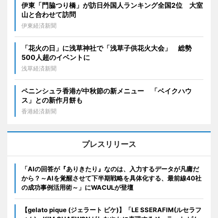
伊東「門脇つり橋」が訪日外国人ランキング全国2位 大室
山と合わせて訪問
伊東経済新聞
「花火の日」に浅草神社で「浅草子供花火大会」 総勢
500人超のイベントに
浅草経済新聞
ペニンシュラ香港が中秋節の新メニュー 「ベイクハウ
ス」との新作月餅も
香港経済新聞
プレスリリース
「AIの回答が『ありきたり』なのは、入力するデータが凡庸だ
から？～AIを覚醒させて下半期戦略を具体化する、最前線40社
の成功事例活用術～」にWACULが登壇
【gelato pique (ジェラート ピケ)】「LE SSERAFIM(ルセラフ