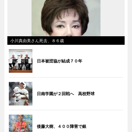
小川真由美さん死去、８６歳
日本被団協が結成７０年
日南学園が２回戦へ 高校野球
後藤大樹、４００障害で銀