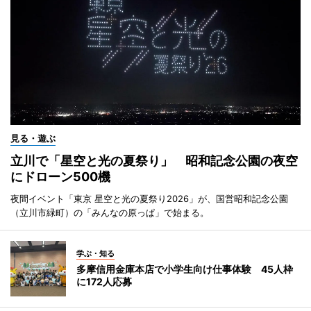
見る・遊ぶ
立川で「星空と光の夏祭り」 昭和記念公園の夜空
にドローン500機
夜間イベント「東京 星空と光の夏祭り2026」が、国営昭和記念公園
（立川市緑町）の「みんなの原っぱ」で始まる。
学ぶ・知る
多摩信用金庫本店で小学生向け仕事体験 45人枠
に172人応募