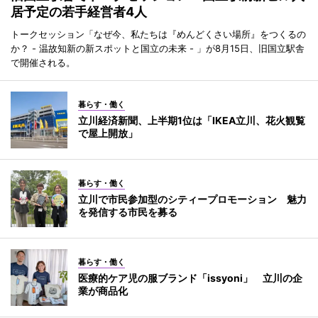
居予定の若手経営者4人
トークセッション「なぜ今、私たちは『めんどくさい場所』をつくるの
か？ - 温故知新の新スポットと国立の未来 - 」が8月15日、旧国立駅舎
で開催される。
暮らす・働く
立川経済新聞、上半期1位は「IKEA立川、花火観覧
で屋上開放」
暮らす・働く
立川で市民参加型のシティープロモーション 魅力
を発信する市民を募る
暮らす・働く
医療的ケア児の服ブランド「issyoni」 立川の企
業が商品化