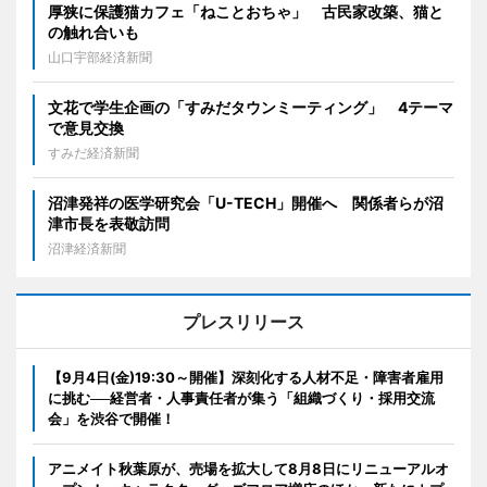
厚狭に保護猫カフェ「ねことおちゃ」 古民家改築、猫と
の触れ合いも
山口宇部経済新聞
文花で学生企画の「すみだタウンミーティング」 4テーマ
で意見交換
すみだ経済新聞
沼津発祥の医学研究会「U-TECH」開催へ 関係者らが沼
津市長を表敬訪問
沼津経済新聞
プレスリリース
【9月4日(金)19:30～開催】深刻化する人材不足・障害者雇用
に挑む──経営者・人事責任者が集う「組織づくり・採用交流
会」を渋谷で開催！
アニメイト秋葉原が、売場を拡大して8月8日にリニューアルオ