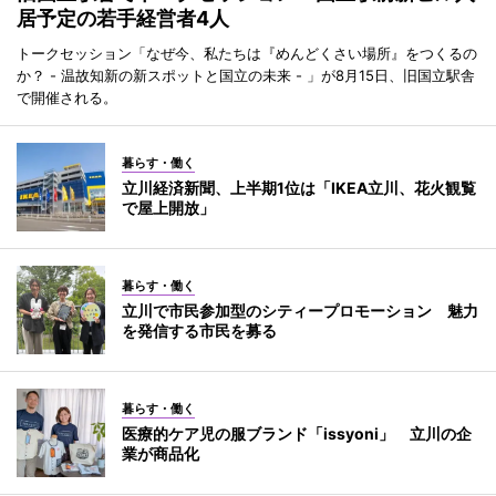
居予定の若手経営者4人
トークセッション「なぜ今、私たちは『めんどくさい場所』をつくるの
か？ - 温故知新の新スポットと国立の未来 - 」が8月15日、旧国立駅舎
で開催される。
暮らす・働く
立川経済新聞、上半期1位は「IKEA立川、花火観覧
で屋上開放」
暮らす・働く
立川で市民参加型のシティープロモーション 魅力
を発信する市民を募る
暮らす・働く
医療的ケア児の服ブランド「issyoni」 立川の企
業が商品化