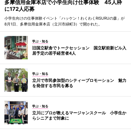
多摩信用金庫本店で小学生向け仕事体験 45人枠
に172人応募
小学生向けの仕事体験イベント「ハッケン！わくわくRISURUの森」が
8月1日、多摩信用金庫本店（立川市緑町3）で開かれた。
学ぶ・知る
旧国立駅舎でトークセッション 国立駅前新ビル入
居予定の若手経営者4人
学ぶ・知る
立川で市民参加型のシティープロモーション 魅力
を発信する市民を募る
学ぶ・知る
立川にプロが教えるマージャンスクール 小学生か
らシニアまで対象に