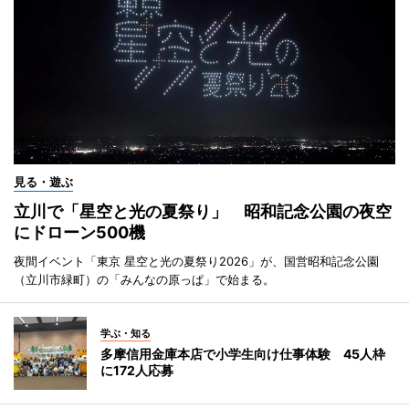
見る・遊ぶ
立川で「星空と光の夏祭り」 昭和記念公園の夜空
にドローン500機
夜間イベント「東京 星空と光の夏祭り2026」が、国営昭和記念公園
（立川市緑町）の「みんなの原っぱ」で始まる。
学ぶ・知る
多摩信用金庫本店で小学生向け仕事体験 45人枠
に172人応募