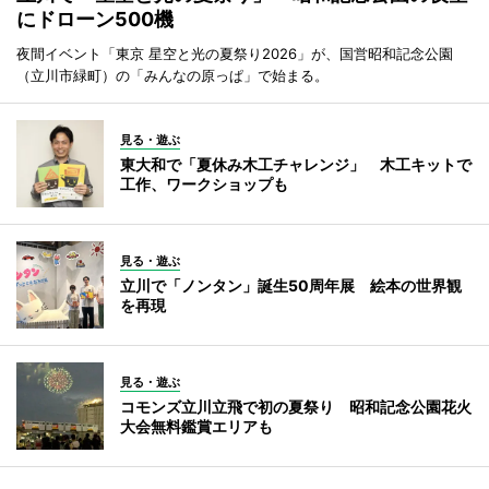
にドローン500機
夜間イベント「東京 星空と光の夏祭り2026」が、国営昭和記念公園
（立川市緑町）の「みんなの原っぱ」で始まる。
見る・遊ぶ
東大和で「夏休み木工チャレンジ」 木工キットで
工作、ワークショップも
見る・遊ぶ
立川で「ノンタン」誕生50周年展 絵本の世界観
を再現
見る・遊ぶ
コモンズ立川立飛で初の夏祭り 昭和記念公園花火
大会無料鑑賞エリアも