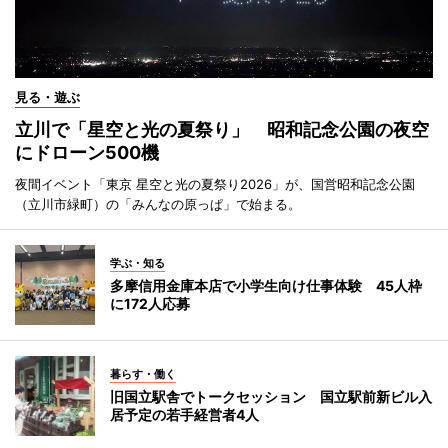
見る・遊ぶ
立川で「星空と光の夏祭り」 昭和記念公園の夜空
にドローン500機
夜間イベント「東京 星空と光の夏祭り2026」が、国営昭和記念公園
（立川市緑町）の「みんなの原っぱ」で始まる。
学ぶ・知る
多摩信用金庫本店で小学生向け仕事体験 45人枠
に172人応募
暮らす・働く
旧国立駅舎でトークセッション 国立駅前新ビル入
居予定の若手経営者4人