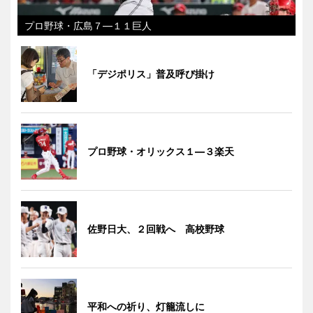
プロ野球・広島７―１１巨人
「デジポリス」普及呼び掛け
プロ野球・オリックス１―３楽天
佐野日大、２回戦へ 高校野球
平和への祈り、灯籠流しに