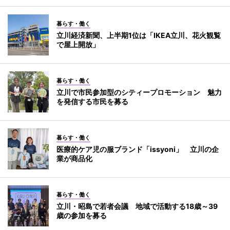
暮らす・働く
立川経済新聞、上半期1位は「IKEA立川、花火観覧
で屋上開放」
暮らす・働く
立川で市民参加型のシティープロモーション 魅力
を発信する市民を募る
暮らす・働く
医療的ケア児の服ブランド「issyoni」 立川の企
業が商品化
暮らす・働く
立川・昭島で若者会議 地域で活動する18歳～39
歳の参加を募る