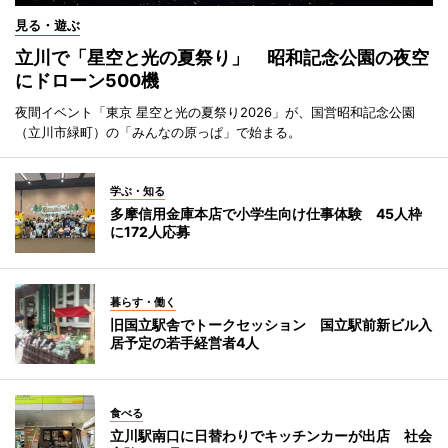
見る・遊ぶ
立川で「星空と光の夏祭り」 昭和記念公園の夜空
にドローン500機
夜間イベント「東京 星空と光の夏祭り2026」が、国営昭和記念公園
（立川市緑町）の「みんなの原っぱ」で始まる。
学ぶ・知る
多摩信用金庫本店で小学生向け仕事体験 45人枠
に172人応募
暮らす・働く
旧国立駅舎でトークセッション 国立駅前新ビル入
居予定の若手経営者4人
食べる
立川駅南口に日替わりでキッチンカーが出店 社会