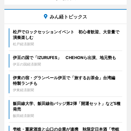
みん経トピックス
松戸でロックセッションイベント 初心者歓迎、大音量で
演奏楽しむ
松戸経済新聞
伊豆の国で「IZURUFES」 CHEHONら出演、地元勢も
伊豆の国経済新聞
伊東の宿・グランベール伊豆で「旅するお茶会」台湾編
特製ランチも
伊東経済新聞
飯田線大学、飯田線缶バッジ第2弾「開運セット」など5種
発売
飯田経済新聞
壱岐・重家酒造と山口の企業が連携 秋限定日本酒「壱岐