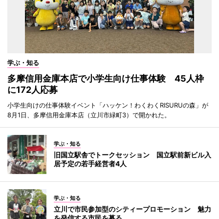
学ぶ・知る
多摩信用金庫本店で小学生向け仕事体験 45人枠
に172人応募
小学生向けの仕事体験イベント「ハッケン！わくわくRISURUの森」が
8月1日、多摩信用金庫本店（立川市緑町3）で開かれた。
学ぶ・知る
旧国立駅舎でトークセッション 国立駅前新ビル入
居予定の若手経営者4人
学ぶ・知る
立川で市民参加型のシティープロモーション 魅力
を発信する市民を募る