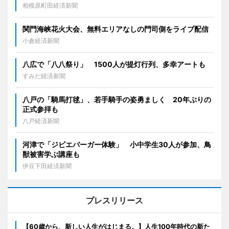
相模原町田経済新聞
関門海峡花火大会、無料エリアなしの門司側をライブ配信
小倉経済新聞
八広で「八八祭り」 1500人が提灯行列、多幸アートも
すみだ経済新聞
八戸の「騎馬打毬」、若手騎手の姿勇ましく 20年ぶりの
正式参拝も
八戸経済新聞
河津で「ジビエバーガー体験」 小中学生30人が参加、鳥
獣被害学ぶ講座も
伊豆下田経済新聞
プレスリリース
【60歳から、新しい人生がはじまる。】人生100年時代の新た