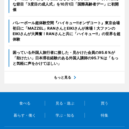
な節目「3度目の成人式」を10月1日「国際高齢者デー」に初開
催
バレーボール超体験空間『ハイキュー!!オンザコート』東京会場
初日に「MAZZEL」RANさんとEIKIさんが来場！大ファンの
EIKIさんが大興奮！RANさんと共に「ハイキュー!!」の世界を超
体験
困っている外国人旅行者に接した・見かけた会員の95.6％が
「助けたい」日本滞在経験のある外国人講師の95.7％は「もっ
と気軽に声をかけてほしい」
もっと見る
食べる
見る・遊ぶ
買う
暮らす・働く
学ぶ・知る
特集