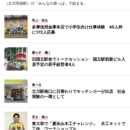
（立川市緑町）の「みんなの原っぱ」で始まる。
学ぶ・知る
多摩信用金庫本店で小学生向け仕事体験 45人枠
に172人応募
暮らす・働く
旧国立駅舎でトークセッション 国立駅前新ビル入
居予定の若手経営者4人
食べる
立川駅南口に日替わりでキッチンカーが出店 社会
実験の一環として
見る・遊ぶ
東大和で「夏休み木工チャレンジ」 木工キットで
工作、ワークショップも