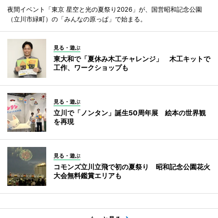
夜間イベント「東京 星空と光の夏祭り2026」が、国営昭和記念公園
（立川市緑町）の「みんなの原っぱ」で始まる。
見る・遊ぶ
東大和で「夏休み木工チャレンジ」 木工キットで
工作、ワークショップも
見る・遊ぶ
立川で「ノンタン」誕生50周年展 絵本の世界観
を再現
見る・遊ぶ
コモンズ立川立飛で初の夏祭り 昭和記念公園花火
大会無料鑑賞エリアも