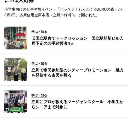
に172人応募
小学生向けの仕事体験イベント「ハッケン！わくわくRISURUの森」が
8月1日、多摩信用金庫本店（立川市緑町3）で開かれた。
学ぶ・知る
旧国立駅舎でトークセッション 国立駅前新ビル入
居予定の若手経営者4人
学ぶ・知る
立川で市民参加型のシティープロモーション 魅力
を発信する市民を募る
学ぶ・知る
立川にプロが教えるマージャンスクール 小学生か
らシニアまで対象に