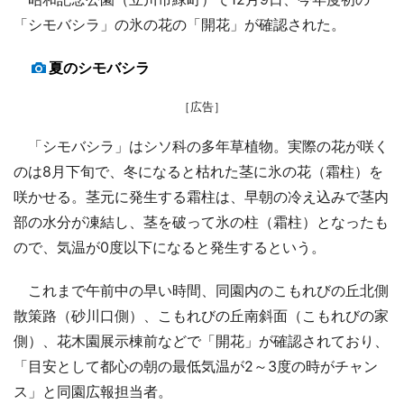
「シモバシラ」の氷の花の「開花」が確認された。
夏のシモバシラ
［広告］
「シモバシラ」はシソ科の多年草植物。実際の花が咲く
のは8月下旬で、冬になると枯れた茎に氷の花（霜柱）を
咲かせる。茎元に発生する霜柱は、早朝の冷え込みで茎内
部の水分が凍結し、茎を破って氷の柱（霜柱）となったも
ので、気温が0度以下になると発生するという。
これまで午前中の早い時間、同園内のこもれびの丘北側
散策路（砂川口側）、こもれびの丘南斜面（こもれびの家
側）、花木園展示棟前などで「開花」が確認されており、
「目安として都心の朝の最低気温が2～3度の時がチャン
ス」と同園広報担当者。