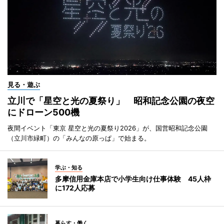
見る・遊ぶ
立川で「星空と光の夏祭り」 昭和記念公園の夜空
にドローン500機
夜間イベント「東京 星空と光の夏祭り2026」が、国営昭和記念公園
（立川市緑町）の「みんなの原っぱ」で始まる。
学ぶ・知る
多摩信用金庫本店で小学生向け仕事体験 45人枠
に172人応募
暮らす・働く