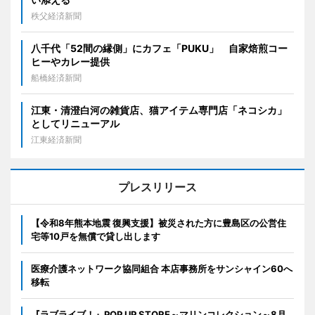
秩父経済新聞
八千代「52間の縁側」にカフェ「PUKU」 自家焙煎コー
ヒーやカレー提供
船橋経済新聞
江東・清澄白河の雑貨店、猫アイテム専門店「ネコシカ」
としてリニューアル
江東経済新聞
プレスリリース
【令和8年熊本地震 復興支援】被災された方に豊島区の公営住
宅等10戸を無償で貸し出します
医療介護ネットワーク協同組合 本店事務所をサンシャイン60へ
移転
『ラブライブ！』POP UP STORE～マリンコレクション～8月