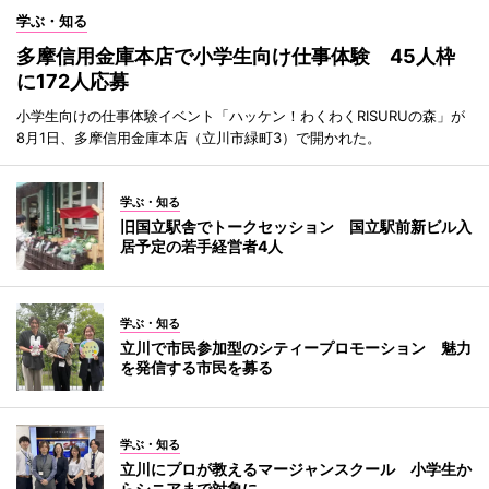
学ぶ・知る
多摩信用金庫本店で小学生向け仕事体験 45人枠
に172人応募
小学生向けの仕事体験イベント「ハッケン！わくわくRISURUの森」が
8月1日、多摩信用金庫本店（立川市緑町3）で開かれた。
学ぶ・知る
旧国立駅舎でトークセッション 国立駅前新ビル入
居予定の若手経営者4人
学ぶ・知る
立川で市民参加型のシティープロモーション 魅力
を発信する市民を募る
学ぶ・知る
立川にプロが教えるマージャンスクール 小学生か
らシニアまで対象に