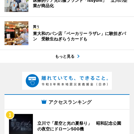
医療的ケア児の服ブランド「issyoni」 立川の企
業が商品化
買う
東大和のパン店「ベーカリー ラザレ」に験担ぎパ
ン 受験生ねぎらうカードも
もっと見る
アクセスランキング
立川で「星空と光の夏祭り」 昭和記念公園
の夜空にドローン500機