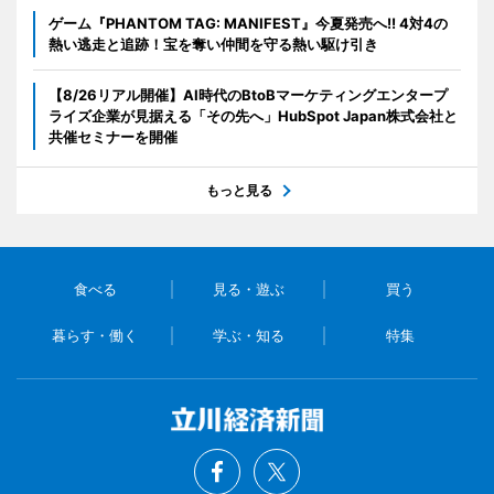
ゲーム『PHANTOM TAG: MANIFEST』今夏発売へ!! 4対4の
熱い逃走と追跡！宝を奪い仲間を守る熱い駆け引き
【8/26リアル開催】AI時代のBtoBマーケティングエンタープ
ライズ企業が見据える「その先へ」HubSpot Japan株式会社と
共催セミナーを開催
もっと見る
食べる
見る・遊ぶ
買う
暮らす・働く
学ぶ・知る
特集