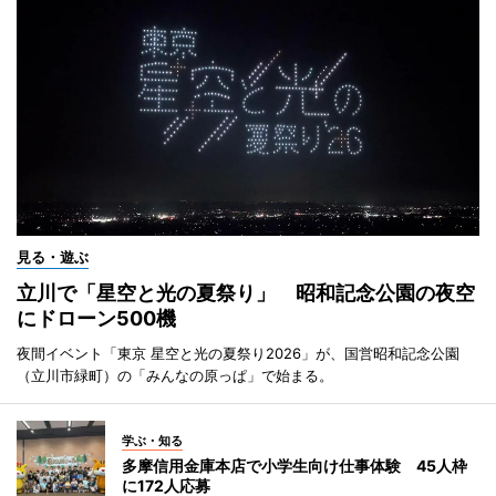
見る・遊ぶ
立川で「星空と光の夏祭り」 昭和記念公園の夜空
にドローン500機
夜間イベント「東京 星空と光の夏祭り2026」が、国営昭和記念公園
（立川市緑町）の「みんなの原っぱ」で始まる。
学ぶ・知る
多摩信用金庫本店で小学生向け仕事体験 45人枠
に172人応募