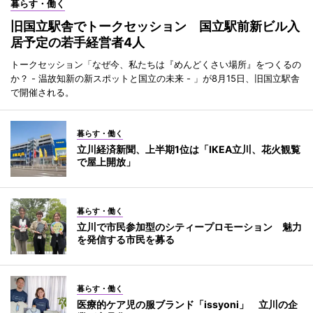
暮らす・働く
旧国立駅舎でトークセッション 国立駅前新ビル入
居予定の若手経営者4人
トークセッション「なぜ今、私たちは『めんどくさい場所』をつくるの
か？ - 温故知新の新スポットと国立の未来 - 」が8月15日、旧国立駅舎
で開催される。
暮らす・働く
立川経済新聞、上半期1位は「IKEA立川、花火観覧
で屋上開放」
暮らす・働く
立川で市民参加型のシティープロモーション 魅力
を発信する市民を募る
暮らす・働く
医療的ケア児の服ブランド「issyoni」 立川の企