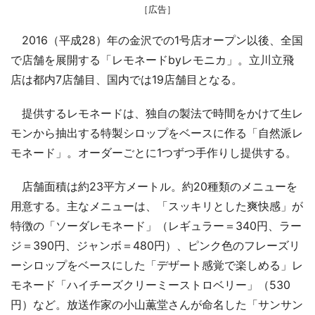
［広告］
2016（平成28）年の金沢での1号店オープン以後、全国
で店舗を展開する「レモネードbyレモニカ」。立川立飛
店は都内7店舗目、国内では19店舗目となる。
提供するレモネードは、独自の製法で時間をかけて生レ
モンから抽出する特製シロップをベースに作る「自然派レ
モネード」。オーダーごとに1つずつ手作りし提供する。
店舗面積は約23平方メートル。約20種類のメニューを
用意する。主なメニューは、「スッキリとした爽快感」が
特徴の「ソーダレモネード」（レギュラー＝340円、ラー
ジ＝390円、ジャンボ＝480円）、ピンク色のフレーズリ
ーシロップをベースにした「デザート感覚で楽しめる」レ
モネード「ハイチーズクリーミーストロベリー」（530
円）など。放送作家の小山薫堂さんが命名した「サンサン