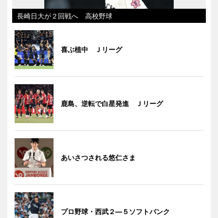
長崎日大が２回戦へ 高校野球
喜ぶ植中 Ｊリーグ
鹿島、逆転で白星発進 Ｊリーグ
あいさつされる悠仁さま
プロ野球・西武２―５ソフトバンク