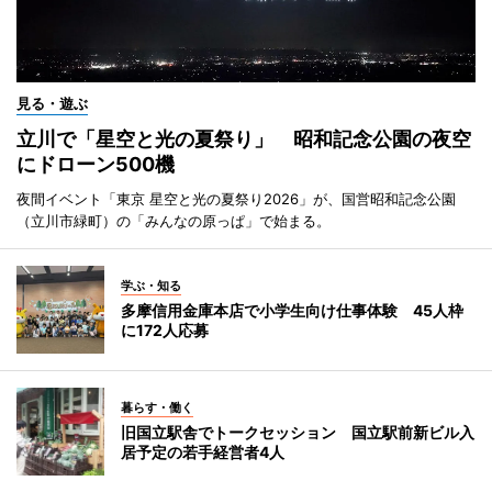
見る・遊ぶ
立川で「星空と光の夏祭り」 昭和記念公園の夜空
にドローン500機
夜間イベント「東京 星空と光の夏祭り2026」が、国営昭和記念公園
（立川市緑町）の「みんなの原っぱ」で始まる。
学ぶ・知る
多摩信用金庫本店で小学生向け仕事体験 45人枠
に172人応募
暮らす・働く
旧国立駅舎でトークセッション 国立駅前新ビル入
居予定の若手経営者4人