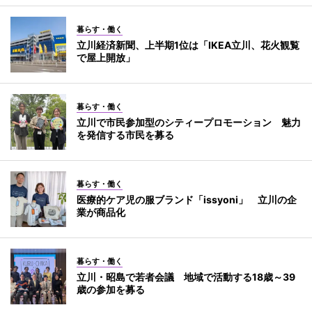
暮らす・働く
立川経済新聞、上半期1位は「IKEA立川、花火観覧
で屋上開放」
暮らす・働く
立川で市民参加型のシティープロモーション 魅力
を発信する市民を募る
暮らす・働く
医療的ケア児の服ブランド「issyoni」 立川の企
業が商品化
暮らす・働く
立川・昭島で若者会議 地域で活動する18歳～39
歳の参加を募る