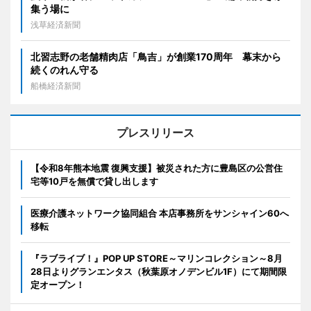
集う場に
浅草経済新聞
北習志野の老舗精肉店「鳥吉」が創業170周年 幕末から
続くのれん守る
船橋経済新聞
プレスリリース
【令和8年熊本地震 復興支援】被災された方に豊島区の公営住
宅等10戸を無償で貸し出します
医療介護ネットワーク協同組合 本店事務所をサンシャイン60へ
移転
『ラブライブ！』POP UP STORE～マリンコレクション～8月
28日よりグランエンタス（秋葉原オノデンビル1F）にて期間限
定オープン！