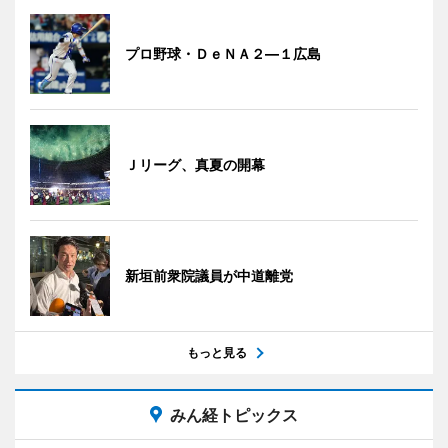
プロ野球・ＤｅＮＡ２―１広島
Ｊリーグ、真夏の開幕
新垣前衆院議員が中道離党
もっと見る
みん経トピックス