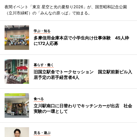
夜間イベント「東京 星空と光の夏祭り2026」が、国営昭和記念公園
（立川市緑町）の「みんなの原っぱ」で始まる。
学ぶ・知る
多摩信用金庫本店で小学生向け仕事体験 45人枠
に172人応募
暮らす・働く
旧国立駅舎でトークセッション 国立駅前新ビル入
居予定の若手経営者4人
食べる
立川駅南口に日替わりでキッチンカーが出店 社会
実験の一環として
見る・遊ぶ