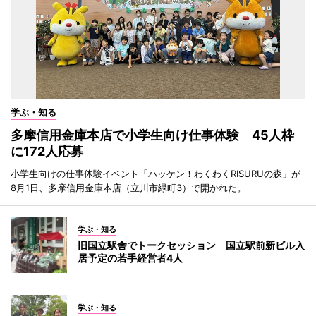
学ぶ・知る
多摩信用金庫本店で小学生向け仕事体験 45人枠
に172人応募
小学生向けの仕事体験イベント「ハッケン！わくわくRISURUの森」が
8月1日、多摩信用金庫本店（立川市緑町3）で開かれた。
学ぶ・知る
旧国立駅舎でトークセッション 国立駅前新ビル入
居予定の若手経営者4人
学ぶ・知る