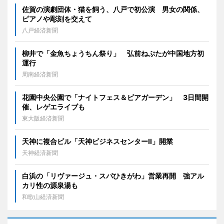
佐賀の演劇団体・猫を飼う、八戸で初公演 男女の関係、
ピアノや彫刻を交えて
八戸経済新聞
柳井で「金魚ちょうちん祭り」 弘前ねぷたが中国地方初
運行
周南経済新聞
花園中央公園で「ナイトフェス＆ビアガーデン」 3日間開
催、レゲエライブも
東大阪経済新聞
天神に複合ビル「天神ビジネスセンターII」開業
天神経済新聞
白浜の「リヴァージュ・スパひきがわ」営業再開 強アル
カリ性の源泉湯も
和歌山経済新聞