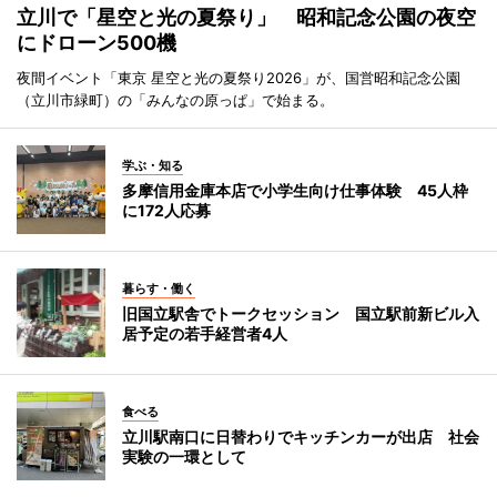
立川で「星空と光の夏祭り」 昭和記念公園の夜空
にドローン500機
夜間イベント「東京 星空と光の夏祭り2026」が、国営昭和記念公園
（立川市緑町）の「みんなの原っぱ」で始まる。
学ぶ・知る
多摩信用金庫本店で小学生向け仕事体験 45人枠
に172人応募
暮らす・働く
旧国立駅舎でトークセッション 国立駅前新ビル入
居予定の若手経営者4人
食べる
立川駅南口に日替わりでキッチンカーが出店 社会
実験の一環として