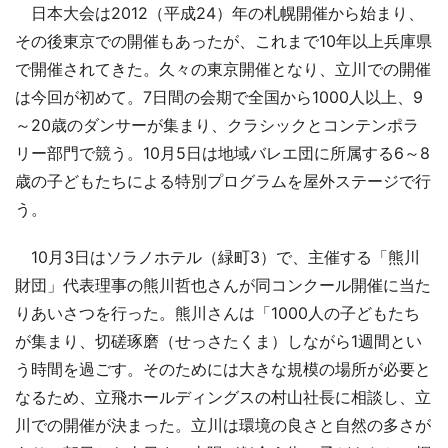
日本大会は2012（平成24）年の札幌開催から始まり、
その後東京での開催もあったが、これまで10年以上兵庫県
で開催されてきた。久々の東京開催となり、立川での開催
は今回が初めて。7日間の会期で全国から1000人以上、9
～20歳のダンサーが集まり、クラシックとコンテンポラ
リー部門で競う。10月5日は地域バレエ団に所属する6～8
歳の子どもたちによる特別プログラムを屋外ステージで行
う。
10月3日はソラノホテル（緑町3）で、主催する「熊川
財団」代表理事の熊川哲也さんが同コンクール開催に当た
りあいさつを行った。熊川さんは「1000人の子どもたち
が集まり、切磋琢磨（せっさたくま）しながら1週間とい
う時間を過ごす。そのためには大きな規模の場所が必要と
なるため、立飛ホールディングスの村山社長に相談し、立
川での開催が決まった。立川は環境の良さと自然の多さが