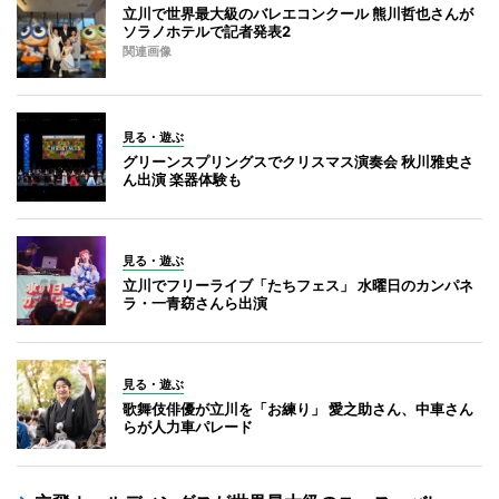
立川で世界最大級のバレエコンクール 熊川哲也さんが
ソラノホテルで記者発表2
関連画像
見る・遊ぶ
グリーンスプリングスでクリスマス演奏会 秋川雅史さ
ん出演 楽器体験も
見る・遊ぶ
立川でフリーライブ「たちフェス」 水曜日のカンパネ
ラ・一青窈さんら出演
見る・遊ぶ
歌舞伎俳優が立川を「お練り」 愛之助さん、中車さん
らが人力車パレード