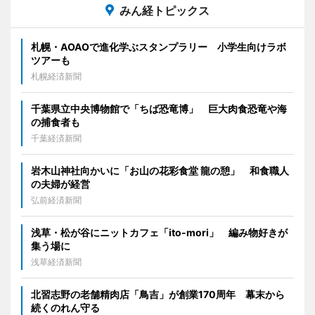
みん経トピックス
札幌・AOAOで進化学ぶスタンプラリー 小学生向けラボ
ツアーも
札幌経済新聞
千葉県立中央博物館で「ちば恐竜博」 巨大肉食恐竜や海
の捕食者も
千葉経済新聞
岩木山神社向かいに「お山の花彩食堂 龍の憩」 和食職人
の夫婦が経営
弘前経済新聞
浅草・松が谷にニットカフェ「ito-mori」 編み物好きが
集う場に
浅草経済新聞
北習志野の老舗精肉店「鳥吉」が創業170周年 幕末から
続くのれん守る