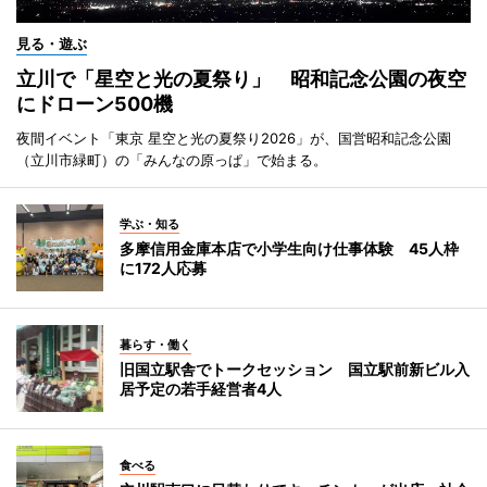
見る・遊ぶ
立川で「星空と光の夏祭り」 昭和記念公園の夜空
にドローン500機
夜間イベント「東京 星空と光の夏祭り2026」が、国営昭和記念公園
（立川市緑町）の「みんなの原っぱ」で始まる。
学ぶ・知る
多摩信用金庫本店で小学生向け仕事体験 45人枠
に172人応募
暮らす・働く
旧国立駅舎でトークセッション 国立駅前新ビル入
居予定の若手経営者4人
食べる