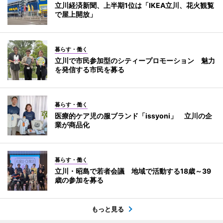
立川経済新聞、上半期1位は「IKEA立川、花火観覧
で屋上開放」
暮らす・働く
立川で市民参加型のシティープロモーション 魅力
を発信する市民を募る
暮らす・働く
医療的ケア児の服ブランド「issyoni」 立川の企
業が商品化
暮らす・働く
立川・昭島で若者会議 地域で活動する18歳～39
歳の参加を募る
もっと見る