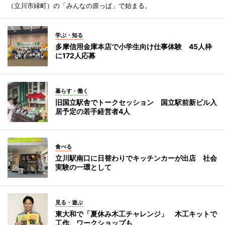
（立川市緑町）の「みんなの原っぱ」で始まる。
学ぶ・知る
多摩信用金庫本店で小学生向け仕事体験 45人枠
に172人応募
暮らす・働く
旧国立駅舎でトークセッション 国立駅前新ビル入
居予定の若手経営者4人
食べる
立川駅南口に日替わりでキッチンカーが出店 社会
実験の一環として
見る・遊ぶ
東大和で「夏休み木工チャレンジ」 木工キットで
工作、ワークショップも