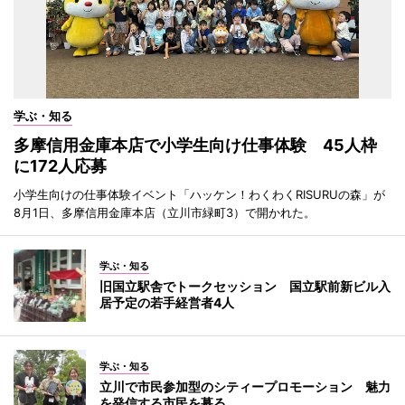
学ぶ・知る
多摩信用金庫本店で小学生向け仕事体験 45人枠
に172人応募
小学生向けの仕事体験イベント「ハッケン！わくわくRISURUの森」が
8月1日、多摩信用金庫本店（立川市緑町3）で開かれた。
学ぶ・知る
旧国立駅舎でトークセッション 国立駅前新ビル入
居予定の若手経営者4人
学ぶ・知る
立川で市民参加型のシティープロモーション 魅力
を発信する市民を募る