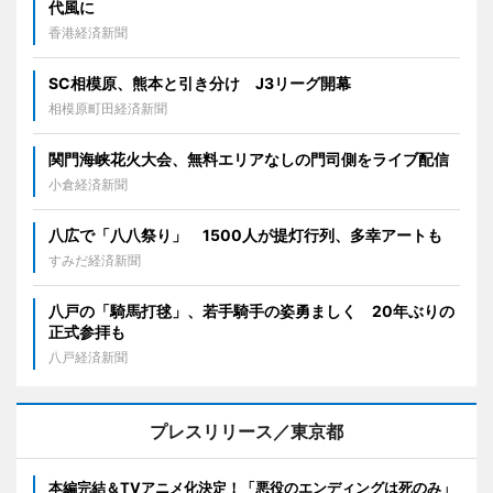
代風に
香港経済新聞
SC相模原、熊本と引き分け J3リーグ開幕
相模原町田経済新聞
関門海峡花火大会、無料エリアなしの門司側をライブ配信
小倉経済新聞
八広で「八八祭り」 1500人が提灯行列、多幸アートも
すみだ経済新聞
八戸の「騎馬打毬」、若手騎手の姿勇ましく 20年ぶりの
正式参拝も
八戸経済新聞
プレスリリース／東京都
本編完結＆TVアニメ化決定！「悪役のエンディングは死のみ」