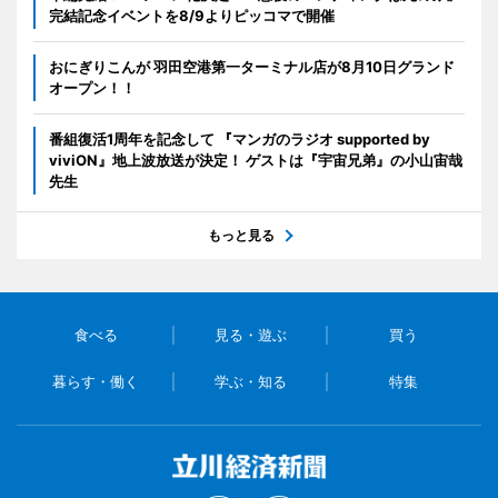
完結記念イベントを8/9よりピッコマで開催
おにぎりこんが 羽田空港第一ターミナル店が8月10日グランド
オープン！！
番組復活1周年を記念して 『マンガのラジオ supported by
viviON』地上波放送が決定！ ゲストは『宇宙兄弟』の小山宙哉
先生
もっと見る
食べる
見る・遊ぶ
買う
暮らす・働く
学ぶ・知る
特集