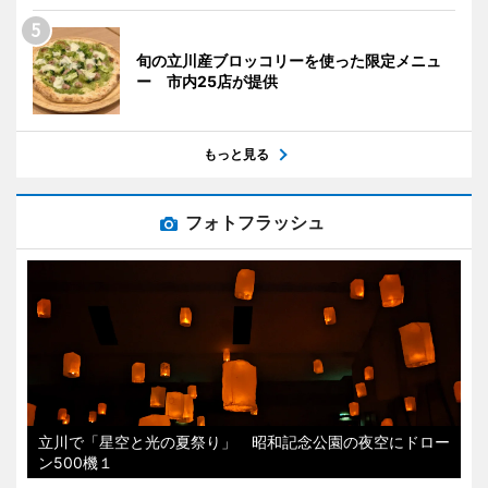
旬の立川産ブロッコリーを使った限定メニュ
ー 市内25店が提供
もっと見る
フォトフラッシュ
立川で「星空と光の夏祭り」 昭和記念公園の夜空にドロー
ン500機１