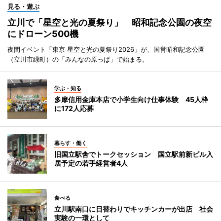
見る・遊ぶ
立川で「星空と光の夏祭り」 昭和記念公園の夜空
にドローン500機
夜間イベント「東京 星空と光の夏祭り2026」が、国営昭和記念公園
（立川市緑町）の「みんなの原っぱ」で始まる。
学ぶ・知る
多摩信用金庫本店で小学生向け仕事体験 45人枠
に172人応募
暮らす・働く
旧国立駅舎でトークセッション 国立駅前新ビル入
居予定の若手経営者4人
食べる
立川駅南口に日替わりでキッチンカーが出店 社会
実験の一環として