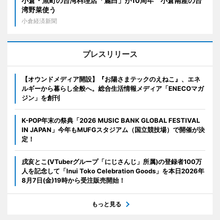
小倉・魚町の台湾料理店「麗白」が10周年 小倉南産の台
湾野菜使う
小倉経済新聞
プレスリリース
【オウンドメディア開設】『お陽さまテックのえねこ』、エネ
ルギーから暮らし全般へ。総合生活情報メディア「ENECOマガ
ジン」を創刊
K-POP年末の祭典「2026 MUSIC BANK GLOBAL FESTIVAL
IN JAPAN」今年もMUFGスタジアム（国立競技場）で開催が決
定！
戌亥とこ(VTuberグループ「にじさんじ」所属)の登録者100万
人を記念して「Inui Toko Celebration Goods」を本日2026年
8月7日(金)19時から受注販売開始！
もっと見る