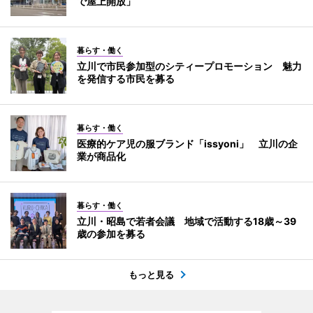
で屋上開放」
暮らす・働く
立川で市民参加型のシティープロモーション 魅力
を発信する市民を募る
暮らす・働く
医療的ケア児の服ブランド「issyoni」 立川の企
業が商品化
暮らす・働く
立川・昭島で若者会議 地域で活動する18歳～39
歳の参加を募る
もっと見る